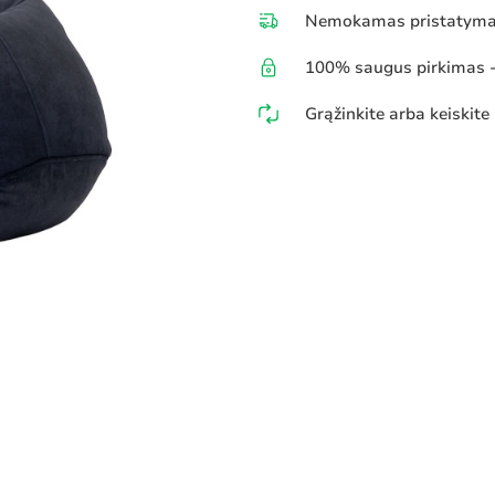
Nemokamas pristatymas
100% saugus pirkimas - 
Grąžinkite arba keiskite