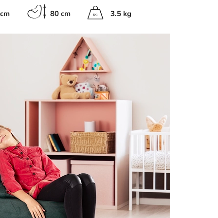
 cm
80 cm
3.5 kg
K
G