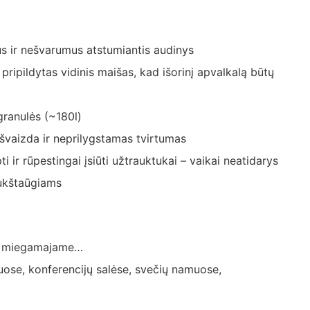
s ir nešvarumus atstumiantis audinys
pripildytas vidinis maišas, kad išorinį apvalkalą būtų
granulės (~180l)
švaizda ir neprilygstamas tvirtumas
i ir rūpestingai įsiūti užtrauktukai – vaikai neatidarys
ukštaūgiams
e, miegamajame…
uose, konferencijų salėse, svečių namuose,