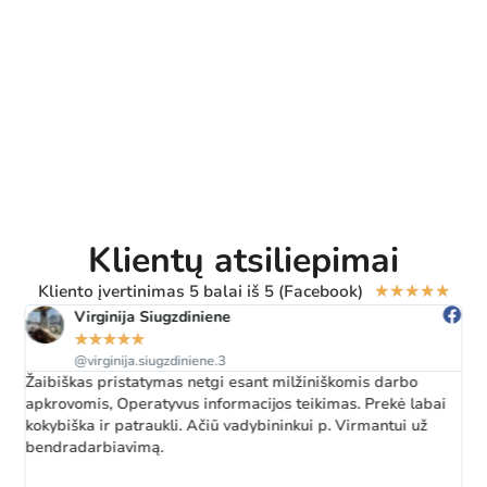
Klientų atsiliepimai
Kliento įvertinimas 5 balai iš 5 (Facebook)
★
★
★
★
★
Virginija Siugzdiniene
★
★
★
★
★
@virginija.siugzdiniene.3
Žaibiškas pristatymas netgi esant milžiniškomis darbo
apkrovomis, Operatyvus informacijos teikimas. Prekė labai
kokybiška ir patraukli. Ačiū vadybininkui p. Virmantui už
bendradarbiavimą.