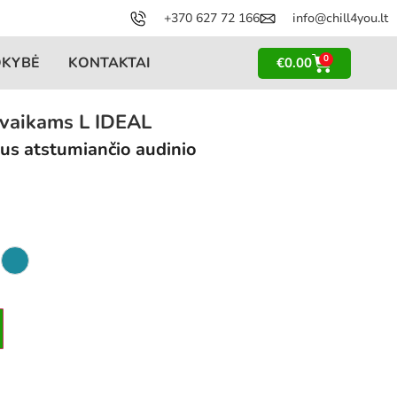
+370 627 72 166
info@chill4you.lt
0
OKYBĖ
KONTAKTAI
€
0.00
 vaikams L IDEAL
mus atstumiančio audinio