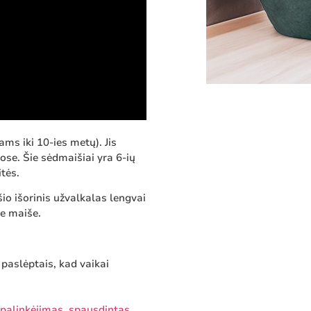
ms iki 10-ies metų). Jis
ose. Šie sėdmaišiai yra 6-ių
itės.
io išorinis užvalkalas lengvai
me maiše.
 paslėptais, kad vaikai
a palinkėjimas, spausdintas