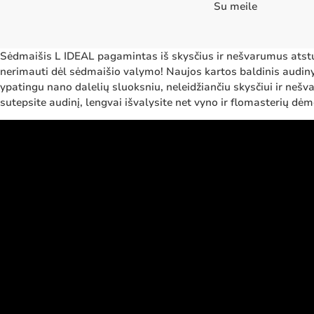
Su meile
Sėdmaišis L IDEAL pagamintas iš skysčius ir nešvarumus atst
nerimauti dėl sėdmaišio valymo! Naujos kartos baldinis audi
ypatingu nano dalelių sluoksniu, neleidžiančiu skysčiui ir nešva
sutepsite audinį, lengvai išvalysite net vyno ir flomasterių dėme