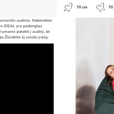
70 cm
70
umiančio audinio. Nebereikės
nys IDEAL yra padengtas
rumams patekti į audinį. Jei
s.Žiūrėkite šį vaizdo įrašą: