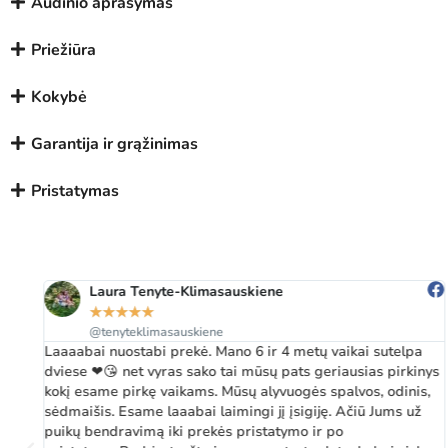
Audinio aprašymas
Priežiūra
Kokybė
Garantija ir grąžinimas
Pristatymas
Laura Tenyte-Klimasauskiene
★
★
★
★
★
@tenyteklimasauskiene
Laaaabai nuostabi prekė. Mano 6 ir 4 metų vaikai sutelpa
dviese ❤😘 net vyras sako tai mūsų pats geriausias pirkinys
kokį esame pirkę vaikams. Mūsų alyvuogės spalvos, odinis,
sėdmaišis. Esame laaabai laimingi jį įsigiję. Ačiū Jums už
puikų bendravimą iki prekės pristatymo ir po