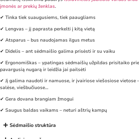
įmonės ar prekių ženklas
.
✔ Tinka tiek suaugusiems, tiek paaugliams
✔ Lengvas – jį paprasta perkelti į kitą vietą
✔ Atsparus – bus naudojamas ilgus metus
✔ Didelis – ant sėdmaišio galima prisėsti ir su vaiku
✔ Ergonomiškas – ypatingas sėdmaišių užpildas prisitaiko prie
pavargusią nugarą ir leidžia jai pailsėti
✔ Jį galima naudoti ir namuose, ir įvairiose viešosiose vietose 
salėse, viešbučiuose…
✔ Gera dovana brangiam žmogui
✔ Saugus baldas vaikams – neturi aštrių kampų
Sėdmaišio struktūra