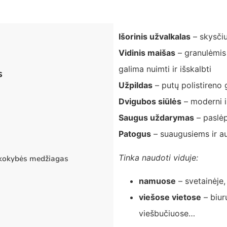
Išorinis užvalkalas
– skysčiu
Vidinis maišas
– granulėmis 
galima nuimti ir išskalbti
s
Užpildas
– putų polistireno 
Dvigubos siūlės
– moderni i
Saugus uždarymas
– paslėpt
Patogus
– suaugusiems ir a
Tinka naudoti viduje:
 kokybės medžiagas
namuose
– svetainėj
viešose vietose
– biur
viešbučiuose…