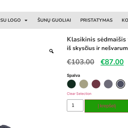
 SU LOGO
ŠUNŲ GUOLIAI
PRISTATYMAS
K
Klasikinis sėdmaišis
iš skysčius ir nešvaru
€
103.00
€
87.00
Spalva
Clear Selection
Į krepšelį