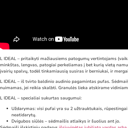
L IDEAL – pritaikyti mažiausiems patogumų vertintojams (vaika
minkštas, lengvas, patogiai perkeliamas į bet kurią vietą namu
įvairių spalvų, todėl tinkamiausią susiras ir berniukai, ir merga
L IDEAL – iš tvirto baldinio audinio pagamintas pufas. Sėdmaiš
nuimamas, jei reikia skalbti. Granulės lieka atskirame vidinia
L IDEAL – specialiai sukurtas saugumui:
Uždarymas: visi pufai yra su 2 užtrauktukais, rūpestingai
neatidarytų.
Dvigubos siūlės – sėdmaišis atlaikys ir šuolius ant jo.
Sėdmaišį išskirtiniu padarys
išsiuvinėtas jubiliato vardas arb