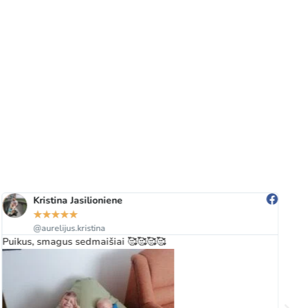
Kristina Jasilioniene
★
★
★
★
★
@aurelijus.kristina
Puikus, smagus sedmaišiai 🥰🥰🥰🥰
Gr