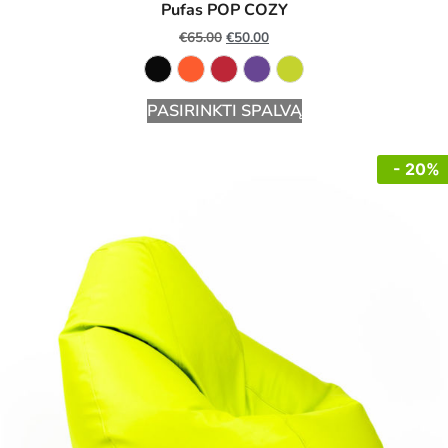
Pufas POP COZY
€
65.00
€
50.00
PASIRINKTI SPALVĄ
- 20%