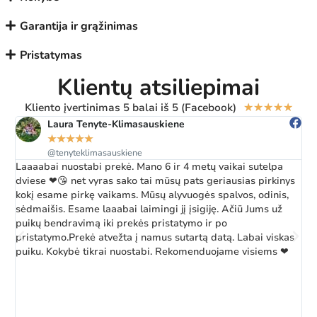
Garantija ir grąžinimas
Pristatymas
Klientų atsiliepimai
Kliento įvertinimas 5 balai iš 5 (Facebook)
★
★
★
★
★
Laura Tenyte-Klimasauskiene
★
★
★
★
★
@tenyteklimasauskiene
Laaaabai nuostabi prekė. Mano 6 ir 4 metų vaikai sutelpa
Ž
dviese ❤😘 net vyras sako tai mūsų pats geriausias pirkinys
a
kokį esame pirkę vaikams. Mūsų alyvuogės spalvos, odinis,
k
sėdmaišis. Esame laaabai laimingi jį įsigiję. Ačiū Jums už
b
puikų bendravimą iki prekės pristatymo ir po
pristatymo.Prekė atvežta į namus sutartą datą. Labai viskas
puiku. Kokybė tikrai nuostabi. Rekomenduojame visiems ❤