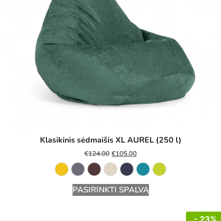
Klasikinis sėdmaišis XL AUREL (250 l)
€
124.00
€
105.00
PASIRINKTI SPALVĄ
- 23%