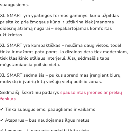
suaugusiems.
XL SMART yra ypatingos formos gaminys, kurio užpildas
prisitaiko prie žmogaus kūno ir užtikrina kiek įmanoma
didesnę atramą nugarai – nepakartojamas komfortas
užtikrintas.
XL SMART yra kompaktiškas – neužima daug vietos, todėl
tinka ir mažoms patalpoms. Jo dizainas dera tiek moderniam,
tiek klasikinio stiliaus interjerui. Jūsų sėdmaišis taps
mėgstamiausia poilsio vieta.
XL SMART sėdmaišis – puikus sprendimas įrengiant biurų,
mokyklų ir įvairių kitų viešųjų vietų poilsio zonas.
Sėdmaišį išskirtiniu padarys
spausdintas įmonės ar prekių
ženklas
.
✔ Tinka suaugusiems, paaugliams ir vaikams
✔ Atsparus – bus naudojamas ilgus metus
✔ Lengvas – jį paprasta perkelti į kitą vietą