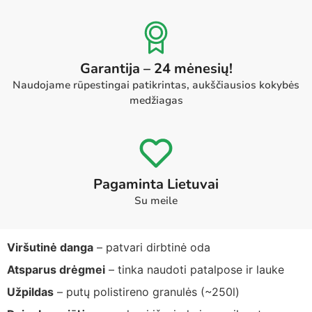
Garantija – 24 mėnesių!
Naudojame rūpestingai patikrintas, aukščiausios kokybės
medžiagas
Pagaminta Lietuvai
Su meile
Viršutinė danga
– patvari dirbtinė oda
Atsparus drėgmei
– tinka naudoti patalpose ir lauke
Užpildas
– putų polistireno granulės (~250l)