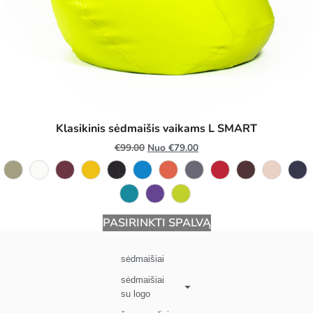
Klasikinis sėdmaišis vaikams L SMART
€
99.00
Nuo
€
79.00
PASIRINKTI SPALVĄ
sėdmaišiai
sėdmaišiai
su logo