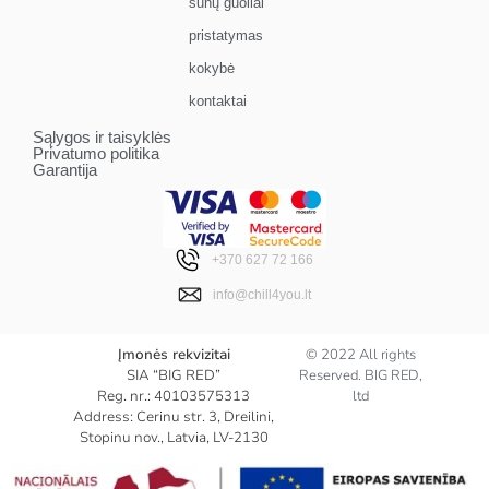
šunų guoliai
pristatymas
kokybė
kontaktai
Sąlygos ir taisyklės
Privatumo politika
Garantija
+370 627 72 166
info@chill4you.lt
Įmonės rekvizitai
© 2022 All rights
SIA “BIG RED”
Reserved. BIG RED,
Reg. nr.: 40103575313
ltd
Address: Cerinu str. 3, Dreilini,
Stopinu nov., Latvia, LV-2130