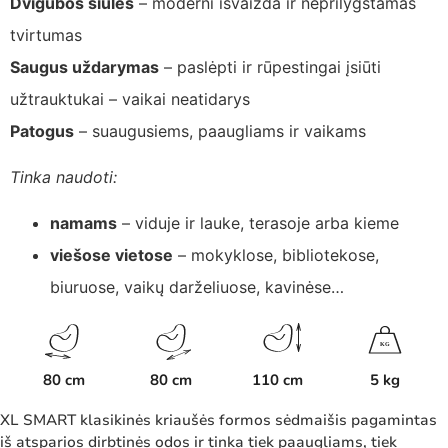
Dvigubos siūlės
– moderni išvaizda ir neprilygstamas
tvirtumas
Saugus uždarymas
– paslėpti ir rūpestingai įsiūti
užtrauktukai – vaikai neatidarys
Patogus
– suaugusiems, paaugliams ir vaikams
Tinka naudoti:
namams
– viduje ir lauke, terasoje arba kieme
viešose vietose
– mokyklose, bibliotekose,
biuruose, vaikų darželiuose, kavinėse…
K
G
80 cm
80 cm
110 cm
5 kg
XL SMART klasikinės kriaušės formos sėdmaišis pagamintas
iš atsparios dirbtinės odos ir tinka tiek paaugliams, tiek