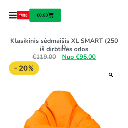
€
0.00
Klasikinis sėdmaišis XL SMART (250
l)
iš dirbtinės odos
€
119.00
Nuo
€
95.00
- 20%