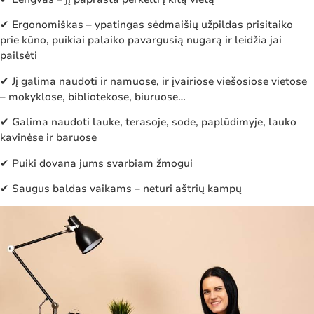
✔ Ergonomiškas – ypatingas sėdmaišių užpildas prisitaiko
prie kūno, puikiai palaiko pavargusią nugarą ir leidžia jai
pailsėti
✔ Jį galima naudoti ir namuose, ir įvairiose viešosiose vietose
– mokyklose, bibliotekose, biuruose…
✔ Galima naudoti lauke, terasoje, sode, paplūdimyje, lauko
kavinėse ir baruose
✔ Puiki dovana jums svarbiam žmogui
✔ Saugus baldas vaikams – neturi aštrių kampų