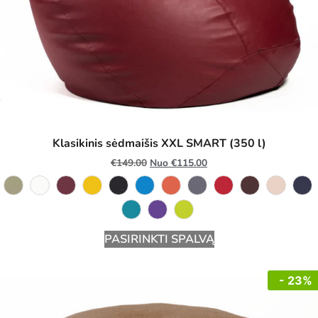
Klasikinis sėdmaišis XXL SMART (350 l)
€
149.00
Nuo
€
115.00
PASIRINKTI SPALVĄ
- 23%