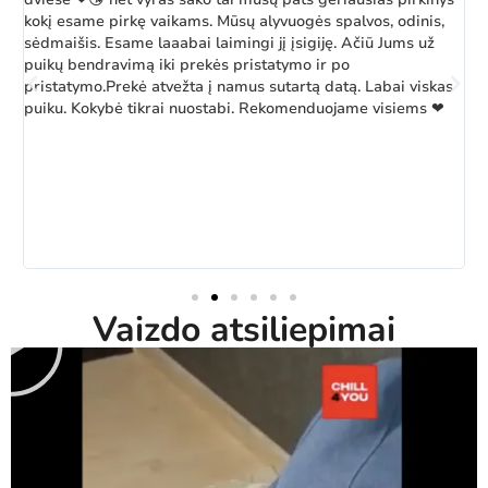
kokį esame pirkę vaikams. Mūsų alyvuogės spalvos, odinis,
k
sėdmaišis. Esame laaabai laimingi jį įsigiję. Ačiū Jums už
b
puikų bendravimą iki prekės pristatymo ir po
pristatymo.Prekė atvežta į namus sutartą datą. Labai viskas
puiku. Kokybė tikrai nuostabi. Rekomenduojame visiems ❤
Vaizdo atsiliepimai