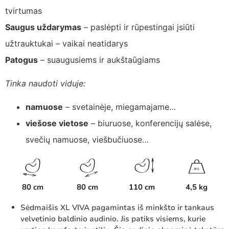
tvirtumas
Saugus uždarymas
– paslėpti ir rūpestingai įsiūti
užtrauktukai – vaikai neatidarys
Patogus
– suaugusiems ir aukštaūgiams
Tinka naudoti viduje:
namuose
– svetainėje, miegamajame…
viešose vietose
– biuruose, konferencijų salėse,
svečių namuose, viešbučiuose…
K
G
80 cm
80 cm
110 cm
4,5 kg
Sėdmaišis XL VIVA pagamintas iš minkšto ir tankaus
velvetinio baldinio audinio. Jis patiks visiems, kurie