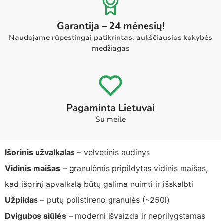
Garantija – 24 mėnesių!
Naudojame rūpestingai patikrintas, aukščiausios kokybės
medžiagas
Pagaminta Lietuvai
Su meile
Išorinis užvalkalas
– velvetinis audinys
Vidinis maišas
– granulėmis pripildytas vidinis maišas,
kad išorinį apvalkalą būtų galima nuimti ir išskalbti
Užpildas
– putų polistireno granulės (~250l)
Dvigubos siūlės
– moderni išvaizda ir neprilygstamas