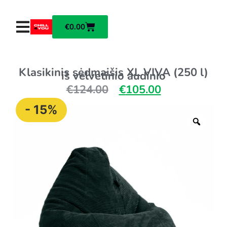
€
0.00
Klasikinis sėdmaišis XL VIVA (250 l)
iš velvetinio audinio
€
124.00
€
105.00
- 15%