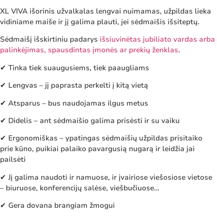
XL VIVA išorinis užvalkalas lengvai nuimamas, užpildas lieka
vidiniame maiše ir jį galima plauti, jei sėdmaišis išsiteptų.
Sėdmaišį išskirtiniu padarys
išsiuvinėtas jubiliato vardas arba
palinkėjimas, spausdintas įmonės ar prekių ženklas
.
✔ Tinka tiek suaugusiems, tiek paaugliams
✔ Lengvas – jį paprasta perkelti į kitą vietą
✔ Atsparus – bus naudojamas ilgus metus
✔ Didelis – ant sėdmaišio galima prisėsti ir su vaiku
✔ Ergonomiškas – ypatingas sėdmaišių užpildas prisitaiko
prie kūno, puikiai palaiko pavargusią nugarą ir leidžia jai
pailsėti
✔ Jį galima naudoti ir namuose, ir įvairiose viešosiose vietose
– biuruose, konferencijų salėse, viešbučiuose…
✔ Gera dovana brangiam žmogui