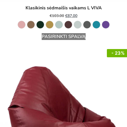
Klasikinis sėdmaišis vaikams L VIVA
€
103.00
€
87.00
PASIRINKTI SPALVĄ
- 23%