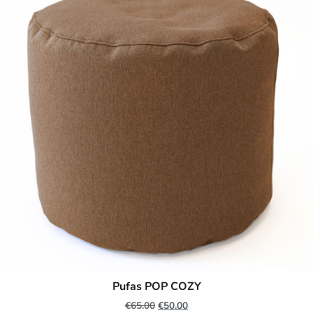
Pufas POP COZY
€
65.00
€
50.00