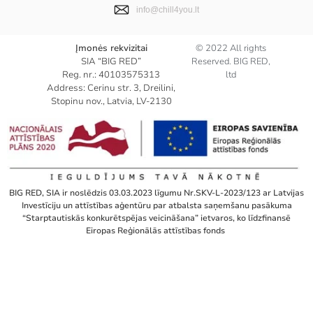
info@chill4you.lt
Įmonės rekvizitai
© 2022 All rights
SIA “BIG RED”
Reserved. BIG RED,
Reg. nr.: 40103575313
ltd
Address: Cerinu str. 3, Dreilini,
Stopinu nov., Latvia, LV-2130
BIG RED, SIA ir noslēdzis 03.03.2023 līgumu Nr.SKV-L-2023/123 ar Latvijas
Investīciju un attīstības aģentūru par atbalsta saņemšanu pasākuma
“Starptautiskās konkurētspējas veicināšana” ietvaros, ko līdzfinansē
Eiropas Reģionālās attīstības fonds ​