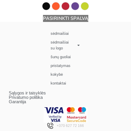
PASIRINKTI SPALVĄ
sėdmaišiai
sėdmaišiai
su logo
šunų guoliai
pristatymas
kokybė
kontaktai
Sąlygos ir taisyklės
Privatumo politika
Garantija
+370 627 72 166