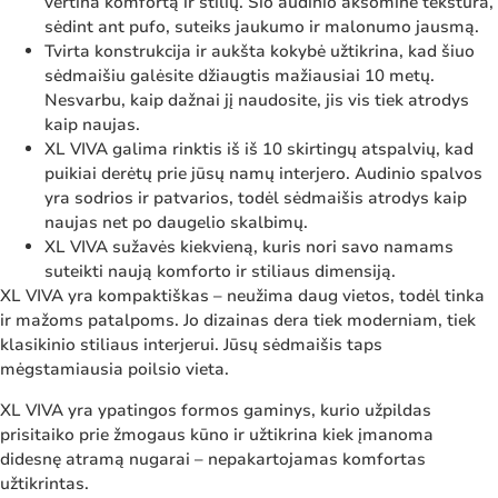
vertina komfortą ir stilių. Šio audinio aksominė tekstūra,
sėdint ant pufo, suteiks jaukumo ir malonumo jausmą.
Tvirta konstrukcija ir aukšta kokybė užtikrina, kad šiuo
sėdmaišiu galėsite džiaugtis mažiausiai 10 metų.
Nesvarbu, kaip dažnai jį naudosite, jis vis tiek atrodys
kaip naujas.
XL VIVA galima rinktis iš iš 10 skirtingų atspalvių, kad
puikiai derėtų prie jūsų namų interjero. Audinio spalvos
yra sodrios ir patvarios, todėl sėdmaišis atrodys kaip
naujas net po daugelio skalbimų.
XL VIVA sužavės kiekvieną, kuris nori savo namams
suteikti naują komforto ir stiliaus dimensiją.
XL VIVA yra kompaktiškas – neužima daug vietos, todėl tinka
ir mažoms patalpoms. Jo dizainas dera tiek moderniam, tiek
klasikinio stiliaus interjerui. Jūsų sėdmaišis taps
mėgstamiausia poilsio vieta.
XL VIVA yra ypatingos formos gaminys, kurio užpildas
prisitaiko prie žmogaus kūno ir užtikrina kiek įmanoma
didesnę atramą nugarai – nepakartojamas komfortas
užtikrintas.