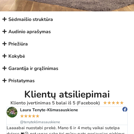
Sėdmaišio struktūra
Audinio aprašymas
Priežiūra
Kokybė
Garantija ir grąžinimas
Pristatymas
Klientų atsiliepimai
Kliento įvertinimas 5 balai iš 5 (Facebook)
★
★
★
★
★
Laura Tenyte-Klimasauskiene
★
★
★
★
★
@tenyteklimasauskiene
Laaaabai nuostabi prekė. Mano 6 ir 4 metų vaikai sutelpa
Ž
dviese ❤😘 net vyras sako tai mūsų pats geriausias pirkinys
a