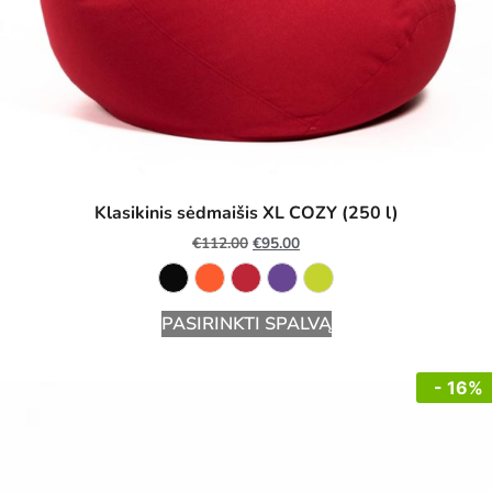
Klasikinis sėdmaišis XL COZY (250 l)
€
112.00
€
95.00
PASIRINKTI SPALVĄ
- 16%