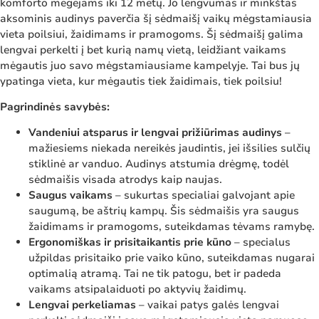
komforto mėgėjams iki 12 metų. Jo lengvumas ir minkštas
aksominis audinys paverčia šį sėdmaišį vaikų mėgstamiausia
vieta poilsiui, žaidimams ir pramogoms. Šį sėdmaišį galima
lengvai perkelti į bet kurią namų vietą, leidžiant vaikams
mėgautis juo savo mėgstamiausiame kampelyje. Tai bus jų
ypatinga vieta, kur mėgautis tiek žaidimais, tiek poilsiu!
Pagrindinės savybės:
Vandeniui atsparus ir lengvai prižiūrimas audinys
–
mažiesiems niekada nereikės jaudintis, jei išsilies sulčių
stiklinė ar vanduo. Audinys atstumia drėgmę, todėl
sėdmaišis visada atrodys kaip naujas.
Saugus vaikams
– sukurtas specialiai galvojant apie
saugumą, be aštrių kampų. Šis sėdmaišis yra saugus
žaidimams ir pramogoms, suteikdamas tėvams ramybę.
Ergonomiškas ir prisitaikantis prie kūno
– specialus
užpildas prisitaiko prie vaiko kūno, suteikdamas nugarai
optimalią atramą. Tai ne tik patogu, bet ir padeda
vaikams atsipalaiduoti po aktyvių žaidimų.
Lengvai perkeliamas
– vaikai patys galės lengvai