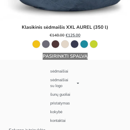
Klasikinis sėdmaišis XXL AUREL (350 l)
€
148.00
€
125.00
PASIRINKTI SPALVĄ
sėdmaišiai
sėdmaišiai
su logo
šunų guoliai
pristatymas
kokybė
kontaktai