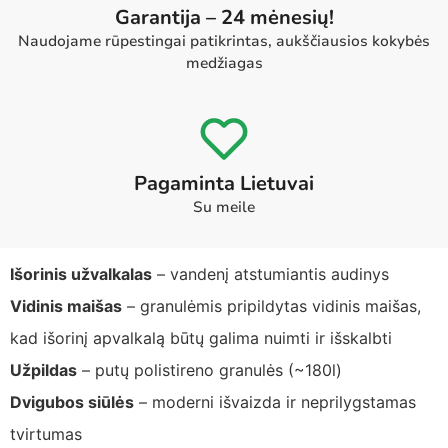
Garantija – 24 mėnesių!
Naudojame rūpestingai patikrintas, aukščiausios kokybės
medžiagas
Pagaminta Lietuvai
Su meile
Išorinis užvalkalas
– vandenį atstumiantis audinys
Vidinis maišas
– granulėmis pripildytas vidinis maišas,
kad išorinį apvalkalą būtų galima nuimti ir išskalbti
Užpildas
– putų polistireno granulės (~180l)
Dvigubos siūlės
– moderni išvaizda ir neprilygstamas
tvirtumas