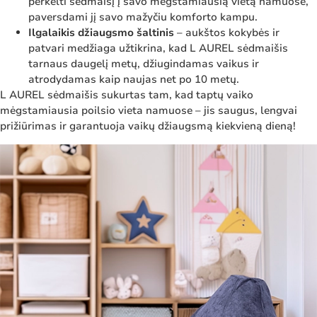
perkelti sėdmaišį į savo mėgstamiausią vietą namuose,
paversdami jį savo mažyčiu komforto kampu.
Ilgalaikis džiaugsmo šaltinis
– aukštos kokybės ir
patvari medžiaga užtikrina, kad L AUREL sėdmaišis
tarnaus daugelį metų, džiugindamas vaikus ir
atrodydamas kaip naujas net po 10 metų.
L AUREL sėdmaišis sukurtas tam, kad taptų vaiko
mėgstamiausia poilsio vieta namuose – jis saugus, lengvai
prižiūrimas ir garantuoja vaikų džiaugsmą kiekvieną dieną!