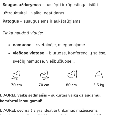
Saugus uždarymas
– paslėpti ir rūpestingai įsiūti
užtrauktukai – vaikai neatidarys
Patogus
– suaugusiems ir aukštaūgiams
Tinka naudoti viduje:
namuose
– svetainėje, miegamajame…
viešose vietose
– biuruose, konferencijų salėse,
svečių namuose, viešbučiuose…
K
G
70 cm
70 cm
80 cm
3.5 kg
L AUREL vaikų sėdmaišis – sukurtas vaikų džiaugsmui,
komfortui ir saugumui!
L AUREL sėdmaišis yra idealiai tinkamas mažiesiems