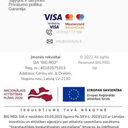
Sąlygos ir taisyklės
Privatumo politika
Garantija
+370 627 72 166
info@chill4you.lt
Įmonės rekvizitai
© 2022 All rights
SIA “BIG RED”
Reserved. BIG RED,
Reg. nr.: 40103575313
ltd
Address: Cerinu str. 3, Dreilini,
Stopinu nov., Latvia, LV-2130
BIG RED, SIA ir noslēdzis 03.03.2023 līgumu Nr.SKV-L-2023/123 ar Latvijas
Investīciju un attīstības aģentūru par atbalsta saņemšanu pasākuma
“Starptautiskās konkurētspējas veicināšana” ietvaros, ko līdzfinansē