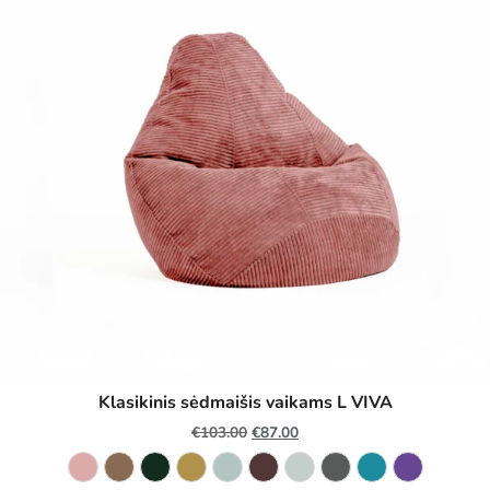
Klasikinis sėdmaišis vaikams L VIVA
€
103.00
€
87.00