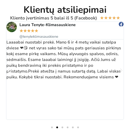
Klientų atsiliepimai
Kliento įvertinimas 5 balai iš 5 (Facebook)
★
★
★
★
★
Laura Tenyte-Klimasauskiene
★
★
★
★
★
@tenyteklimasauskiene
Laaaabai nuostabi prekė. Mano 6 ir 4 metų vaikai sutelpa
Ž
dviese ❤😘 net vyras sako tai mūsų pats geriausias pirkinys
a
kokį esame pirkę vaikams. Mūsų alyvuogės spalvos, odinis,
k
sėdmaišis. Esame laaabai laimingi jį įsigiję. Ačiū Jums už
b
puikų bendravimą iki prekės pristatymo ir po
pristatymo.Prekė atvežta į namus sutartą datą. Labai viskas
puiku. Kokybė tikrai nuostabi. Rekomenduojame visiems ❤