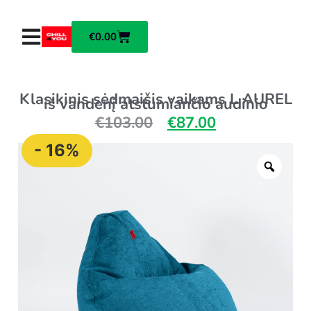
€
0.00
Klasikinis sėdmaišis vaikams L AUREL
iš vandenį atstumiančio audinio
€
103.00
€
87.00
- 16%