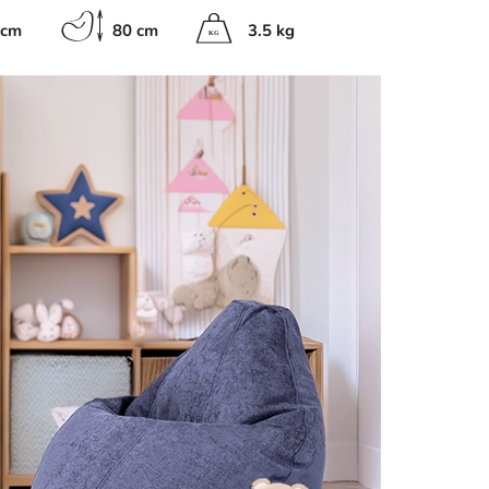
 cm
80 cm
3.5 kg
K
G