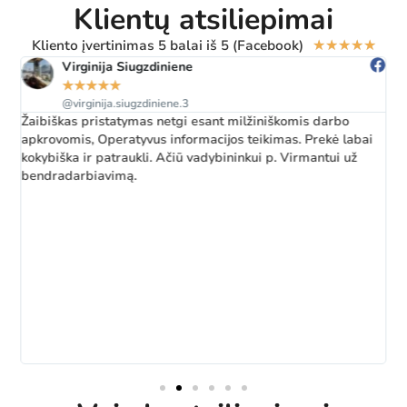
Klientų atsiliepimai
Kliento įvertinimas 5 balai iš 5 (Facebook)
★
★
★
★
★
Virginija Siugzdiniene
★
★
★
★
★
@virginija.siugzdiniene.3
Žaibiškas pristatymas netgi esant milžiniškomis darbo
apkrovomis, Operatyvus informacijos teikimas. Prekė labai
kokybiška ir patraukli. Ačiū vadybininkui p. Virmantui už
bendradarbiavimą.