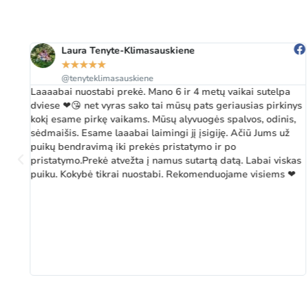
Laura Tenyte-Klimasauskiene
★
★
★
★
★
@tenyteklimasauskiene
Laaaabai nuostabi prekė. Mano 6 ir 4 metų vaikai sutelpa
dviese ❤😘 net vyras sako tai mūsų pats geriausias pirkinys
kokį esame pirkę vaikams. Mūsų alyvuogės spalvos, odinis,
sėdmaišis. Esame laaabai laimingi jį įsigiję. Ačiū Jums už
puikų bendravimą iki prekės pristatymo ir po
pristatymo.Prekė atvežta į namus sutartą datą. Labai viskas
puiku. Kokybė tikrai nuostabi. Rekomenduojame visiems ❤