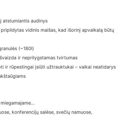
 atstumiantis audinys
pripildytas vidinis maišas, kad išorinį apvalkalą būtų
granulės (~180l)
švaizda ir neprilygstamas tvirtumas
i ir rūpestingai įsiūti užtrauktukai – vaikai neatidarys
ukštaūgiams
e, miegamajame…
uose, konferencijų salėse, svečių namuose,