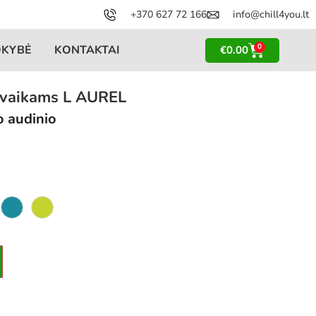
+370 627 72 166
info@chill4you.lt
0
OKYBĖ
KONTAKTAI
€
0.00
s vaikams L AUREL
o audinio