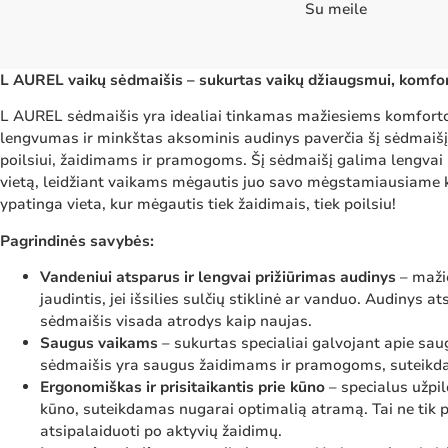
Su meile
L AUREL vaikų sėdmaišis – sukurtas vaikų džiaugsmui, komfor
L AUREL sėdmaišis yra idealiai tinkamas mažiesiems komforto
lengvumas ir minkštas aksominis audinys paverčia šį sėdmaiš
poilsiui, žaidimams ir pramogoms. Šį sėdmaišį galima lengvai p
vietą, leidžiant vaikams mėgautis juo savo mėgstamiausiame k
ypatinga vieta, kur mėgautis tiek žaidimais, tiek poilsiu!
Pagrindinės savybės:
Vandeniui atsparus ir lengvai prižiūrimas audinys
– maži
jaudintis, jei išsilies sulčių stiklinė ar vanduo. Audinys 
sėdmaišis visada atrodys kaip naujas.
Saugus vaikams
– sukurtas specialiai galvojant apie sa
sėdmaišis yra saugus žaidimams ir pramogoms, suteik
Ergonomiškas ir prisitaikantis prie kūno
– specialus užpil
kūno, suteikdamas nugarai optimalią atramą. Tai ne tik 
atsipalaiduoti po aktyvių žaidimų.