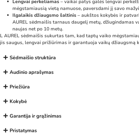
Lengvai perkeliamas
– vaikai patys galės lengvai perkelt
mėgstamiausią vietą namuose, paversdami jį savo mažy
Ilgalaikis džiaugsmo šaltinis
– aukštos kokybės ir patvar
AUREL sėdmaišis tarnaus daugelį metų, džiugindamas va
naujas net po 10 metų.
L AUREL sėdmaišis sukurtas tam, kad taptų vaiko mėgstamiau
jis saugus, lengvai prižiūrimas ir garantuoja vaikų džiaugsmą k
Sėdmaišio struktūra
Audinio aprašymas
Priežiūra
Kokybė
Garantija ir grąžinimas
Pristatymas