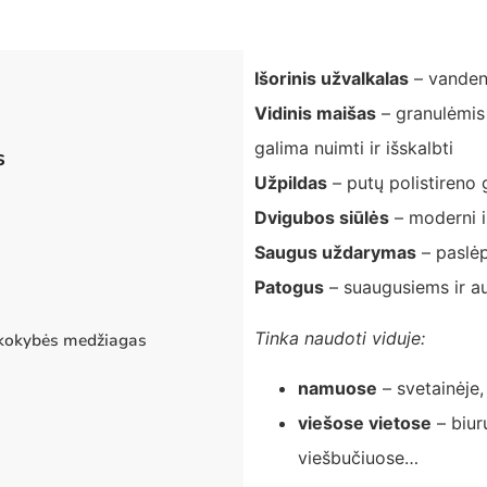
Išorinis užvalkalas
– vandenį
Vidinis maišas
– granulėmis 
galima nuimti ir išskalbti
s
Užpildas
– putų polistireno 
Dvigubos siūlės
– moderni i
Saugus uždarymas
– paslėpt
Patogus
– suaugusiems ir a
Tinka naudoti viduje:
 kokybės medžiagas
namuose
– svetainėj
viešose vietose
– biur
viešbučiuose…