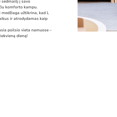
i sėdmaišį į savo
čiu komforto kampu.
i medžiaga užtikrina, kad L
ikus ir atrodydamas kaip
sia poilsio vieta namuose –
iekvieną dieną!