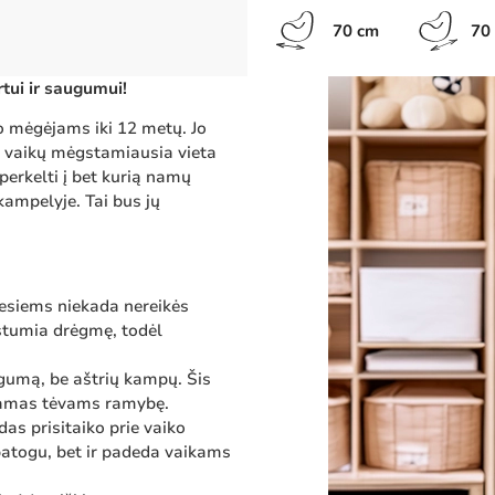
70 cm
70
tui ir saugumui!
 mėgėjams iki 12 metų. Jo
į vaikų mėgstamiausia vieta
erkelti į bet kurią namų
ampelyje. Tai bus jų
esiems niekada nereikės
atstumia drėgmę, todėl
ugumą, be aštrių kampų. Šis
damas tėvams ramybę.
das prisitaiko prie vaiko
patogu, bet ir padeda vaikams