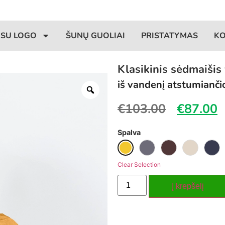
 SU LOGO
ŠUNŲ GUOLIAI
PRISTATYMAS
K
Klasikinis sėdmaiši
iš vandenį atstumianči
€
103.00
€
87.00
Spalva
Clear Selection
Į krepšelį