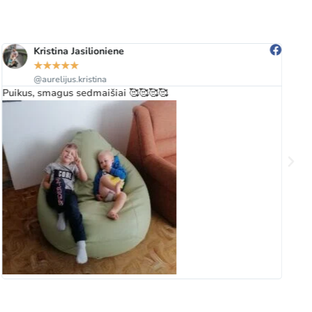
Kristina Jasilioniene
★
★
★
★
★
@aurelijus.kristina
Puikus, smagus sedmaišiai 🥰🥰🥰🥰
Gr