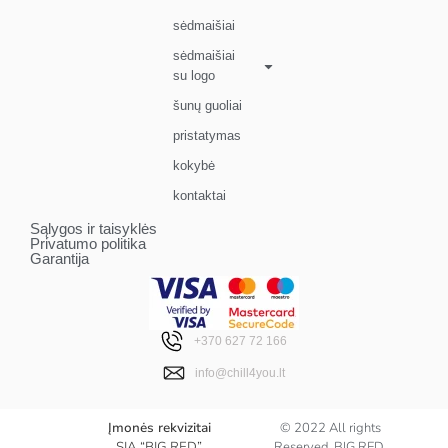
sėdmaišiai
sėdmaišiai
su logo
šunų guoliai
pristatymas
kokybė
kontaktai
Sąlygos ir taisyklės
Privatumo politika
Garantija
+370 627 72 166
info@chill4you.lt
Įmonės rekvizitai
© 2022 All rights
SIA “BIG RED”
Reserved. BIG RED,