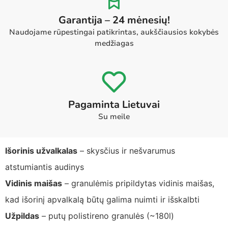
Garantija – 24 mėnesių!
Naudojame rūpestingai patikrintas, aukščiausios kokybės
medžiagas
Pagaminta Lietuvai
Su meile
Išorinis užvalkalas
– skysčius ir nešvarumus
atstumiantis audinys
Vidinis maišas
– granulėmis pripildytas vidinis maišas,
kad išorinį apvalkalą būtų galima nuimti ir išskalbti
Užpildas
– putų polistireno granulės (~180l)