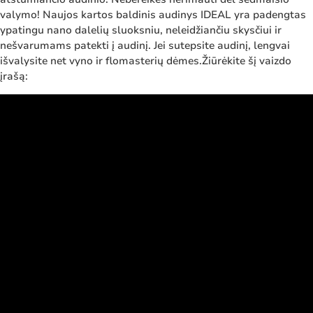
valymo! Naujos kartos baldinis audinys IDEAL yra padengtas
ypatingu nano dalelių sluoksniu, neleidžiančiu skysčiui ir
nešvarumams patekti į audinį. Jei sutepsite audinį, lengvai
išvalysite net vyno ir flomasterių dėmes.Žiūrėkite šį vaizdo
įrašą: