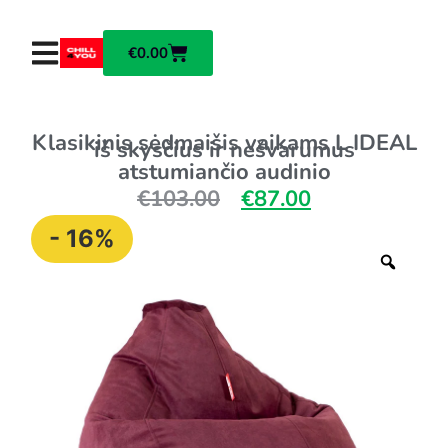
€
0.00
Klasikinis sėdmaišis vaikams L IDEAL
iš skysčius ir nešvarumus
atstumiančio audinio
€
103.00
€
87.00
- 16%