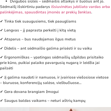
Dvigubos siūlės – sėdmaišis atlaikys ir šuolius ant jo.
Sėdmaišį išskirtiniu padarys
išsiuvinėtas jubiliato vardas arba
palinkėjimas, spausdintas įmonės ar prekių ženklas
.
✔ Tinka tiek suaugusiems, tiek paaugliams
✔ Lengvas – jį paprasta perkelti į kitą vietą
✔ Atsparus – bus naudojamas ilgus metus
✔ Didelis – ant sėdmaišio galima prisėsti ir su vaiku
✔ Ergonomiškas – ypatingas sėdmaišių užpildas prisitaiko
prie kūno, puikiai palaiko pavargusią nugarą ir leidžia jai
pailsėti
✔ Jį galima naudoti ir namuose, ir įvairiose viešosiose vietose
– biuruose, konferencijų salėse, viešbučiuose…
✔ Gera dovana brangiam žmogui
✔ Saugus baldas vaikams – neturi aštrių kampų