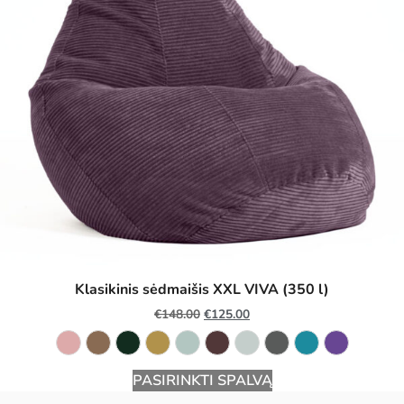
Klasikinis sėdmaišis XXL VIVA (350 l)
€
148.00
€
125.00
PASIRINKTI SPALVĄ