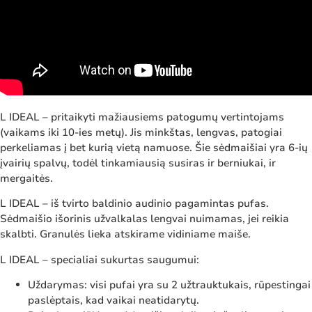
L IDEAL – pritaikyti mažiausiems patogumų vertintojams
(vaikams iki 10-ies metų). Jis minkštas, lengvas, patogiai
perkeliamas į bet kurią vietą namuose. Šie sėdmaišiai yra 6-ių
įvairių spalvų, todėl tinkamiausią susiras ir berniukai, ir
mergaitės.
L IDEAL – iš tvirto baldinio audinio pagamintas pufas.
Sėdmaišio išorinis užvalkalas lengvai nuimamas, jei reikia
skalbti. Granulės lieka atskirame vidiniame maiše.
L IDEAL – specialiai sukurtas saugumui:
Uždarymas: visi pufai yra su 2 užtrauktukais, rūpestingai
paslėptais, kad vaikai neatidarytų.