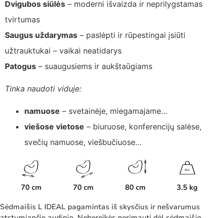
Dvigubos siūlės
– moderni išvaizda ir neprilygstamas
tvirtumas
Saugus uždarymas
– paslėpti ir rūpestingai įsiūti
užtrauktukai – vaikai neatidarys
Patogus
– suaugusiems ir aukštaūgiams
Tinka naudoti viduje:
namuose
– svetainėje, miegamajame…
viešose vietose
– biuruose, konferencijų salėse,
svečių namuose, viešbučiuose…
K
G
70 cm
70 cm
80 cm
3.5 kg
Sėdmaišis L IDEAL pagamintas iš skysčius ir nešvarumus
atstumiančio audinio. Nebereikės nerimauti dėl sėdmaišio