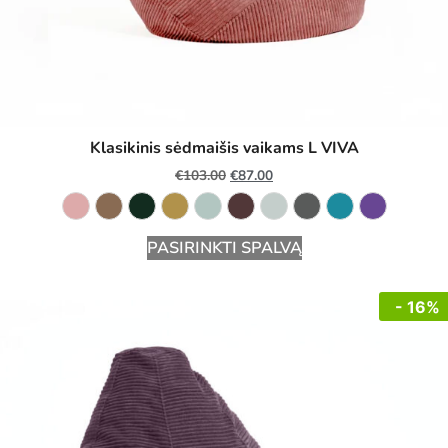
Klasikinis sėdmaišis vaikams L VIVA
€
103.00
€
87.00
PASIRINKTI SPALVĄ
- 16%