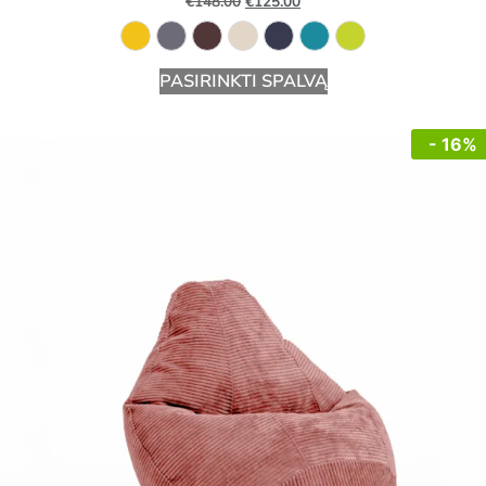
€
148.00
€
125.00
PASIRINKTI SPALVĄ
- 16%