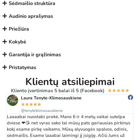
Sėdmaišio struktūra
Audinio aprašymas
Priežiūra
Kokybė
Garantija ir grąžinimas
Pristatymas
Klientų atsiliepimai
Kliento įvertinimas 5 balai iš 5 (Facebook)
★
★
★
★
★
Laura Tenyte-Klimasauskiene
★
★
★
★
★
@tenyteklimasauskiene
Laaaabai nuostabi prekė. Mano 6 ir 4 metų vaikai sutelpa
Ž
dviese ❤😘 net vyras sako tai mūsų pats geriausias pirkinys
a
kokį esame pirkę vaikams. Mūsų alyvuogės spalvos, odinis,
k
sėdmaišis. Esame laaabai laimingi jį įsigiję. Ačiū Jums už
b