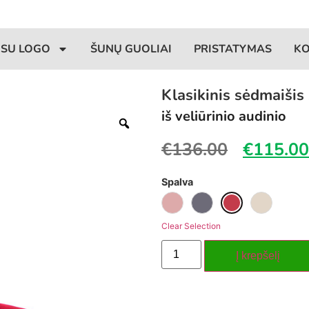
 SU LOGO
ŠUNŲ GUOLIAI
PRISTATYMAS
K
Klasikinis sėdmaiši
iš veliūrinio audinio
€
136.00
€
115.00
Spalva
Clear Selection
Į krepšelį