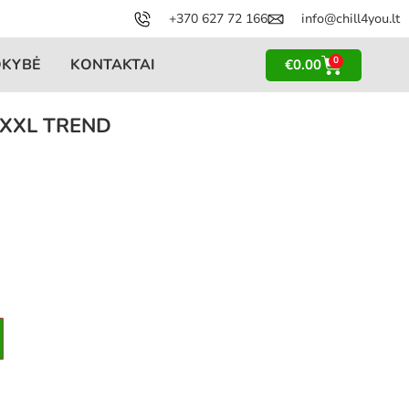
+370 627 72 166
info@chill4you.lt
0
OKYBĖ
KONTAKTAI
€
0.00
s XXL TREND