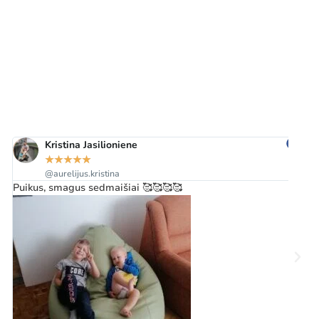
Kristina Jasilioniene
★
★
★
★
★
@aurelijus.kristina
Puikus, smagus sedmaišiai 🥰🥰🥰🥰
Gr