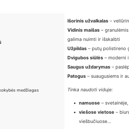
Išorinis užvalkalas
– veliūri
Vidinis maišas
– granulėmis 
galima nuimti ir išskalbti
s
Užpildas
– putų polistireno 
Dvigubos siūlės
– moderni i
Saugus uždarymas
– paslėpt
Patogus
– suaugusiems ir a
Tinka naudoti viduje:
 kokybės medžiagas
namuose
– svetainėj
viešose vietose
– biur
viešbučiuose…