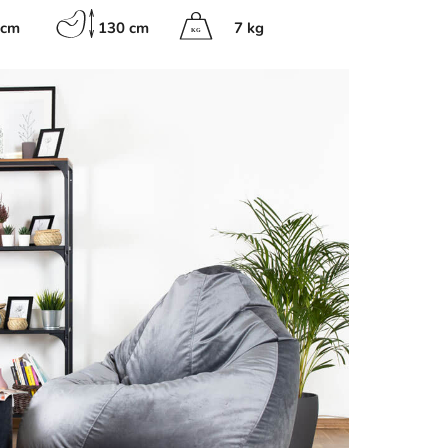
 cm
130 cm
7 kg
K
G