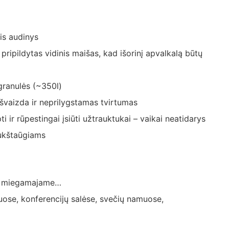
nis audinys
pripildytas vidinis maišas, kad išorinį apvalkalą būtų
granulės (~350l)
švaizda ir neprilygstamas tvirtumas
i ir rūpestingai įsiūti užtrauktukai – vaikai neatidarys
ukštaūgiams
e, miegamajame…
uose, konferencijų salėse, svečių namuose,