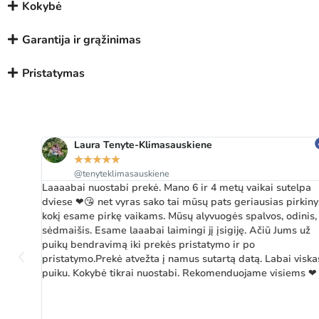
Kokybė
Garantija ir grąžinimas
Pristatymas
Laura Tenyte-Klimasauskiene
★
★
★
★
★
@tenyteklimasauskiene
Laaaabai nuostabi prekė. Mano 6 ir 4 metų vaikai sutelpa
dviese ❤😘 net vyras sako tai mūsų pats geriausias pirkinys
kokį esame pirkę vaikams. Mūsų alyvuogės spalvos, odinis,
sėdmaišis. Esame laaabai laimingi jį įsigiję. Ačiū Jums už
puikų bendravimą iki prekės pristatymo ir po
pristatymo.Prekė atvežta į namus sutartą datą. Labai viskas
puiku. Kokybė tikrai nuostabi. Rekomenduojame visiems ❤