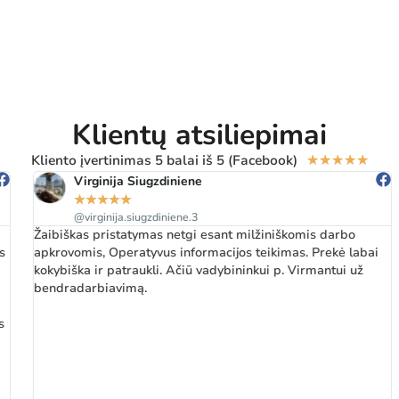
Klientų atsiliepimai
Kliento įvertinimas 5 balai iš 5 (Facebook)
★
★
★
★
★
Virginija Siugzdiniene
★
★
★
★
★
@virginija.siugzdiniene.3
Žaibiškas pristatymas netgi esant milžiniškomis darbo
apkrovomis, Operatyvus informacijos teikimas. Prekė labai
kokybiška ir patraukli. Ačiū vadybininkui p. Virmantui už
bendradarbiavimą.