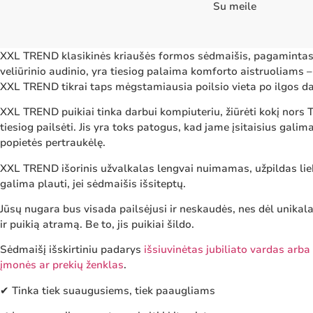
Su meile
XXL TREND klasikinės kriaušės formos sėdmaišis, pagamintas 
veliūrinio audinio, yra tiesiog palaima komforto aistruoliams – 
XXL TREND tikrai taps mėgstamiausia poilsio vieta po ilgos d
XXL TREND puikiai tinka darbui kompiuteriu, žiūrėti kokį nors T
tiesiog pailsėti. Jis yra toks patogus, kad jame įsitaisius galima
popietės pertraukėlę.
XXL TREND išorinis užvalkalas lengvai nuimamas, užpildas liek
galima plauti, jei sėdmaišis išsiteptų.
Jūsų nugara bus visada pailsėjusi ir neskaudės, nes dėl unikal
ir puikią atramą. Be to, jis puikiai šildo.
Sėdmaišį išskirtiniu padarys
išsiuvinėtas jubiliato vardas arb
įmonės ar prekių ženklas
.
✔ Tinka tiek suaugusiems, tiek paaugliams