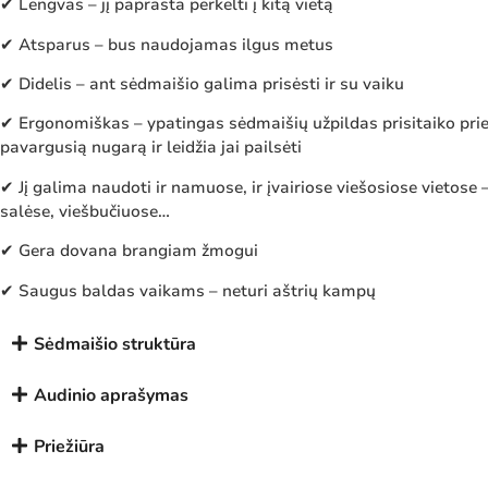
✔ Lengvas – jį paprasta perkelti į kitą vietą
✔ Atsparus – bus naudojamas ilgus metus
✔ Didelis – ant sėdmaišio galima prisėsti ir su vaiku
✔ Ergonomiškas – ypatingas sėdmaišių užpildas prisitaiko prie
pavargusią nugarą ir leidžia jai pailsėti
✔ Jį galima naudoti ir namuose, ir įvairiose viešosiose vietose 
salėse, viešbučiuose…
✔ Gera dovana brangiam žmogui
✔ Saugus baldas vaikams – neturi aštrių kampų
Sėdmaišio struktūra
Audinio aprašymas
Priežiūra