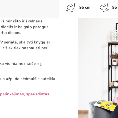
95 cm
95
iš minkšto ir švelnaus
didelis ir be galo patogus.
arbo dienos.
V serialą, skaityti knygą ar
 ir šiek tiek pasnausti per
a vidiniame maiše ir jį
aus užpildo sėdmaišis suteikia
a palinkėjimas, spausdintas