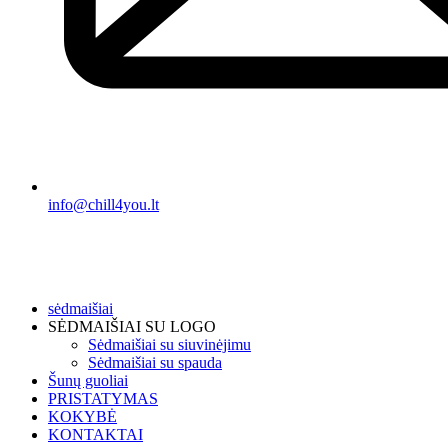
info@chill4you.lt
sėdmaišiai
SĖDMAIŠIAI SU LOGO
Sėdmaišiai su siuvinėjimu
Sėdmaišiai su spauda
Šunų guoliai
PRISTATYMAS
KOKYBĖ
KONTAKTAI