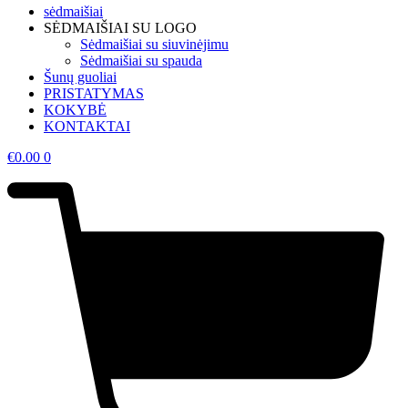
sėdmaišiai
SĖDMAIŠIAI SU LOGO
Sėdmaišiai su siuvinėjimu
Sėdmaišiai su spauda
Šunų guoliai
PRISTATYMAS
KOKYBĖ
KONTAKTAI
€
0.00
0