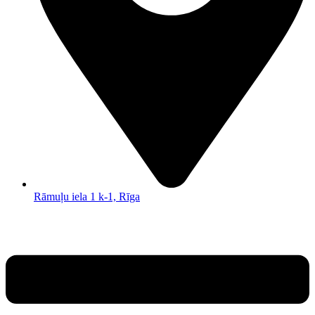
Rāmuļu iela 1 k-1, Rīga