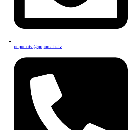
pupumaiss@pupumaiss.lv