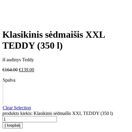
Klasikinis sėdmaišis XXL
TEDDY (350 l)
iš audinys Teddy
€
164.00
€
139.00
Spalva
Clear Selection
produkto kiekis: Klasikinis sėdmaišis XXL TEDDY (350 l)
Į krepšelį