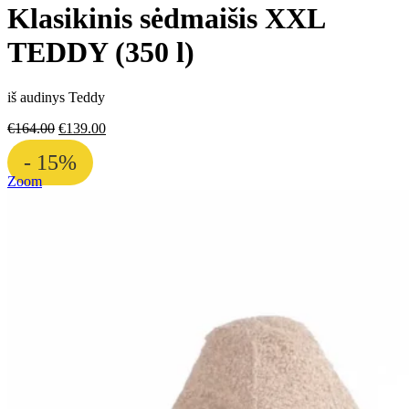
Klasikinis sėdmaišis XXL
TEDDY (350 l)
iš audinys Teddy
€
164.00
€
139.00
- 15%
Zoom