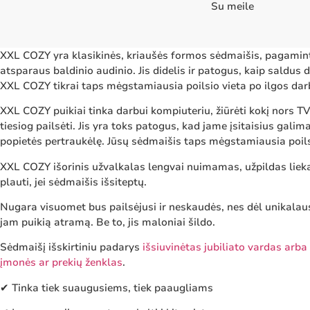
Su meile
XXL COZY yra klasikinės, kriaušės formos sėdmaišis, pagamint
atsparaus baldinio audinio. Jis didelis ir patogus, kaip saldu
XXL COZY tikrai taps mėgstamiausia poilsio vieta po ilgos dar
XXL COZY puikiai tinka darbui kompiuteriu, žiūrėti kokį nors TV 
tiesiog pailsėti. Jis yra toks patogus, kad jame įsitaisius galima
popietės pertraukėlę. Jūsų sėdmaišis taps mėgstamiausia poils
XXL COZY išorinis užvalkalas lengvai nuimamas, užpildas lieka
plauti, jei sėdmaišis išsiteptų.
Nugara visuomet bus pailsėjusi ir neskaudės, nes dėl unikalau
jam puikią atramą. Be to, jis maloniai šildo.
Sėdmaišį išskirtiniu padarys
išsiuvinėtas jubiliato vardas arb
įmonės ar prekių ženklas
.
✔ Tinka tiek suaugusiems, tiek paaugliams