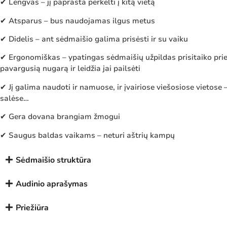
✔ Lengvas – jį paprasta perkelti į kitą vietą
✔ Atsparus – bus naudojamas ilgus metus
✔ Didelis – ant sėdmaišio galima prisėsti ir su vaiku
✔ Ergonomiškas – ypatingas sėdmaišių užpildas prisitaiko prie
pavargusią nugarą ir leidžia jai pailsėti
✔ Jį galima naudoti ir namuose, ir įvairiose viešosiose vietose 
salėse…
✔ Gera dovana brangiam žmogui
✔ Saugus baldas vaikams – neturi aštrių kampų
Sėdmaišio struktūra
Audinio aprašymas
Priežiūra