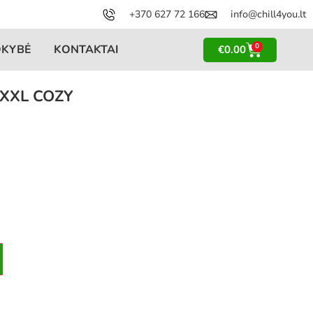
+370 627 72 166
info@chill4you.lt
0
OKYBĖ
KONTAKTAI
€
0.00
s XXL COZY