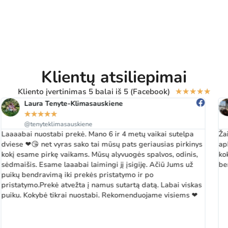
Klientų atsiliepimai
Kliento įvertinimas 5 balai iš 5 (Facebook)
★
★
★
★
★
Virginija Siugzdiniene
★
★
★
★
★
@virginija.siugzdiniene.3
Žaibiškas pristatymas netgi esant milžiniškomis darbo
apkrovomis, Operatyvus informacijos teikimas. Prekė labai
kokybiška ir patraukli. Ačiū vadybininkui p. Virmantui už
bendradarbiavimą.