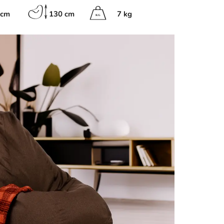
 cm
130 cm
7 kg
K
G