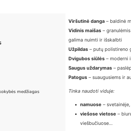
Viršutinė danga
– baldinė 
Vidinis maišas
– granulėmis 
galima nuimti ir išskalbti
s
Užpildas
– putų polistireno 
Dvigubos siūlės
– moderni i
Saugus uždarymas
– paslėpt
Patogus
– suaugusiems ir a
Tinka naudoti viduje:
 kokybės medžiagas
namuose
– svetainėj
viešose vietose
– biur
viešbučiuose…