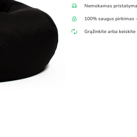
Nemokamas pristatymas
100% saugus pirkimas - 
Grąžinkite arba keiskite