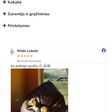
Kokybė
Garantija ir grąžinimas
Pristatymas
Laura Tenyte-Klimasauskiene
★
★
★
★
★
@tenyteklimasauskiene
Laaaabai nuostabi prekė. Mano 6 ir 4 metų vaikai sutelpa
dviese ❤😘 net vyras sako tai mūsų pats geriausias pirkinys
kokį esame pirkę vaikams. Mūsų alyvuogės spalvos, odinis,
sėdmaišis. Esame laaabai laimingi jį įsigiję. Ačiū Jums už
puikų bendravimą iki prekės pristatymo ir po
pristatymo.Prekė atvežta į namus sutartą datą. Labai viskas
puiku. Kokybė tikrai nuostabi. Rekomenduojame visiems ❤