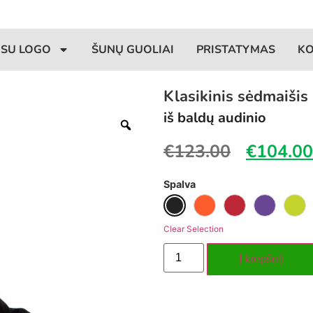
 SU LOGO
ŠUNŲ GUOLIAI
PRISTATYMAS
K
Klasikinis sėdmaiši
iš baldų audinio
€
123.00
€
104.00
Spalva
Clear Selection
Į krepšelį