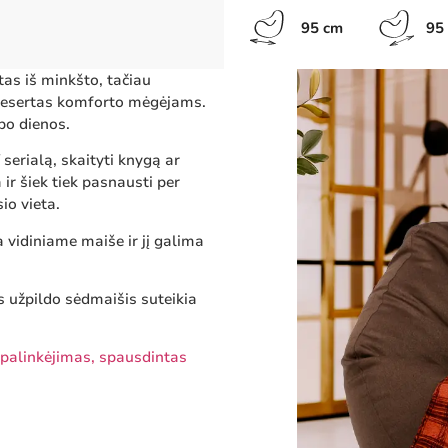
95 cm
95
as iš minkšto, tačiau
s desertas komforto mėgėjams.
bo dienos.
serialą, skaityti knygą ar
 ir šiek tiek pasnausti per
io vieta.
 vidiniame maiše ir jį galima
s užpildo sėdmaišis suteikia
a palinkėjimas, spausdintas