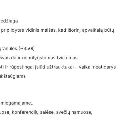
medžiaga
pripildytas vidinis maišas, kad išorinį apvalkalą būtų
granulės (~350l)
švaizda ir neprilygstamas tvirtumas
i ir rūpestingai įsiūti užtrauktukai – vaikai neatidarys
ukštaūgiams
e, miegamajame…
uose, konferencijų salėse, svečių namuose,