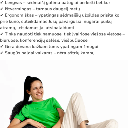
✔ Lengvas – sėdmaišį galima patogiai perkelti bet kur
✔ Ištvermingas – tarnaus daugelį metų
✔ Ergonomiškas – ypatingas sėdmaišių užpildas prisitaiko
prie kūno, suteikdamas Jūsų pavargusiai nugarai puikų
atramą, leisdamas jai atsipalaiduoti
✔ Tinka naudoti tiek namuose, tiek įvairiose viešose vietose –
biuruose, konferencijų salėse, viešbučiuose
✔ Gera dovana kažkam Jums ypatingam žmogui
✔ Saugūs baldai vaikams – nėra aštrių kampų