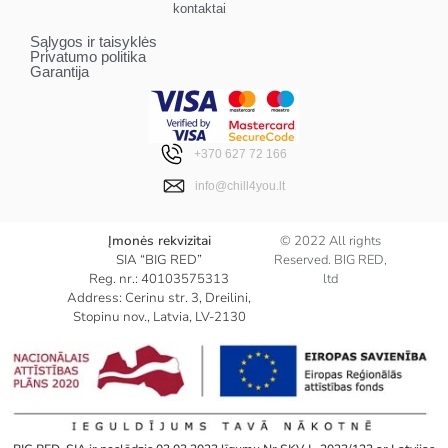
kontaktai
Sąlygos ir taisyklės
Privatumo politika
Garantija
+370 627 72 166
info@chill4you.lt
Įmonės rekvizitai
© 2022 All rights
SIA “BIG RED”
Reserved. BIG RED,
Reg. nr.: 40103575313
ltd
Address: Cerinu str. 3, Dreilini,
Stopinu nov., Latvia, LV-2130