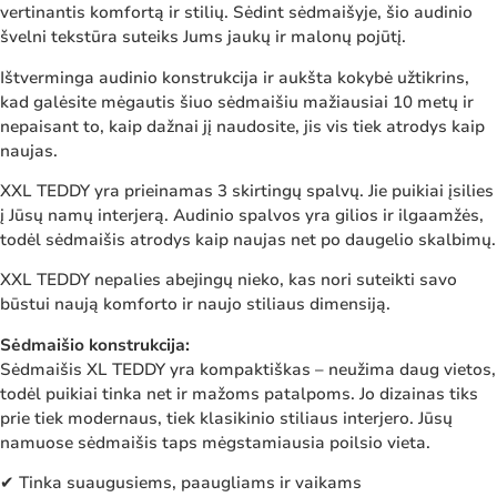
vertinantis komfortą ir stilių. Sėdint sėdmaišyje, šio audinio
švelni tekstūra suteiks Jums jaukų ir malonų pojūtį.
Ištverminga audinio konstrukcija ir aukšta kokybė užtikrins,
kad galėsite mėgautis šiuo sėdmaišiu mažiausiai 10 metų ir
nepaisant to, kaip dažnai jį naudosite, jis vis tiek atrodys kaip
naujas.
XXL TEDDY yra prieinamas 3 skirtingų spalvų. Jie puikiai įsilies
į Jūsų namų interjerą. Audinio spalvos yra gilios ir ilgaamžės,
todėl sėdmaišis atrodys kaip naujas net po daugelio skalbimų.
XXL TEDDY nepalies abejingų nieko, kas nori suteikti savo
būstui naują komforto ir naujo stiliaus dimensiją.
Sėdmaišio konstrukcija:
Sėdmaišis XL TEDDY yra kompaktiškas – neužima daug vietos,
todėl puikiai tinka net ir mažoms patalpoms. Jo dizainas tiks
prie tiek modernaus, tiek klasikinio stiliaus interjero. Jūsų
namuose sėdmaišis taps mėgstamiausia poilsio vieta.
✔ Tinka suaugusiems, paaugliams ir vaikams