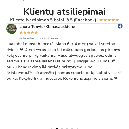
Klientų atsiliepimai
Kliento įvertinimas 5 balai iš 5 (Facebook)
★
★
★
★
★
Laura Tenyte-Klimasauskiene
★
★
★
★
★
@tenyteklimasauskiene
Laaaabai nuostabi prekė. Mano 6 ir 4 metų vaikai sutelpa
Ž
dviese ❤😘 net vyras sako tai mūsų pats geriausias pirkinys
a
kokį esame pirkę vaikams. Mūsų alyvuogės spalvos, odinis,
k
sėdmaišis. Esame laaabai laimingi jį įsigiję. Ačiū Jums už
b
puikų bendravimą iki prekės pristatymo ir po
pristatymo.Prekė atvežta į namus sutartą datą. Labai viskas
puiku. Kokybė tikrai nuostabi. Rekomenduojame visiems ❤