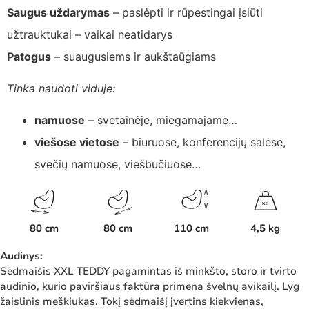
Saugus uždarymas
– paslėpti ir rūpestingai įsiūti
užtrauktukai – vaikai neatidarys
Patogus
– suaugusiems ir aukštaūgiams
Tinka naudoti viduje:
namuose
– svetainėje, miegamajame…
viešose vietose
– biuruose, konferencijų salėse,
svečių namuose, viešbučiuose…
K
G
80 cm
80 cm
110 cm
4,5 kg
Audinys:
Sėdmaišis XXL TEDDY pagamintas iš minkšto, storo ir tvirto
audinio, kurio paviršiaus faktūra primena švelnų avikailį. Lyg
žaislinis meškiukas. Tokį sėdmaišį įvertins kiekvienas,