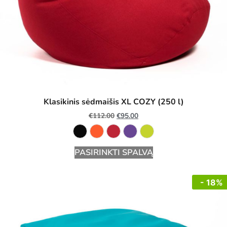
Klasikinis sėdmaišis XL COZY (250 l)
€
112.00
€
95.00
PASIRINKTI SPALVĄ
- 18%