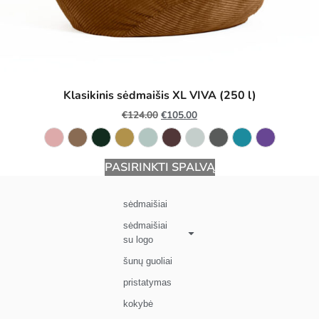
Klasikinis sėdmaišis XL VIVA (250 l)
€
124.00
€
105.00
PASIRINKTI SPALVĄ
sėdmaišiai
sėdmaišiai
su logo
šunų guoliai
pristatymas
kokybė