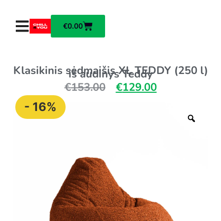
€
0.00
Klasikinis sėdmaišis XL TEDDY (250 l)
iš audinys Teddy
€
153.00
€
129.00
- 16%