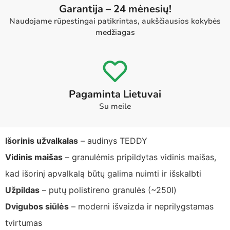
Garantija – 24 mėnesių!
Naudojame rūpestingai patikrintas, aukščiausios kokybės
medžiagas
Pagaminta Lietuvai
Su meile
Išorinis užvalkalas
– audinys TEDDY
Vidinis maišas
– granulėmis pripildytas vidinis maišas,
kad išorinį apvalkalą būtų galima nuimti ir išskalbti
Užpildas
– putų polistireno granulės (~250l)
Dvigubos siūlės
– moderni išvaizda ir neprilygstamas
tvirtumas