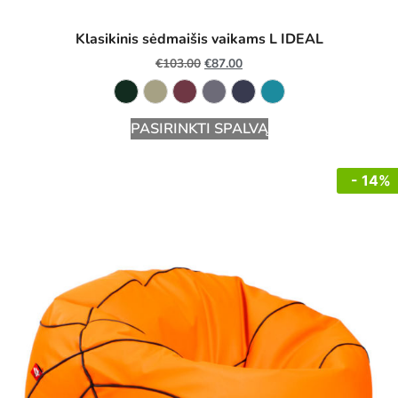
Klasikinis sėdmaišis vaikams L IDEAL
€
103.00
€
87.00
PASIRINKTI SPALVĄ
- 14%