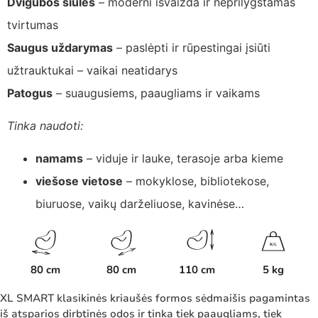
Dvigubos siūlės
– moderni išvaizda ir neprilygstamas
tvirtumas
Saugus uždarymas
– paslėpti ir rūpestingai įsiūti
užtrauktukai – vaikai neatidarys
Patogus
– suaugusiems, paaugliams ir vaikams
Tinka naudoti:
namams
– viduje ir lauke, terasoje arba kieme
viešose vietose
– mokyklose, bibliotekose,
biuruose, vaikų darželiuose, kavinėse…
K
G
80 cm
80 cm
110 cm
5 kg
XL SMART klasikinės kriaušės formos sėdmaišis pagamintas
iš atsparios dirbtinės odos ir tinka tiek paaugliams, tiek