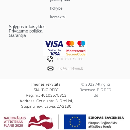
kokybė
kontaktai
Sąlygos ir taisyklės
Privatumo politika
Garantija
+370 627 72 166
info@chill4you.lt
Įmonės rekvizitai
© 2022 All rights
SIA “BIG RED”
Reserved. BIG RED,
Reg. nr.: 40103575313
ltd
Address: Cerinu str. 3, Dreilini,
Stopinu nov., Latvia, LV-2130