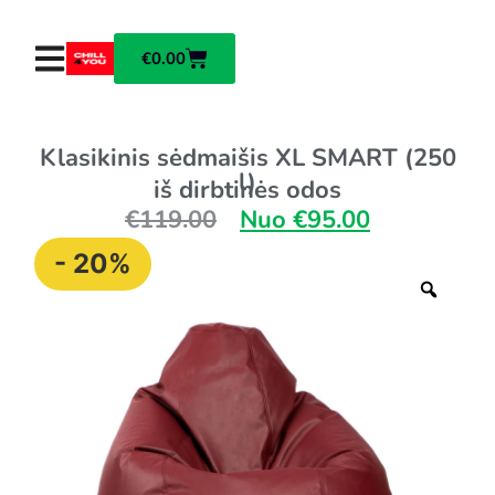
€
0.00
Klasikinis sėdmaišis XL SMART (250
l)
iš dirbtinės odos
€
119.00
Nuo
€
95.00
- 20%