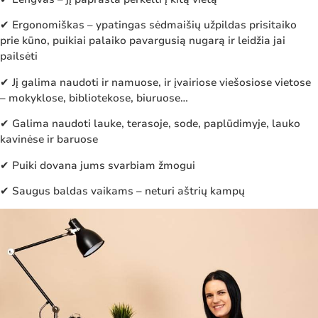
✔ Ergonomiškas – ypatingas sėdmaišių užpildas prisitaiko
prie kūno, puikiai palaiko pavargusią nugarą ir leidžia jai
pailsėti
✔ Jį galima naudoti ir namuose, ir įvairiose viešosiose vietose
– mokyklose, bibliotekose, biuruose…
✔ Galima naudoti lauke, terasoje, sode, paplūdimyje, lauko
kavinėse ir baruose
✔ Puiki dovana jums svarbiam žmogui
✔ Saugus baldas vaikams – neturi aštrių kampų