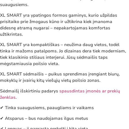
suaugusiems.
XL SMART yra ypatingos formos gaminys, kurio užpildas
prisitaiko prie žmogaus kūno ir užtikrina kiek įmanoma
didesnę atramą nugarai – nepakartojamas komfortas
užtikrintas.
XL SMART yra kompaktiškas – neužima daug vietos, todėl
tinka ir mažoms patalpoms. Jo dizainas dera tiek moderniam,
tiek klasikinio stiliaus interjerui. Jūsų sėdmaišis taps
mėgstamiausia poilsio vieta.
XL SMART sėdmaišis – puikus sprendimas įrengiant biurų,
mokyklų ir įvairių kitų viešųjų vietų poilsio zonas.
Sėdmaišį išskirtiniu padarys
spausdintas įmonės ar prekių
ženklas
.
✔ Tinka suaugusiems, paaugliams ir vaikams
✔ Atsparus – bus naudojamas ilgus metus
✔ Lengvas – jį paprasta perkelti į kitą vietą