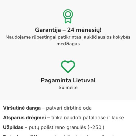
Garantija – 24 mėnesių!
Naudojame rūpestingai patikrintas, aukščiausios kokybės
medžiagas
Pagaminta Lietuvai
Su meile
Viršutinė danga
– patvari dirbtinė oda
Atsparus drėgmei
– tinka naudoti patalpose ir lauke
Užpildas
– putų polistireno granulės (~250l)