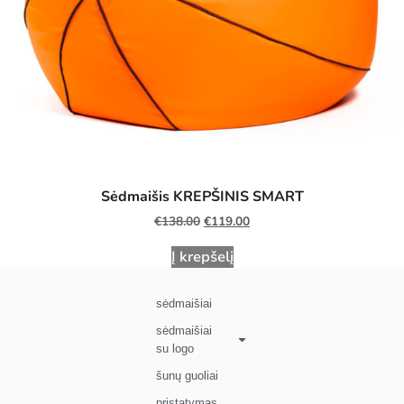
Sėdmaišis KREPŠINIS SMART
€
138.00
€
119.00
Į krepšelį
sėdmaišiai
sėdmaišiai
su logo
šunų guoliai
pristatymas