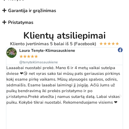
Garantija ir grąžinimas
Pristatymas
Klientų atsiliepimai
Kliento įvertinimas 5 balai iš 5 (Facebook)
★
★
★
★
★
Laura Tenyte-Klimasauskiene
★
★
★
★
★
@tenyteklimasauskiene
Laaaabai nuostabi prekė. Mano 6 ir 4 metų vaikai sutelpa
Ž
dviese ❤😘 net vyras sako tai mūsų pats geriausias pirkinys
a
kokį esame pirkę vaikams. Mūsų alyvuogės spalvos, odinis,
k
sėdmaišis. Esame laaabai laimingi jį įsigiję. Ačiū Jums už
b
puikų bendravimą iki prekės pristatymo ir po
pristatymo.Prekė atvežta į namus sutartą datą. Labai viskas
puiku. Kokybė tikrai nuostabi. Rekomenduojame visiems ❤