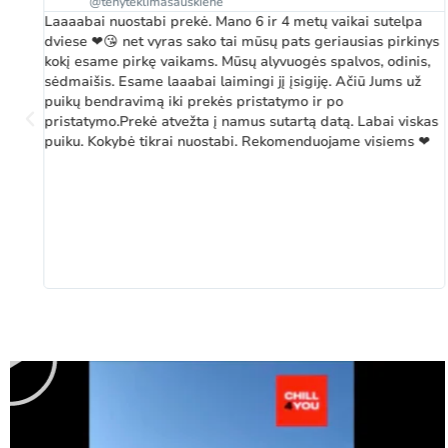
@tenyteklimasauskiene
Laaaabai nuostabi prekė. Mano 6 ir 4 metų vaikai sutelpa
dviese ❤😘 net vyras sako tai mūsų pats geriausias pirkinys
kokį esame pirkę vaikams. Mūsų alyvuogės spalvos, odinis,
sėdmaišis. Esame laaabai laimingi jį įsigiję. Ačiū Jums už
puikų bendravimą iki prekės pristatymo ir po
pristatymo.Prekė atvežta į namus sutartą datą. Labai viskas
puiku. Kokybė tikrai nuostabi. Rekomenduojame visiems ❤