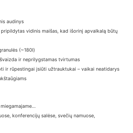
nis audinys
pripildytas vidinis maišas, kad išorinį apvalkalą būtų
granulės (~180l)
švaizda ir neprilygstamas tvirtumas
i ir rūpestingai įsiūti užtrauktukai – vaikai neatidarys
ukštaūgiams
e, miegamajame…
uose, konferencijų salėse, svečių namuose,