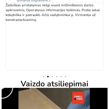
@virginija.siugzdiniene.3
Žaibiškas pristatymas netgi esant milžiniškomis darbo
apkrovomis, Operatyvus informacijos teikimas. Prekė labai
kokybiška ir patraukli. Ačiū vadybininkui p. Virmantui už
bendradarbiavimą.
Vaizdo atsiliepimai