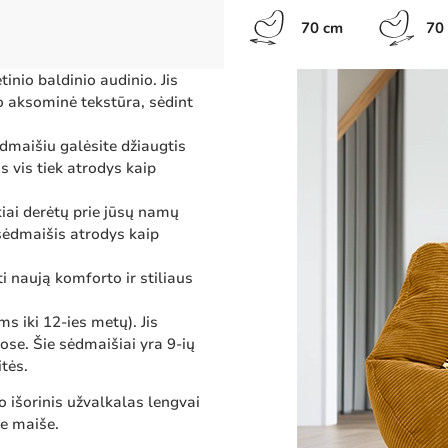
70 cm
70
nio baldinio audinio. Jis
io aksominė tekstūra, sėdint
ėdmaišiu galėsite džiaugtis
s vis tiek atrodys kaip
kiai derėtų prie jūsų namų
 sėdmaišis atrodys kaip
 naują komforto ir stiliaus
 iki 12-ies metų). Jis
ose. Šie sėdmaišiai yra 9-ių
itės.
o išorinis užvalkalas lengvai
me maiše.