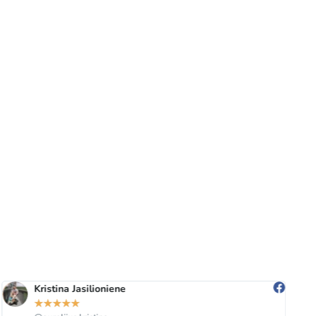
Kristina Jasilioniene
★
★
★
★
★