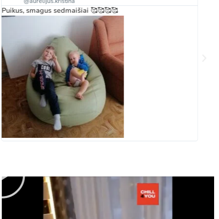
@aurelijus.kristina
Puikus, smagus sedmaišiai 🥰🥰🥰🥰
Gr