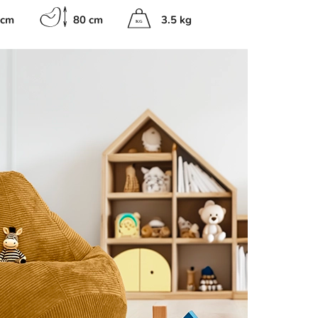
 cm
80 cm
3.5 kg
K
G