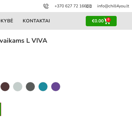
+370 627 72 166
info@chill4you.lt
0
OKYBĖ
KONTAKTAI
€
0.00
 vaikams L VIVA