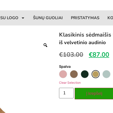
 SU LOGO
ŠUNŲ GUOLIAI
PRISTATYMAS
K
Klasikinis sėdmaišis
iš velvetinio audinio
€
103.00
€
87.00
Spalva
Clear Selection
Į krepšelį