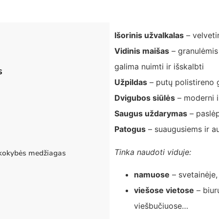
Išorinis užvalkalas
– velveti
Vidinis maišas
– granulėmis 
galima nuimti ir išskalbti
s
Užpildas
– putų polistireno 
Dvigubos siūlės
– moderni i
Saugus uždarymas
– paslėpt
Patogus
– suaugusiems ir a
Tinka naudoti viduje:
 kokybės medžiagas
namuose
– svetainėj
viešose vietose
– biur
viešbučiuose…