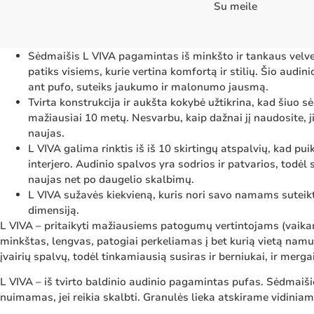
Su meile
Sėdmaišis L VIVA pagamintas iš minkšto ir tankaus velveti
patiks visiems, kurie vertina komfortą ir stilių. Šio audin
ant pufo, suteiks jaukumo ir malonumo jausmą.
Tvirta konstrukcija ir aukšta kokybė užtikrina, kad šiuo s
mažiausiai 10 metų. Nesvarbu, kaip dažnai jį naudosite, ji
naujas.
L VIVA galima rinktis iš iš 10 skirtingų atspalvių, kad pui
interjero. Audinio spalvos yra sodrios ir patvarios, todėl
naujas net po daugelio skalbimų.
L VIVA sužavės kiekvieną, kuris nori savo namams suteikti
dimensiją.
L VIVA – pritaikyti mažiausiems patogumų vertintojams (vaikams
minkštas, lengvas, patogiai perkeliamas į bet kurią vietą namu
įvairių spalvų, todėl tinkamiausią susiras ir berniukai, ir merga
L VIVA – iš tvirto baldinio audinio pagamintas pufas. Sėdmaiši
nuimamas, jei reikia skalbti. Granulės lieka atskirame vidinia