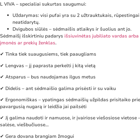
L VIVA – specialiai sukurtas saugumui:
Uždarymas: visi pufai yra su 2 užtrauktukais, rūpestingai
neatidarytų.
Dvigubos siūlės – sėdmaišis atlaikys ir šuolius ant jo.
Sėdmaišį išskirtiniu padarys
išsiuvinėtas jubiliato vardas arb
įmonės ar prekių ženklas
.
✔ Tinka tiek suaugusiems, tiek paaugliams
✔ Lengvas – jį paprasta perkelti į kitą vietą
✔ Atsparus – bus naudojamas ilgus metus
✔ Didelis – ant sėdmaišio galima prisėsti ir su vaiku
✔ Ergonomiškas – ypatingas sėdmaišių užpildas prisitaiko prie
pavargusią nugarą ir leidžia jai pailsėti
✔ Jį galima naudoti ir namuose, ir įvairiose viešosiose vietose 
salėse, viešbučiuose…
✔ Gera dovana brangiam žmogui