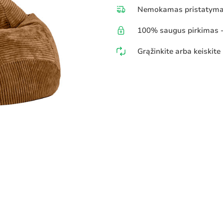
Nemokamas pristatymas
100% saugus pirkimas - 
Grąžinkite arba keiskite