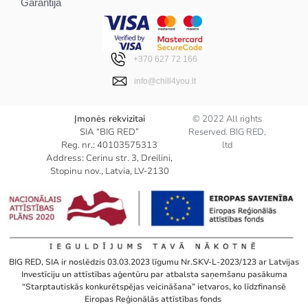
Garantija
+370 627 72 166
info@chill4you.lt
Įmonės rekvizitai
© 2022 All rights
SIA “BIG RED”
Reserved. BIG RED,
Reg. nr.: 40103575313
ltd
Address: Cerinu str. 3, Dreilini,
Stopinu nov., Latvia, LV-2130
BIG RED, SIA ir noslēdzis 03.03.2023 līgumu Nr.SKV-L-2023/123 ar Latvijas
Investīciju un attīstības aģentūru par atbalsta saņemšanu pasākuma
“Starptautiskās konkurētspējas veicināšana” ietvaros, ko līdzfinansē
Eiropas Reģionālās attīstības fonds ​