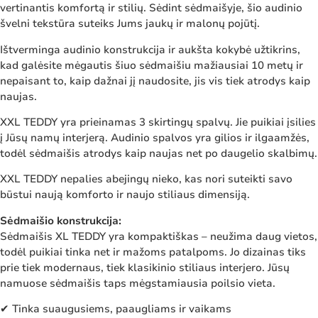
vertinantis komfortą ir stilių. Sėdint sėdmaišyje, šio audinio
švelni tekstūra suteiks Jums jaukų ir malonų pojūtį.
Ištverminga audinio konstrukcija ir aukšta kokybė užtikrins,
kad galėsite mėgautis šiuo sėdmaišiu mažiausiai 10 metų ir
nepaisant to, kaip dažnai jį naudosite, jis vis tiek atrodys kaip
naujas.
XXL TEDDY yra prieinamas 3 skirtingų spalvų. Jie puikiai įsilies
į Jūsų namų interjerą. Audinio spalvos yra gilios ir ilgaamžės,
todėl sėdmaišis atrodys kaip naujas net po daugelio skalbimų.
XXL TEDDY nepalies abejingų nieko, kas nori suteikti savo
būstui naują komforto ir naujo stiliaus dimensiją.
Sėdmaišio konstrukcija:
Sėdmaišis XL TEDDY yra kompaktiškas – neužima daug vietos,
todėl puikiai tinka net ir mažoms patalpoms. Jo dizainas tiks
prie tiek modernaus, tiek klasikinio stiliaus interjero. Jūsų
namuose sėdmaišis taps mėgstamiausia poilsio vieta.
✔ Tinka suaugusiems, paaugliams ir vaikams