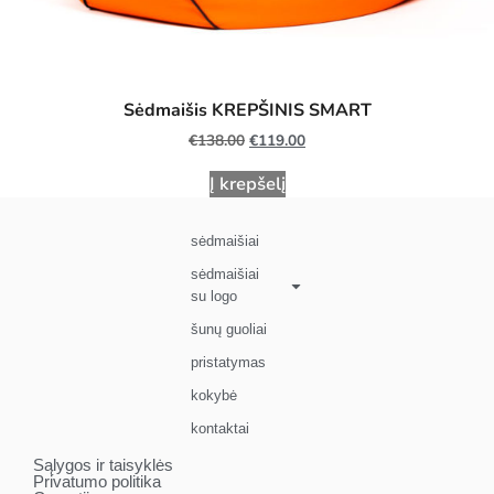
Sėdmaišis KREPŠINIS SMART
€
138.00
€
119.00
Į krepšelį
sėdmaišiai
sėdmaišiai
su logo
šunų guoliai
pristatymas
kokybė
kontaktai
Sąlygos ir taisyklės
Privatumo politika