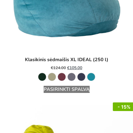
Klasikinis sėdmaišis XL IDEAL (250 l)
€
124.00
€
105.00
PASIRINKTI SPALVĄ
- 15%