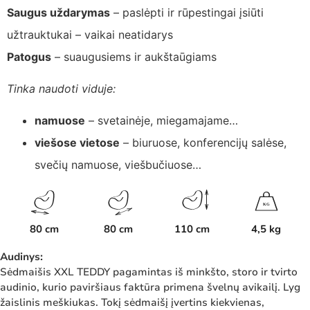
Saugus uždarymas
– paslėpti ir rūpestingai įsiūti
užtrauktukai – vaikai neatidarys
Patogus
– suaugusiems ir aukštaūgiams
Tinka naudoti viduje:
namuose
– svetainėje, miegamajame…
viešose vietose
– biuruose, konferencijų salėse,
svečių namuose, viešbučiuose…
K
G
80 cm
80 cm
110 cm
4,5 kg
Audinys:
Sėdmaišis XXL TEDDY pagamintas iš minkšto, storo ir tvirto
audinio, kurio paviršiaus faktūra primena švelnų avikailį. Lyg
žaislinis meškiukas. Tokį sėdmaišį įvertins kiekvienas,