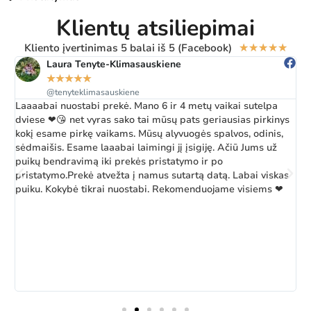
Klientų atsiliepimai
Kliento įvertinimas 5 balai iš 5 (Facebook)
★
★
★
★
★
Laura Tenyte-Klimasauskiene
★
★
★
★
★
@tenyteklimasauskiene
Laaaabai nuostabi prekė. Mano 6 ir 4 metų vaikai sutelpa
Ž
dviese ❤😘 net vyras sako tai mūsų pats geriausias pirkinys
a
kokį esame pirkę vaikams. Mūsų alyvuogės spalvos, odinis,
k
sėdmaišis. Esame laaabai laimingi jį įsigiję. Ačiū Jums už
b
puikų bendravimą iki prekės pristatymo ir po
pristatymo.Prekė atvežta į namus sutartą datą. Labai viskas
puiku. Kokybė tikrai nuostabi. Rekomenduojame visiems ❤