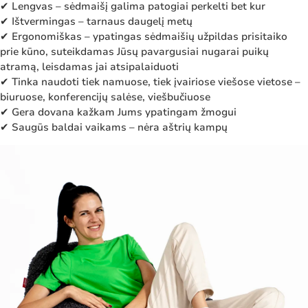
✔ Lengvas – sėdmaišį galima patogiai perkelti bet kur
✔ Ištvermingas – tarnaus daugelį metų
✔ Ergonomiškas – ypatingas sėdmaišių užpildas prisitaiko
prie kūno, suteikdamas Jūsų pavargusiai nugarai puikų
atramą, leisdamas jai atsipalaiduoti
✔ Tinka naudoti tiek namuose, tiek įvairiose viešose vietose –
biuruose, konferencijų salėse, viešbučiuose
✔ Gera dovana kažkam Jums ypatingam žmogui
✔ Saugūs baldai vaikams – nėra aštrių kampų