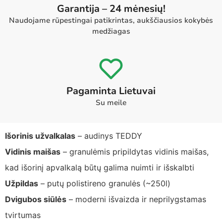
Garantija – 24 mėnesių!
Naudojame rūpestingai patikrintas, aukščiausios kokybės
medžiagas
Pagaminta Lietuvai
Su meile
Išorinis užvalkalas
– audinys TEDDY
Vidinis maišas
– granulėmis pripildytas vidinis maišas,
kad išorinį apvalkalą būtų galima nuimti ir išskalbti
Užpildas
– putų polistireno granulės (~250l)
Dvigubos siūlės
– moderni išvaizda ir neprilygstamas
tvirtumas