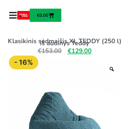
€
0.00
Klasikinis sėdmaišis XL TEDDY (250 l)
iš audinys Teddy
€
153.00
€
129.00
- 16%