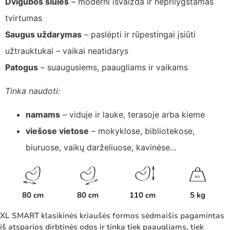
Dvigubos siūlės
– moderni išvaizda ir neprilygstamas
tvirtumas
Saugus uždarymas
– paslėpti ir rūpestingai įsiūti
užtrauktukai – vaikai neatidarys
Patogus
– suaugusiems, paaugliams ir vaikams
Tinka naudoti:
namams
– viduje ir lauke, terasoje arba kieme
viešose vietose
– mokyklose, bibliotekose,
biuruose, vaikų darželiuose, kavinėse…
K
G
80 cm
80 cm
110 cm
5 kg
XL SMART klasikinės kriaušės formos sėdmaišis pagamintas
iš atsparios dirbtinės odos ir tinka tiek paaugliams, tiek