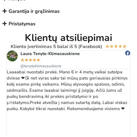
Garantija ir grąžinimas
Pristatymas
Klientų atsiliepimai
Kliento įvertinimas 5 balai iš 5 (Facebook)
★
★
★
★
★
Laura Tenyte-Klimasauskiene
★
★
★
★
★
@tenyteklimasauskiene
Laaaabai nuostabi prekė. Mano 6 ir 4 metų vaikai sutelpa
Ž
dviese ❤😘 net vyras sako tai mūsų pats geriausias pirkinys
a
kokį esame pirkę vaikams. Mūsų alyvuogės spalvos, odinis,
k
sėdmaišis. Esame laaabai laimingi jį įsigiję. Ačiū Jums už
b
puikų bendravimą iki prekės pristatymo ir po
pristatymo.Prekė atvežta į namus sutartą datą. Labai viskas
puiku. Kokybė tikrai nuostabi. Rekomenduojame visiems ❤