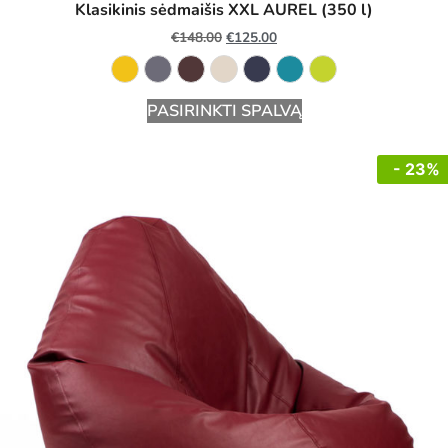
Klasikinis sėdmaišis XXL AUREL (350 l)
€
148.00
€
125.00
PASIRINKTI SPALVĄ
- 23%