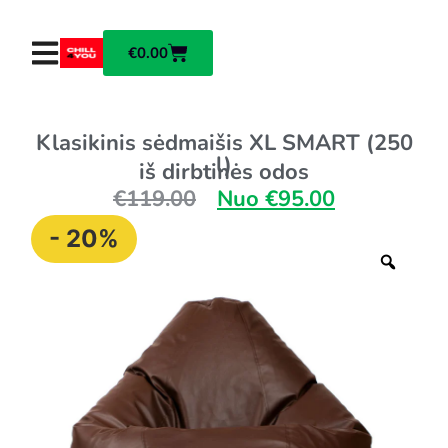
€
0.00
Klasikinis sėdmaišis XL SMART (250
l)
iš dirbtinės odos
€
119.00
Nuo
€
95.00
- 20%