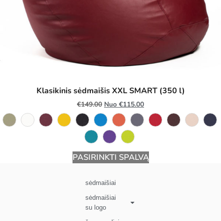
Klasikinis sėdmaišis XXL SMART (350 l)
€
149.00
Nuo
€
115.00
PASIRINKTI SPALVĄ
sėdmaišiai
sėdmaišiai
su logo