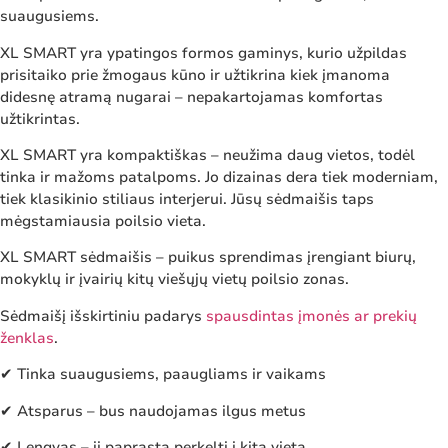
suaugusiems.
XL SMART yra ypatingos formos gaminys, kurio užpildas
prisitaiko prie žmogaus kūno ir užtikrina kiek įmanoma
didesnę atramą nugarai – nepakartojamas komfortas
užtikrintas.
XL SMART yra kompaktiškas – neužima daug vietos, todėl
tinka ir mažoms patalpoms. Jo dizainas dera tiek moderniam,
tiek klasikinio stiliaus interjerui. Jūsų sėdmaišis taps
mėgstamiausia poilsio vieta.
XL SMART sėdmaišis – puikus sprendimas įrengiant biurų,
mokyklų ir įvairių kitų viešųjų vietų poilsio zonas.
Sėdmaišį išskirtiniu padarys
spausdintas įmonės ar prekių
ženklas
.
✔ Tinka suaugusiems, paaugliams ir vaikams
✔ Atsparus – bus naudojamas ilgus metus
✔ Lengvas – jį paprasta perkelti į kitą vietą