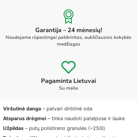
Garantija – 24 mėnesių!
Naudojame rūpestingai patikrintas, aukščiausios kokybės
medžiagas
Pagaminta Lietuvai
Su meile
Viršutinė danga
– patvari dirbtinė oda
Atsparus drėgmei
– tinka naudoti patalpose ir lauke
Užpildas
– putų polistireno granulės (~250l)