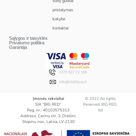
šunų guoliai
pristatymas
kokybė
kontaktai
Sąlygos ir taisyklės
Privatumo politika
Garantija
+370 627 72 166
info@chill4you.lt
Įmonės rekvizitai
© 2022 All rights
SIA “BIG RED”
Reserved. BIG RED,
Reg. nr.: 40103575313
ltd
Address: Cerinu str. 3, Dreilini,
Stopinu nov., Latvia, LV-2130