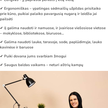
✔ Ergonomiškas – ypatingas sėdmaišių užpildas prisitaiko
prie kūno, puikiai palaiko pavargusią nugarą ir leidžia jai
pailsėti
✔ Jį galima naudoti ir namuose, ir įvairiose viešosiose vietose
– mokyklose, bibliotekose, biuruose…
✔ Galima naudoti lauke, terasoje, sode, paplūdimyje, lauko
kavinėse ir baruose
✔ Puiki dovana jums svarbiam žmogui
✔ Saugus baldas vaikams – neturi aštrių kampų