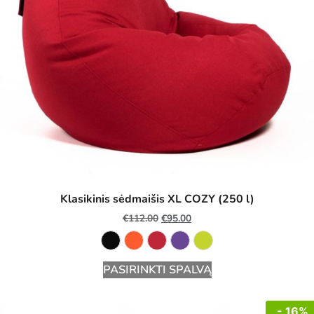
Klasikinis sėdmaišis XL COZY (250 l)
€
112.00
€
95.00
PASIRINKTI SPALVĄ
- 16%