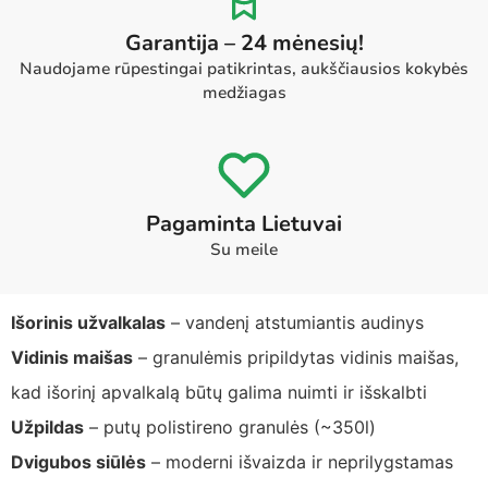
Garantija – 24 mėnesių!
Naudojame rūpestingai patikrintas, aukščiausios kokybės
medžiagas
Pagaminta Lietuvai
Su meile
Išorinis užvalkalas
– vandenį atstumiantis audinys
Vidinis maišas
– granulėmis pripildytas vidinis maišas,
kad išorinį apvalkalą būtų galima nuimti ir išskalbti
Užpildas
– putų polistireno granulės (~350l)
Dvigubos siūlės
– moderni išvaizda ir neprilygstamas