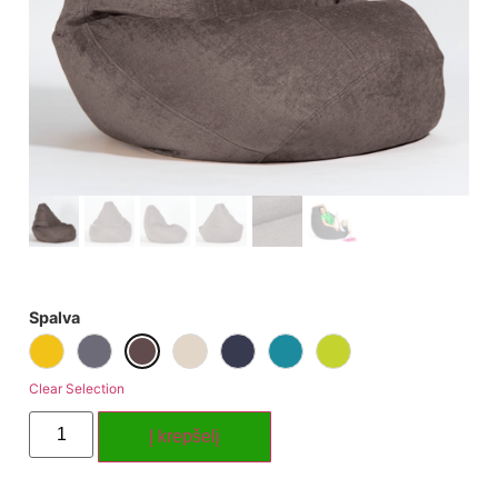
Spalva
Clear Selection
Į krepšelį