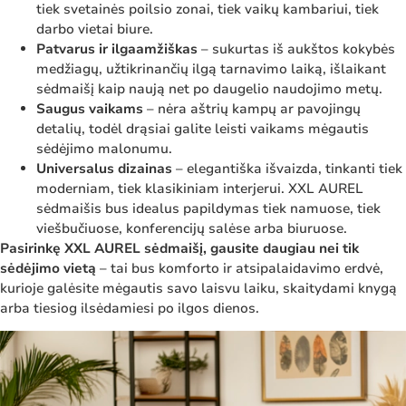
tiek svetainės poilsio zonai, tiek vaikų kambariui, tiek
darbo vietai biure.
Patvarus ir ilgaamžiškas
– sukurtas iš aukštos kokybės
medžiagų, užtikrinančių ilgą tarnavimo laiką, išlaikant
sėdmaišį kaip naują net po daugelio naudojimo metų.
Saugus vaikams
– nėra aštrių kampų ar pavojingų
detalių, todėl drąsiai galite leisti vaikams mėgautis
sėdėjimo malonumu.
Universalus dizainas
– elegantiška išvaizda, tinkanti tiek
moderniam, tiek klasikiniam interjerui. XXL AUREL
sėdmaišis bus idealus papildymas tiek namuose, tiek
viešbučiuose, konferencijų salėse arba biuruose.
Pasirinkę XXL AUREL sėdmaišį, gausite daugiau nei tik
sėdėjimo vietą
– tai bus komforto ir atsipalaidavimo erdvė,
kurioje galėsite mėgautis savo laisvu laiku, skaitydami knygą
arba tiesiog ilsėdamiesi po ilgos dienos.