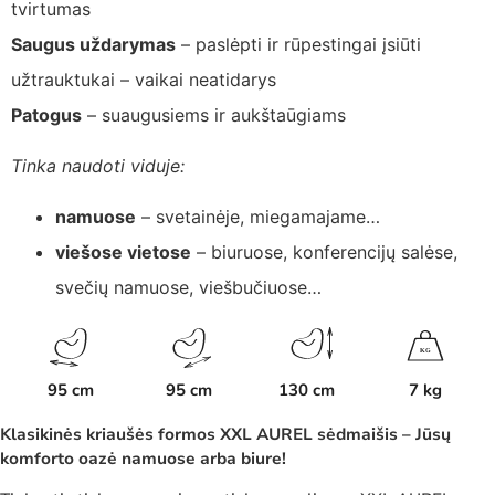
tvirtumas
Saugus uždarymas
– paslėpti ir rūpestingai įsiūti
užtrauktukai – vaikai neatidarys
Patogus
– suaugusiems ir aukštaūgiams
Tinka naudoti viduje:
namuose
– svetainėje, miegamajame…
viešose vietose
– biuruose, konferencijų salėse,
svečių namuose, viešbučiuose…
K
G
95 cm
95 cm
130 cm
7 kg
Klasikinės kriaušės formos XXL AUREL sėdmaišis – Jūsų
komforto oazė namuose arba biure!