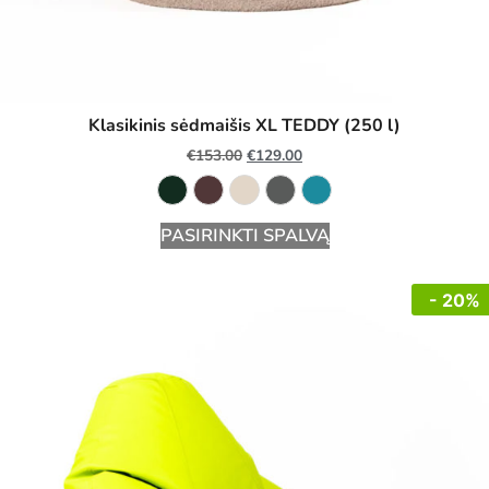
Klasikinis sėdmaišis XL TEDDY (250 l)
€
153.00
€
129.00
PASIRINKTI SPALVĄ
- 20%