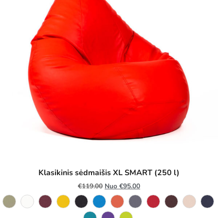
Klasikinis sėdmaišis XL SMART (250 l)
€
119.00
Nuo
€
95.00