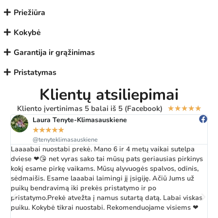
Priežiūra
Kokybė
Garantija ir grąžinimas
Pristatymas
Klientų atsiliepimai
Kliento įvertinimas 5 balai iš 5 (Facebook)
★
★
★
★
★
Laura Tenyte-Klimasauskiene
★
★
★
★
★
@tenyteklimasauskiene
Laaaabai nuostabi prekė. Mano 6 ir 4 metų vaikai sutelpa
Ž
dviese ❤😘 net vyras sako tai mūsų pats geriausias pirkinys
a
kokį esame pirkę vaikams. Mūsų alyvuogės spalvos, odinis,
k
sėdmaišis. Esame laaabai laimingi jį įsigiję. Ačiū Jums už
b
puikų bendravimą iki prekės pristatymo ir po
pristatymo.Prekė atvežta į namus sutartą datą. Labai viskas
puiku. Kokybė tikrai nuostabi. Rekomenduojame visiems ❤