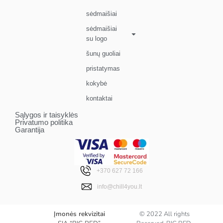
sėdmaišiai
sėdmaišiai
su logo
šunų guoliai
pristatymas
kokybė
kontaktai
Sąlygos ir taisyklės
Privatumo politika
Garantija
+370 627 72 166
info@chill4you.lt
Įmonės rekvizitai
© 2022 All rights