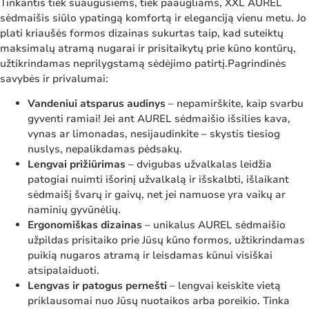
Tinkantis tiek suaugusiems, tiek paaugliams, XXL AUREL
sėdmaišis siūlo ypatingą komfortą ir eleganciją vienu metu. Jo
plati kriaušės formos dizainas sukurtas taip, kad suteiktų
maksimalų atramą nugarai ir prisitaikytų prie kūno kontūrų,
užtikrindamas neprilygstamą sėdėjimo patirtį.Pagrindinės
savybės ir privalumai:
Vandeniui atsparus audinys
– nepamirškite, kaip svarbu
gyventi ramiai! Jei ant AUREL sėdmaišio išsilies kava,
vynas ar limonadas, nesijaudinkite – skystis tiesiog
nuslys, nepalikdamas pėdsakų.
Lengvai prižiūrimas
– dvigubas užvalkalas leidžia
patogiai nuimti išorinį užvalkalą ir išskalbti, išlaikant
sėdmaišį švarų ir gaivų, net jei namuose yra vaikų ar
naminių gyvūnėlių.
Ergonomiškas dizainas
– unikalus AUREL sėdmaišio
užpildas prisitaiko prie Jūsų kūno formos, užtikrindamas
puikią nugaros atramą ir leisdamas kūnui visiškai
atsipalaiduoti.
Lengvas ir patogus pernešti
– lengvai keiskite vietą
priklausomai nuo Jūsų nuotaikos arba poreikio. Tinka