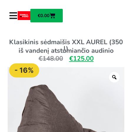
€
0.00
Klasikinis sėdmaišis XXL AUREL (350
l)
iš vandenį atstumiančio audinio
€
148.00
€
125.00
- 16%