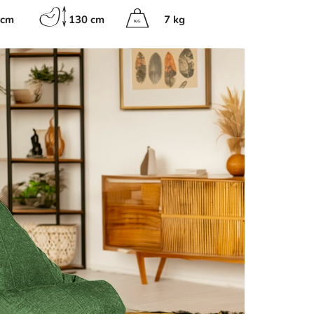
 cm
130 cm
7 kg
K
G