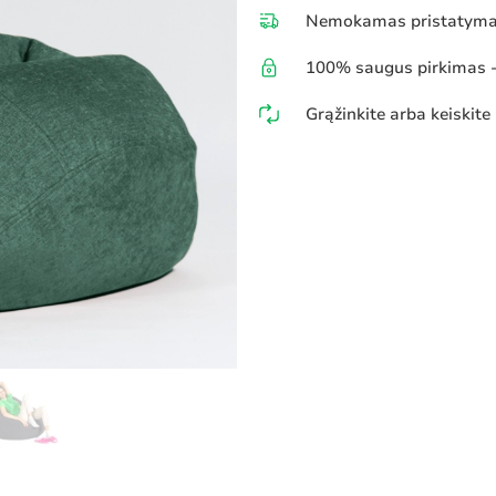
Nemokamas pristatymas
100% saugus pirkimas - 
Grąžinkite arba keiskite