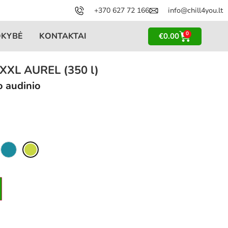
+370 627 72 166
info@chill4you.lt
0
OKYBĖ
KONTAKTAI
€
0.00
s XXL AUREL (350 l)
o audinio