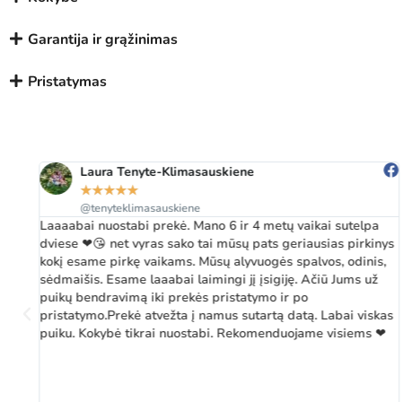
Garantija ir grąžinimas
Pristatymas
Virginija Siugzdiniene
★
★
★
★
★
@virginija.siugzdiniene.3
Žaibiškas pristatymas netgi esant milžiniškomis darbo
ys
apkrovomis, Operatyvus informacijos teikimas. Prekė labai
,
kokybiška ir patraukli. Ačiū vadybininkui p. Virmantui už
bendradarbiavimą.
as
❤