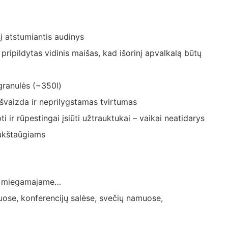
 atstumiantis audinys
pripildytas vidinis maišas, kad išorinį apvalkalą būtų
granulės (~350l)
švaizda ir neprilygstamas tvirtumas
i ir rūpestingai įsiūti užtrauktukai – vaikai neatidarys
ukštaūgiams
e, miegamajame…
uose, konferencijų salėse, svečių namuose,