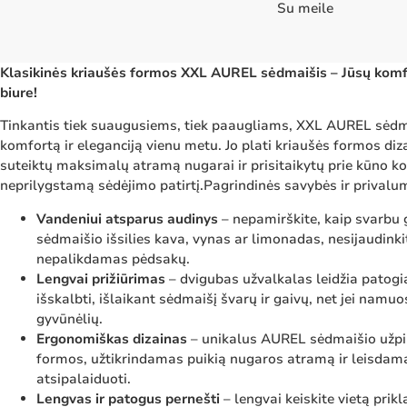
Su meile
Klasikinės kriaušės formos XXL AUREL sėdmaišis – Jūsų kom
biure!
Tinkantis tiek suaugusiems, tiek paaugliams, XXL AUREL sėdm
komfortą ir eleganciją vienu metu. Jo plati kriaušės formos diz
suteiktų maksimalų atramą nugarai ir prisitaikytų prie kūno k
neprilygstamą sėdėjimo patirtį.Pagrindinės savybės ir privalu
Vandeniui atsparus audinys
– nepamirškite, kaip svarbu 
sėdmaišio išsilies kava, vynas ar limonadas, nesijaudinkit
nepalikdamas pėdsakų.
Lengvai prižiūrimas
– dvigubas užvalkalas leidžia patogiai
išskalbti, išlaikant sėdmaišį švarų ir gaivų, net jei namu
gyvūnėlių.
Ergonomiškas dizainas
– unikalus AUREL sėdmaišio užpil
formos, užtikrindamas puikią nugaros atramą ir leisdama
atsipalaiduoti.
Lengvas ir patogus pernešti
– lengvai keiskite vietą pri