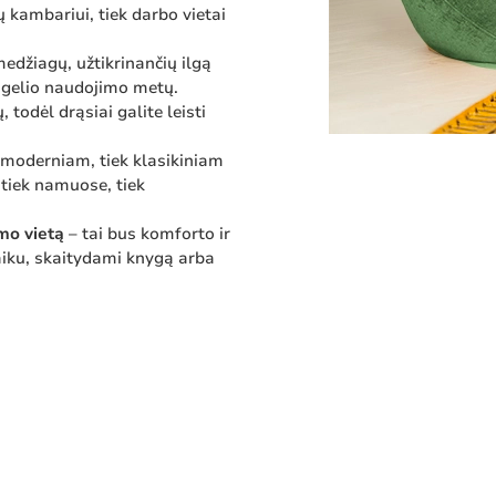
ų kambariui, tiek darbo vietai
edžiagų, užtikrinančių ilgą
augelio naudojimo metų.
todėl drąsiai galite leisti
k moderniam, tiek klasikiniam
tiek namuose, tiek
mo vietą
– tai bus komforto ir
aiku, skaitydami knygą arba