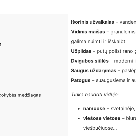
Išorinis užvalkalas
– vandenį
Vidinis maišas
– granulėmis 
galima nuimti ir išskalbti
s
Užpildas
– putų polistireno 
Dvigubos siūlės
– moderni i
Saugus uždarymas
– paslėpt
Patogus
– suaugusiems ir a
Tinka naudoti viduje:
 kokybės medžiagas
namuose
– svetainėj
viešose vietose
– biur
viešbučiuose…