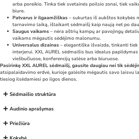
arba poreikio. Tinka tiek svetainės poilsio zonai, tiek vaik
biure.
Patvarus ir ilgaamžiškas
– sukurtas iš aukštos kokybės m
tarnavimo laiką, išlaikant sėdmaišį kaip naują net po d
Saugus vaikams
– nėra aštrių kampų ar pavojingų detalių, 
vaikams mėgautis sėdėjimo malonumu.
Universalus dizainas
– elegantiška išvaizda, tinkanti tie
interjerui. XXL AUREL sėdmaišis bus idealus papildymas 
viešbučiuose, konferencijų salėse arba biuruose.
Pasirinkę XXL AUREL sėdmaišį, gausite daugiau nei tik sėdėji
atsipalaidavimo erdvė, kurioje galėsite mėgautis savo laisvu l
tiesiog ilsėdamiesi po ilgos dienos.
Sėdmaišio struktūra
Audinio aprašymas
Priežiūra
Kokybė