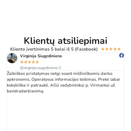
Klientų atsiliepimai
Kliento įvertinimas 5 balai iš 5 (Facebook)
★
★
★
★
★
Kristina Jasilioniene
★
★
★
★
★
@aurelijus.kristina
Puikus, smagus sedmaišiai 🥰🥰🥰🥰