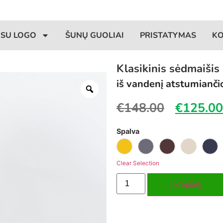
 SU LOGO
ŠUNŲ GUOLIAI
PRISTATYMAS
K
Klasikinis sėdmaiši
iš vandenį atstumianči
€
148.00
€
125.00
Spalva
Clear Selection
Į krepšelį