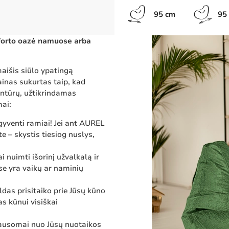
95 cm
95
forto oazė namuose arba
aišis siūlo ypatingą
ainas sukurtas taip, kad
ontūrų, užtikrindamas
mai:
gyventi ramiai! Jei ant AUREL
e – skystis tiesiog nuslys,
 nuimti išorinį užvalkalą ir
ose yra vaikų ar naminių
das prisitaiko prie Jūsų kūno
s kūnui visiškai
klausomai nuo Jūsų nuotaikos