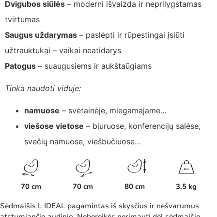
Dvigubos siūlės
– moderni išvaizda ir neprilygstamas
tvirtumas
Saugus uždarymas
– paslėpti ir rūpestingai įsiūti
užtrauktukai – vaikai neatidarys
Patogus
– suaugusiems ir aukštaūgiams
Tinka naudoti viduje:
namuose
– svetainėje, miegamajame…
viešose vietose
– biuruose, konferencijų salėse,
svečių namuose, viešbučiuose…
K
G
70 cm
70 cm
80 cm
3.5 kg
Sėdmaišis L IDEAL pagamintas iš skysčius ir nešvarumus
atstumiančio audinio. Nebereikės nerimauti dėl sėdmaišio