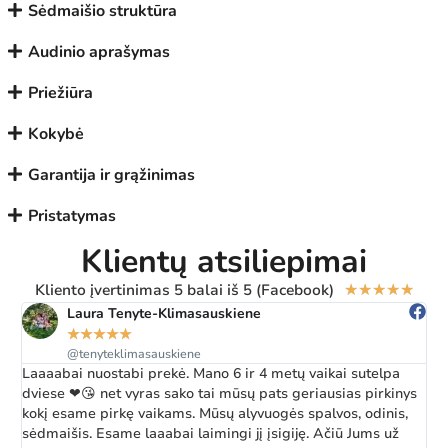
Sėdmaišio struktūra
Audinio aprašymas
Priežiūra
Kokybė
Garantija ir grąžinimas
Pristatymas
Klientų atsiliepimai
Kliento įvertinimas 5 balai iš 5 (Facebook)
★
★
★
★
★
Laura Tenyte-Klimasauskiene
★
★
★
★
★
@tenyteklimasauskiene
Laaaabai nuostabi prekė. Mano 6 ir 4 metų vaikai sutelpa
Ž
dviese ❤😘 net vyras sako tai mūsų pats geriausias pirkinys
a
kokį esame pirkę vaikams. Mūsų alyvuogės spalvos, odinis,
k
sėdmaišis. Esame laaabai laimingi jį įsigiję. Ačiū Jums už
b