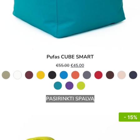
Pufas CUBE SMART
€
55.00
€
45.00
PASIRINKTI SPALVĄ
- 15%