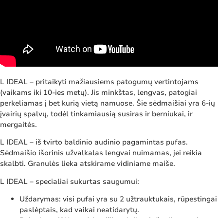
L IDEAL – pritaikyti mažiausiems patogumų vertintojams
(vaikams iki 10-ies metų). Jis minkštas, lengvas, patogiai
perkeliamas į bet kurią vietą namuose. Šie sėdmaišiai yra 6-ių
įvairių spalvų, todėl tinkamiausią susiras ir berniukai, ir
mergaitės.
L IDEAL – iš tvirto baldinio audinio pagamintas pufas.
Sėdmaišio išorinis užvalkalas lengvai nuimamas, jei reikia
skalbti. Granulės lieka atskirame vidiniame maiše.
L IDEAL – specialiai sukurtas saugumui:
Uždarymas: visi pufai yra su 2 užtrauktukais, rūpestingai
paslėptais, kad vaikai neatidarytų.