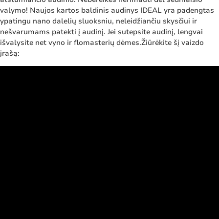
valymo! Naujos kartos baldinis audinys IDEAL yra padengtas
ypatingu nano dalelių sluoksniu, neleidžiančiu skysčiui ir
nešvarumams patekti į audinį. Jei sutepsite audinį, lengvai
išvalysite net vyno ir flomasterių dėmes.Žiūrėkite šį vaizdo
įrašą: