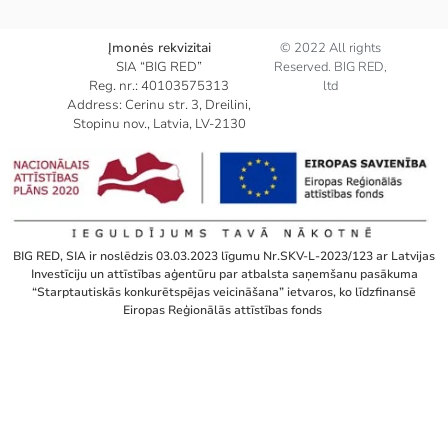
Įmonės rekvizitai
© 2022 All rights
SIA “BIG RED”
Reserved. BIG RED,
Reg. nr.: 40103575313
ltd
Address: Cerinu str. 3, Dreilini,
Stopinu nov., Latvia, LV-2130
BIG RED, SIA ir noslēdzis 03.03.2023 līgumu Nr.SKV-L-2023/123 ar Latvijas
Investīciju un attīstības aģentūru par atbalsta saņemšanu pasākuma
“Starptautiskās konkurētspējas veicināšana” ietvaros, ko līdzfinansē
Eiropas Reģionālās attīstības fonds ​