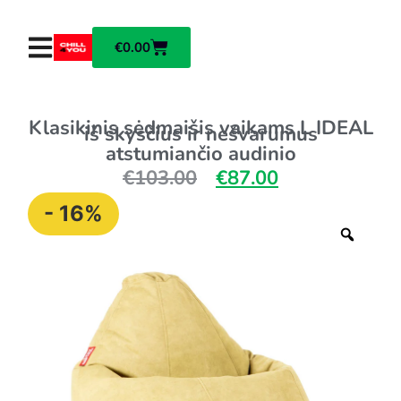
€
0.00
Klasikinis sėdmaišis vaikams L IDEAL
iš skysčius ir nešvarumus
atstumiančio audinio
€
103.00
€
87.00
- 16%