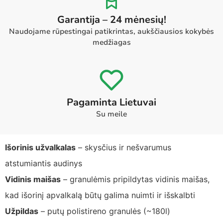
Garantija – 24 mėnesių!
Naudojame rūpestingai patikrintas, aukščiausios kokybės
medžiagas
Pagaminta Lietuvai
Su meile
Išorinis užvalkalas
– skysčius ir nešvarumus
atstumiantis audinys
Vidinis maišas
– granulėmis pripildytas vidinis maišas,
kad išorinį apvalkalą būtų galima nuimti ir išskalbti
Užpildas
– putų polistireno granulės (~180l)