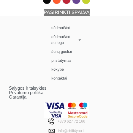
PASIRINKTI SPALVĄ
sėdmaišiai
sėdmaišiai
su logo
šunų guoliai
pristatymas
kokybė
kontaktai
Sąlygos ir taisyklės
Privatumo politika
Garantija
+370 627 72 166
info@chill4you.lt