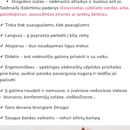
Dvigubos siūlės – sėdmaišis atlaikys ir šuolius ant jo.
Sėdmaišį išskirtiniu padarys
išsiuvinėtas jubiliato vardas arba
palinkėjimas, spausdintas įmonės ar prekių ženklas
.
✔ Tinka tiek suaugusiems, tiek paaugliams
✔ Lengvas – jį paprasta perkelti į kitą vietą
✔ Atsparus – bus naudojamas ilgus metus
✔ Didelis – ant sėdmaišio galima prisėsti ir su vaiku
✔ Ergonomiškas – ypatingas sėdmaišių užpildas prisitaiko
prie kūno, puikiai palaiko pavargusią nugarą ir leidžia jai
pailsėti
✔ Jį galima naudoti ir namuose, ir įvairiose viešosiose vietose
– biuruose, konferencijų salėse, viešbučiuose…
✔ Gera dovana brangiam žmogui
✔ Saugus baldas vaikams – neturi aštrių kampų