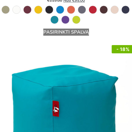
€
119.00
Nuo
€
95.00
PASIRINKTI SPALVĄ
- 18%