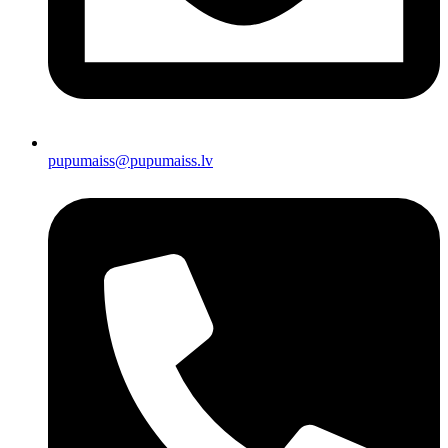
pupumaiss@pupumaiss.lv