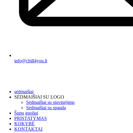
info@chill4you.lt
sėdmaišiai
SĖDMAIŠIAI SU LOGO
Sėdmaišiai su siuvinėjimu
Sėdmaišiai su spauda
Šunų guoliai
PRISTATYMAS
KOKYBĖ
KONTAKTAI