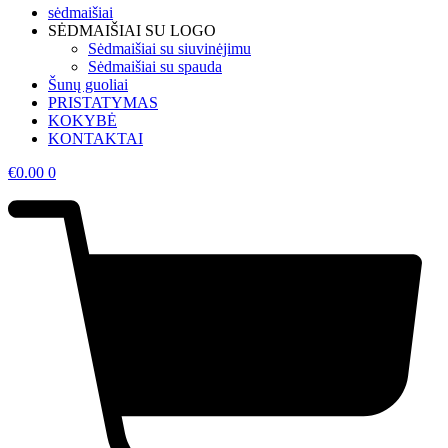
sėdmaišiai
SĖDMAIŠIAI SU LOGO
Sėdmaišiai su siuvinėjimu
Sėdmaišiai su spauda
Šunų guoliai
PRISTATYMAS
KOKYBĖ
KONTAKTAI
€
0.00
0