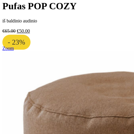
Pufas POP COZY
iš baldinio audinio
€
65.00
€
50.00
- 23%
Zoom