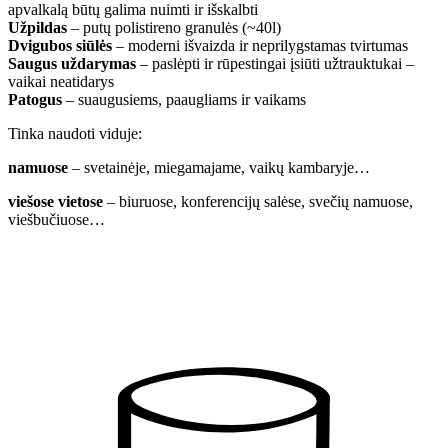
apvalkalą būtų galima nuimti ir išskalbti
Užpildas
– putų polistireno granulės (~40l)
Dvigubos siūlės
– moderni išvaizda ir neprilygstamas tvirtumas
Saugus uždarymas
– paslėpti ir rūpestingai įsiūti užtrauktukai –
vaikai neatidarys
Patogus
– suaugusiems, paaugliams ir vaikams
Tinka naudoti viduje:
namuose
– svetainėje, miegamajame, vaikų kambaryje…
viešose vietose
– biuruose, konferencijų salėse, svečių namuose,
viešbučiuose…