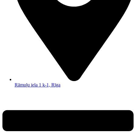
Rāmuļu iela 1 k-1, Rīga