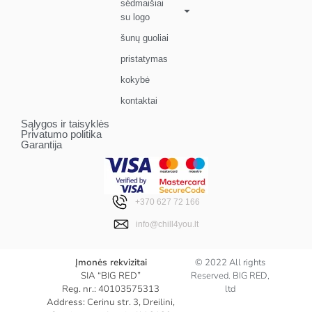
sėdmaišiai
su logo
šunų guoliai
pristatymas
kokybė
kontaktai
Sąlygos ir taisyklės
Privatumo politika
Garantija
+370 627 72 166
info@chill4you.lt
Įmonės rekvizitai
© 2022 All rights
SIA “BIG RED”
Reserved. BIG RED,
Reg. nr.: 40103575313
ltd
Address: Cerinu str. 3, Dreilini,