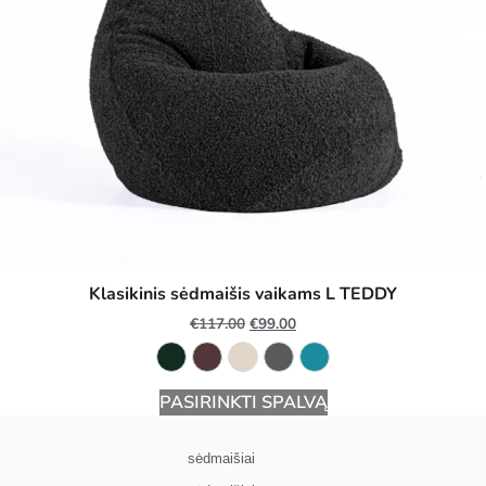
Klasikinis sėdmaišis vaikams L TEDDY
€
117.00
€
99.00
PASIRINKTI SPALVĄ
sėdmaišiai