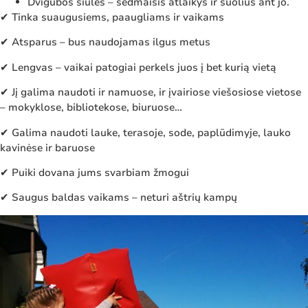
Dvigubos siūlės – sėdmaišis atlaikys ir šuolius ant jo.
✔ Tinka suaugusiems, paaugliams ir vaikams
✔ Atsparus – bus naudojamas ilgus metus
✔ Lengvas – vaikai patogiai perkels juos į bet kurią vietą
✔ Jį galima naudoti ir namuose, ir įvairiose viešosiose vietose
– mokyklose, bibliotekose, biuruose…
✔ Galima naudoti lauke, terasoje, sode, paplūdimyje, lauko
kavinėse ir baruose
✔ Puiki dovana jums svarbiam žmogui
✔ Saugus baldas vaikams – neturi aštrių kampų