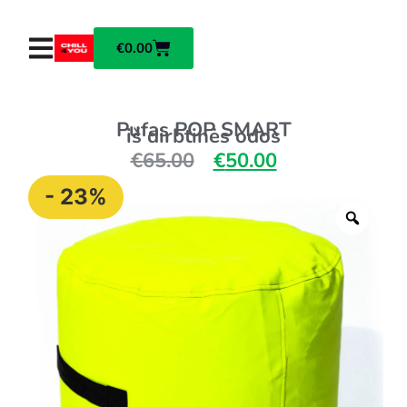
€
0.00
Pufas POP SMART
iš dirbtinės odos
€
65.00
€
50.00
- 23%