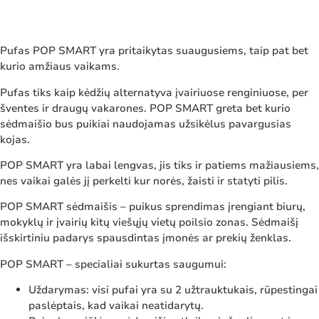
Pufas POP SMART yra pritaikytas suaugusiems, taip pat bet
kurio amžiaus vaikams.
Pufas tiks kaip kėdžių alternatyva įvairiuose renginiuose, per
šventes ir draugų vakarones. POP SMART greta bet kurio
sėdmaišio bus puikiai naudojamas užsikėlus pavargusias
kojas.
POP SMART yra labai lengvas, jis tiks ir patiems mažiausiems,
nes vaikai galės jį perkelti kur norės, žaisti ir statyti pilis.
POP SMART sėdmaišis – puikus sprendimas įrengiant biurų,
mokyklų ir įvairių kitų viešųjų vietų poilsio zonas. Sėdmaišį
išskirtiniu padarys spausdintas įmonės ar prekių ženklas.
POP SMART – specialiai sukurtas saugumui:
Uždarymas: visi pufai yra su 2 užtrauktukais, rūpestingai
paslėptais, kad vaikai neatidarytų.