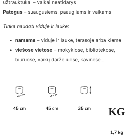
užtrauktukai – vaikai neatidarys
Patogus
– suaugusiems, paaugliams ir vaikams
Tinka naudoti viduje ir lauke:
namams
– viduje ir lauke, terasoje arba kieme
viešose vietose
– mokyklose, bibliotekose,
biuruose, vaikų darželiuose, kavinėse…
45 cm
45 cm
35 cm
K
G
1,7 kg