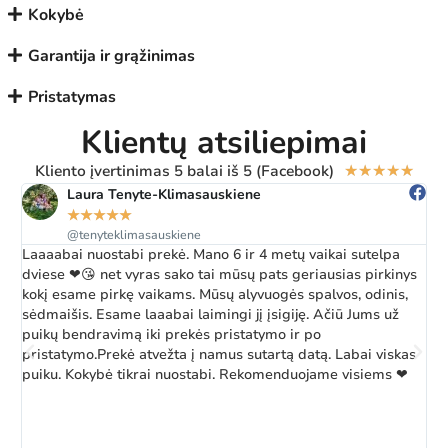
Kokybė
Garantija ir grąžinimas
Pristatymas
Klientų atsiliepimai
Kliento įvertinimas 5 balai iš 5 (Facebook)
★
★
★
★
★
Laura Tenyte-Klimasauskiene
★
★
★
★
★
@tenyteklimasauskiene
Laaaabai nuostabi prekė. Mano 6 ir 4 metų vaikai sutelpa
Ž
dviese ❤😘 net vyras sako tai mūsų pats geriausias pirkinys
a
kokį esame pirkę vaikams. Mūsų alyvuogės spalvos, odinis,
k
sėdmaišis. Esame laaabai laimingi jį įsigiję. Ačiū Jums už
b
puikų bendravimą iki prekės pristatymo ir po
pristatymo.Prekė atvežta į namus sutartą datą. Labai viskas
puiku. Kokybė tikrai nuostabi. Rekomenduojame visiems ❤