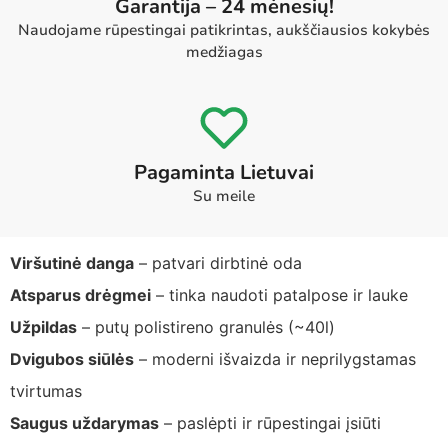
Garantija – 24 mėnesių!
Naudojame rūpestingai patikrintas, aukščiausios kokybės
medžiagas
Pagaminta Lietuvai
Su meile
Viršutinė danga
– patvari dirbtinė oda
Atsparus drėgmei
– tinka naudoti patalpose ir lauke
Užpildas
– putų polistireno granulės (~40l)
Dvigubos siūlės
– moderni išvaizda ir neprilygstamas
tvirtumas
Saugus uždarymas
– paslėpti ir rūpestingai įsiūti