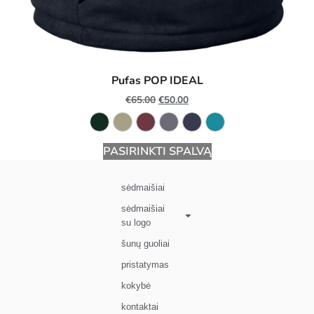
Pufas POP IDEAL
€
65.00
€
50.00
PASIRINKTI SPALVĄ
sėdmaišiai
sėdmaišiai
su logo
šunų guoliai
pristatymas
kokybė
kontaktai