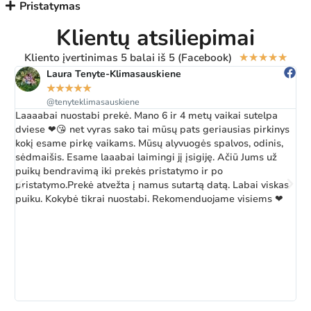
Pristatymas
Klientų atsiliepimai
Kliento įvertinimas 5 balai iš 5 (Facebook)
★
★
★
★
★
Laura Tenyte-Klimasauskiene
★
★
★
★
★
@tenyteklimasauskiene
Laaaabai nuostabi prekė. Mano 6 ir 4 metų vaikai sutelpa
Ž
dviese ❤😘 net vyras sako tai mūsų pats geriausias pirkinys
a
kokį esame pirkę vaikams. Mūsų alyvuogės spalvos, odinis,
k
sėdmaišis. Esame laaabai laimingi jį įsigiję. Ačiū Jums už
b
puikų bendravimą iki prekės pristatymo ir po
pristatymo.Prekė atvežta į namus sutartą datą. Labai viskas
puiku. Kokybė tikrai nuostabi. Rekomenduojame visiems ❤