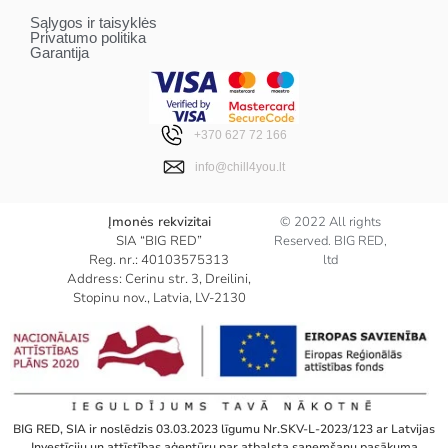
Sąlygos ir taisyklės
Privatumo politika
Garantija
+370 627 72 166
info@chill4you.lt
Įmonės rekvizitai
© 2022 All rights
SIA “BIG RED”
Reserved. BIG RED,
Reg. nr.: 40103575313
ltd
Address: Cerinu str. 3, Dreilini,
Stopinu nov., Latvia, LV-2130
BIG RED, SIA ir noslēdzis 03.03.2023 līgumu Nr.SKV-L-2023/123 ar Latvijas
Investīciju un attīstības aģentūru par atbalsta saņemšanu pasākuma