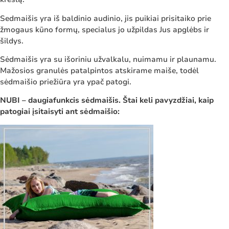
Sedmaišis yra iš baldinio audinio, jis puikiai prisitaiko prie
žmogaus kūno formų, specialus jo užpildas Jus apglėbs ir
šildys.
Sėdmaišis yra su išoriniu užvalkalu, nuimamu ir plaunamu.
Mažosios granulės patalpintos atskirame maiše, todėl
sėdmaišio priežiūra yra ypač patogi.
NUBI – daugiafunkcis sėdmaišis. Štai keli pavyzdžiai, kaip
patogiai įsitaisyti ant sėdmaišio: