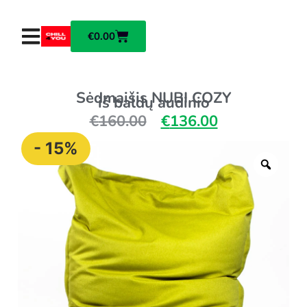
€
0.00
Sėdmaišis NUBI COZY
iš baldų audinio
€
160.00
€
136.00
- 15%