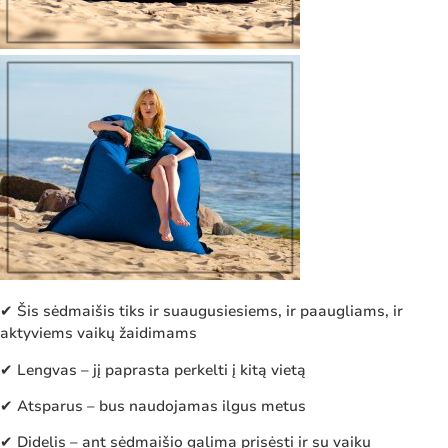
✔ Šis sėdmaišis tiks ir suaugusiesiems, ir paaugliams, ir
aktyviems vaikų žaidimams
✔ Lengvas – jį paprasta perkelti į kitą vietą
✔ Atsparus – bus naudojamas ilgus metus
✔ Didelis – ant sėdmaišio galima prisėsti ir su vaiku