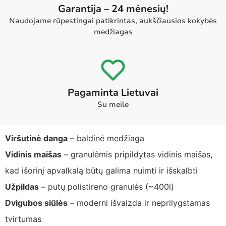
Garantija – 24 mėnesių!
Naudojame rūpestingai patikrintas, aukščiausios kokybės
medžiagas
Pagaminta Lietuvai
Su meile
Viršutinė danga
– baldinė medžiaga
Vidinis maišas
– granulėmis pripildytas vidinis maišas,
kad išorinį apvalkalą būtų galima nuimti ir išskalbti
Užpildas
– putų polistireno granulės (~400l)
Dvigubos siūlės
– moderni išvaizda ir neprilygstamas
tvirtumas