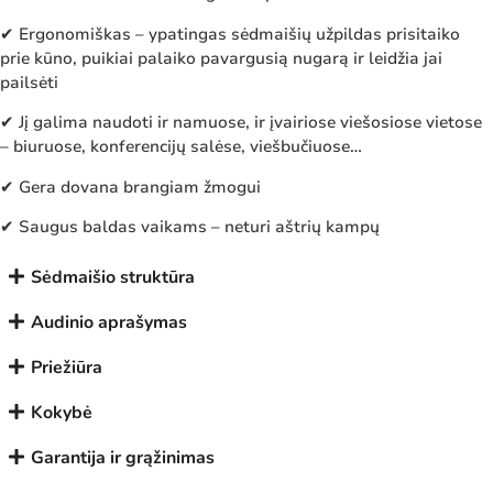
✔ Ergonomiškas – ypatingas sėdmaišių užpildas prisitaiko
prie kūno, puikiai palaiko pavargusią nugarą ir leidžia jai
pailsėti
✔ Jį galima naudoti ir namuose, ir įvairiose viešosiose vietose
– biuruose, konferencijų salėse, viešbučiuose…
✔ Gera dovana brangiam žmogui
✔ Saugus baldas vaikams – neturi aštrių kampų
Sėdmaišio struktūra
Audinio aprašymas
Priežiūra
Kokybė
Garantija ir grąžinimas