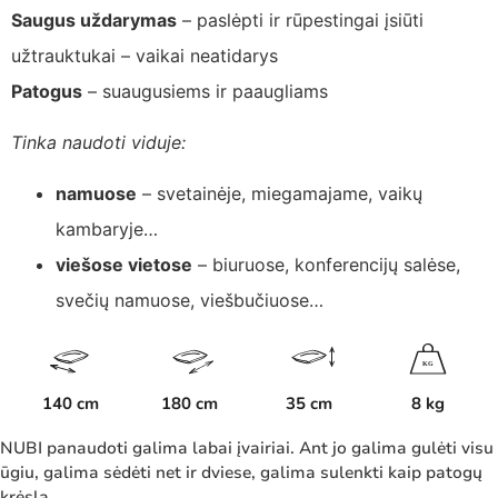
Saugus uždarymas
– paslėpti ir rūpestingai įsiūti
užtrauktukai – vaikai neatidarys
Patogus
– suaugusiems ir paaugliams
Tinka naudoti viduje:
namuose
– svetainėje, miegamajame, vaikų
kambaryje…
viešose vietose
– biuruose, konferencijų salėse,
svečių namuose, viešbučiuose…
K
G
140 cm
180 cm
35 cm
8 kg
NUBI panaudoti galima labai įvairiai. Ant jo galima gulėti visu
ūgiu, galima sėdėti net ir dviese, galima sulenkti kaip patogų
krėslą.