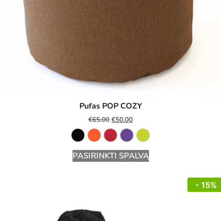
Pufas POP COZY
€
65.00
€
50.00
PASIRINKTI SPALVĄ
- 15%