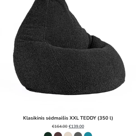
Klasikinis sėdmaišis XXL TEDDY (350 l)
€
164.00
€
139.00