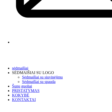
sėdmaišiai
SĖDMAIŠIAI SU LOGO
Sėdmaišiai su siuvinėjimu
Sėdmaišiai su spauda
Šunų guoliai
PRISTATYMAS
KOKYBĖ
KONTAKTAI