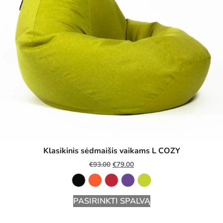
Klasikinis sėdmaišis vaikams L COZY
€
93.00
€
79.00
PASIRINKTI SPALVĄ