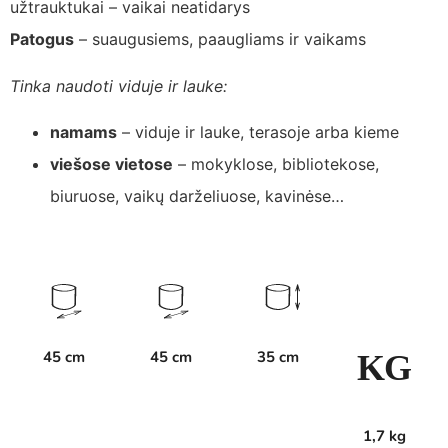
užtrauktukai – vaikai neatidarys
Patogus
– suaugusiems, paaugliams ir vaikams
Tinka naudoti viduje ir lauke:
namams
– viduje ir lauke, terasoje arba kieme
viešose vietose
– mokyklose, bibliotekose,
biuruose, vaikų darželiuose, kavinėse…
45 cm
45 cm
35 cm
K
G
1,7 kg