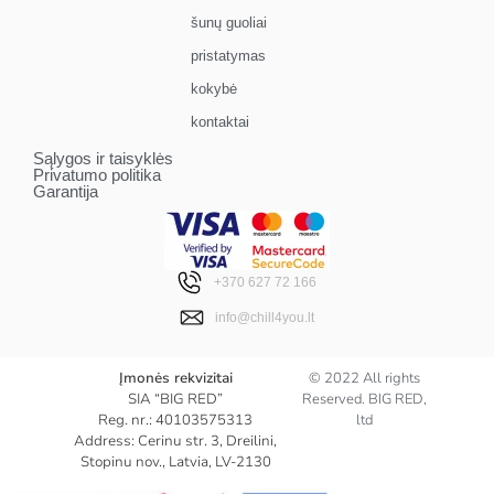
šunų guoliai
pristatymas
kokybė
kontaktai
Sąlygos ir taisyklės
Privatumo politika
Garantija
+370 627 72 166
info@chill4you.lt
Įmonės rekvizitai
© 2022 All rights
SIA “BIG RED”
Reserved. BIG RED,
Reg. nr.: 40103575313
ltd
Address: Cerinu str. 3, Dreilini,
Stopinu nov., Latvia, LV-2130