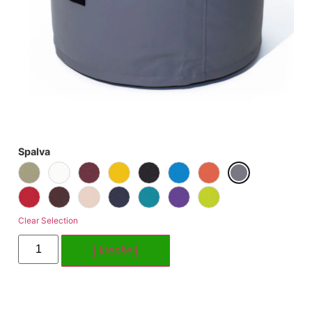
Spalva
Clear Selection
Į krepšelį