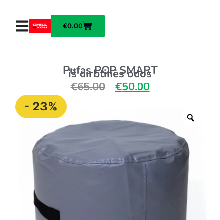
€
0.00
Pufas POP SMART
iš dirbtinės odos
€
65.00
€
50.00
- 23%