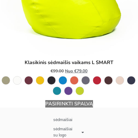
Klasikinis sėdmaišis vaikams L SMART
€
99.00
Nuo
€
79.00
PASIRINKTI SPALVĄ
sėdmaišiai
sėdmaišiai
su logo