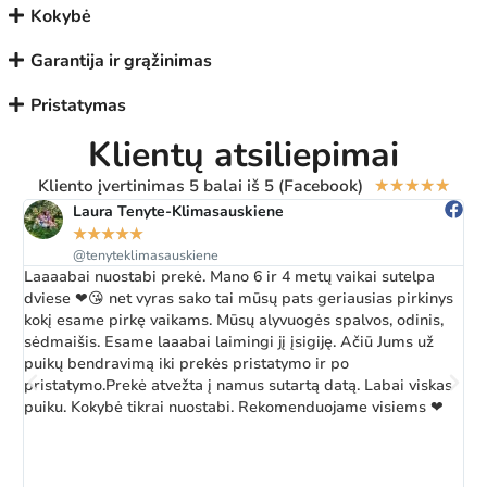
Kokybė
Garantija ir grąžinimas
Pristatymas
Klientų atsiliepimai
Kliento įvertinimas 5 balai iš 5 (Facebook)
★
★
★
★
★
Laura Tenyte-Klimasauskiene
★
★
★
★
★
@tenyteklimasauskiene
Laaaabai nuostabi prekė. Mano 6 ir 4 metų vaikai sutelpa
Ž
dviese ❤😘 net vyras sako tai mūsų pats geriausias pirkinys
a
kokį esame pirkę vaikams. Mūsų alyvuogės spalvos, odinis,
k
sėdmaišis. Esame laaabai laimingi jį įsigiję. Ačiū Jums už
b
puikų bendravimą iki prekės pristatymo ir po
pristatymo.Prekė atvežta į namus sutartą datą. Labai viskas
puiku. Kokybė tikrai nuostabi. Rekomenduojame visiems ❤