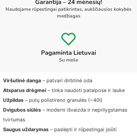
Garantija – 24 mėnesių!
Naudojame rūpestingai patikrintas, aukščiausios kokybės
medžiagas
Pagaminta Lietuvai
Su meile
Viršutinė danga
– patvari dirbtinė oda
Atsparus drėgmei
– tinka naudoti patalpose ir lauke
Užpildas
– putų polistireno granulės (~40l)
Dvigubos siūlės
– moderni išvaizda ir neprilygstamas
tvirtumas
Saugus uždarymas
– paslėpti ir rūpestingai įsiūti