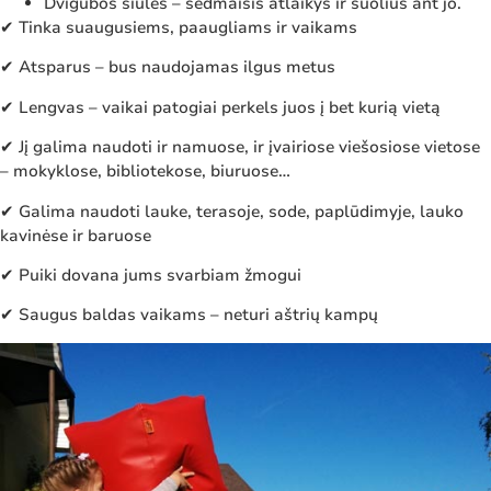
Dvigubos siūlės – sėdmaišis atlaikys ir šuolius ant jo.
✔ Tinka suaugusiems, paaugliams ir vaikams
✔ Atsparus – bus naudojamas ilgus metus
✔ Lengvas – vaikai patogiai perkels juos į bet kurią vietą
✔ Jį galima naudoti ir namuose, ir įvairiose viešosiose vietose
– mokyklose, bibliotekose, biuruose…
✔ Galima naudoti lauke, terasoje, sode, paplūdimyje, lauko
kavinėse ir baruose
✔ Puiki dovana jums svarbiam žmogui
✔ Saugus baldas vaikams – neturi aštrių kampų