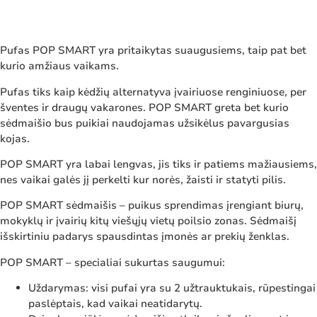
Pufas POP SMART yra pritaikytas suaugusiems, taip pat bet
kurio amžiaus vaikams.
Pufas tiks kaip kėdžių alternatyva įvairiuose renginiuose, per
šventes ir draugų vakarones. POP SMART greta bet kurio
sėdmaišio bus puikiai naudojamas užsikėlus pavargusias
kojas.
POP SMART yra labai lengvas, jis tiks ir patiems mažiausiems,
nes vaikai galės jį perkelti kur norės, žaisti ir statyti pilis.
POP SMART sėdmaišis – puikus sprendimas įrengiant biurų,
mokyklų ir įvairių kitų viešųjų vietų poilsio zonas. Sėdmaišį
išskirtiniu padarys spausdintas įmonės ar prekių ženklas.
POP SMART – specialiai sukurtas saugumui:
Uždarymas: visi pufai yra su 2 užtrauktukais, rūpestingai
paslėptais, kad vaikai neatidarytų.