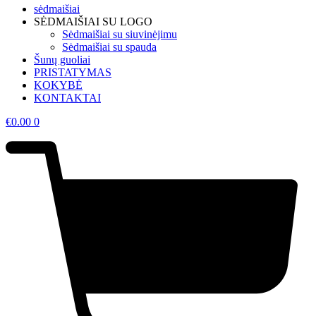
sėdmaišiai
SĖDMAIŠIAI SU LOGO
Sėdmaišiai su siuvinėjimu
Sėdmaišiai su spauda
Šunų guoliai
PRISTATYMAS
KOKYBĖ
KONTAKTAI
€
0.00
0