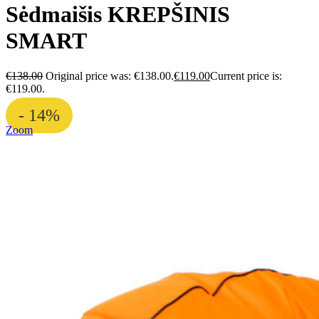
Sėdmaišis KREPŠINIS
SMART
€
138.00
Original price was: €138.00.
€
119.00
Current price is:
€119.00.
- 14%
Zoom