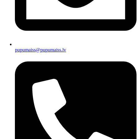
pupumaiss@pupumaiss.lv