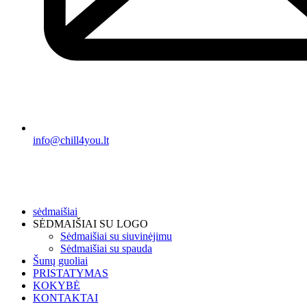
info@chill4you.lt
sėdmaišiai
SĖDMAIŠIAI SU LOGO
Sėdmaišiai su siuvinėjimu
Sėdmaišiai su spauda
Šunų guoliai
PRISTATYMAS
KOKYBĖ
KONTAKTAI