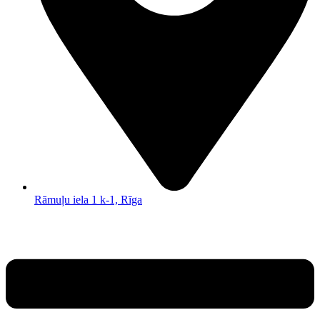
Rāmuļu iela 1 k-1, Rīga