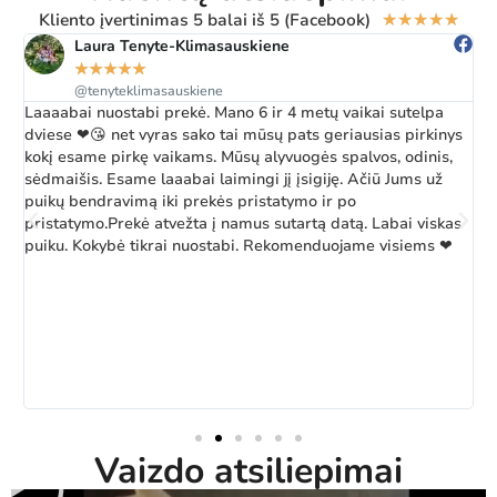
Kliento įvertinimas 5 balai iš 5 (Facebook)
★
★
★
★
★
Laura Tenyte-Klimasauskiene
★
★
★
★
★
@tenyteklimasauskiene
Laaaabai nuostabi prekė. Mano 6 ir 4 metų vaikai sutelpa
Ž
dviese ❤😘 net vyras sako tai mūsų pats geriausias pirkinys
a
kokį esame pirkę vaikams. Mūsų alyvuogės spalvos, odinis,
k
sėdmaišis. Esame laaabai laimingi jį įsigiję. Ačiū Jums už
b
puikų bendravimą iki prekės pristatymo ir po
pristatymo.Prekė atvežta į namus sutartą datą. Labai viskas
puiku. Kokybė tikrai nuostabi. Rekomenduojame visiems ❤
Vaizdo atsiliepimai