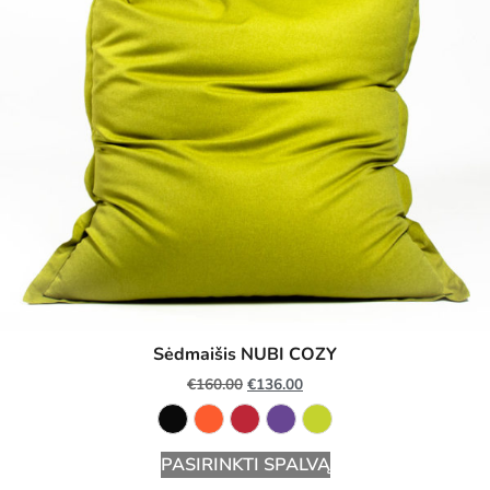
Sėdmaišis NUBI COZY
€
160.00
€
136.00
PASIRINKTI SPALVĄ