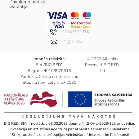
Privatumo politika
Garantija
+370 627 72 166
info@chill4you.lt
Įmonės rekvizitai
© 2022 All rights
SIA “BIG RED”
Reserved. BIG RED,
Reg. nr.: 40103575313
ltd
Address: Cerinu str. 3, Dreilini,
Stopinu nov., Latvia, LV-2130
BIG RED, SIA ir noslēdzis 03.03.2023 līgumu Nr.SKV-L-2023/123 ar Latvijas
Investīciju un attīstības aģentūru par atbalsta saņemšanu pasākuma
“Starptautiskās konkurētspējas veicināšana” ietvaros, ko līdzfinansē