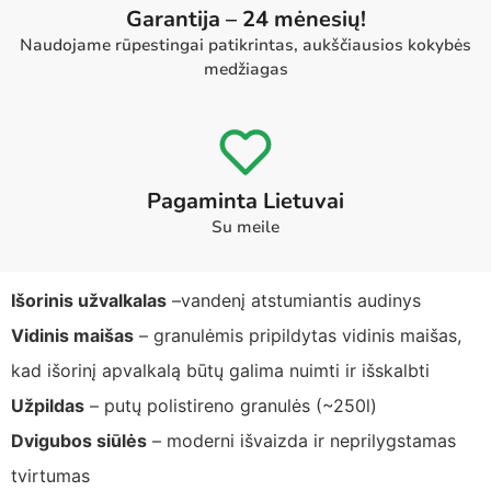
Garantija – 24 mėnesių!
Naudojame rūpestingai patikrintas, aukščiausios kokybės
medžiagas
Pagaminta Lietuvai
Su meile
Išorinis užvalkalas
–vandenį atstumiantis audinys
Vidinis maišas
– granulėmis pripildytas vidinis maišas,
kad išorinį apvalkalą būtų galima nuimti ir išskalbti
Užpildas
– putų polistireno granulės (~250l)
Dvigubos siūlės
– moderni išvaizda ir neprilygstamas
tvirtumas