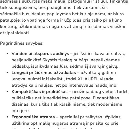
sėdmaišis sukurtas maksimaliai patogumui ir stiliui. Tinkantis
tiek suaugusiems, tiek paaugliams, tiek vaikams, šis
sėdmaišis bus idealus papildymas bet kurioje namų ar biuro
patalpoje. Jo ypatinga forma ir užpildas prisitaiko prie kūno
kontūrų, užtikrindamas nugaros atramą ir leisdamas visiškai
atsipalaiduoti.
Pagrindinės savybės:
Vandeniui atsparus audinys
– jei išsilies kava ar sultys,
nesijaudinkite! Skystis tiesiog nubėgs, nepalikdamas
pėdsakų, išlaikydamas Jūsų sėdmaišį švarų ir gaivų.
Lengvai prižiūrimas užvalkalas
– užvalkalą galima
lengvai nuimti ir išskalbti, todėl XL AUREL visada
atrodys kaip naujas, net po intensyvaus naudojimo.
Kompaktiškas ir praktiškas
– neužima daug vietos, todėl
puikiai tiks net ir nedidelėse patalpose. Elegantiškas
dizainas, kuris tiks tiek klasikiniame, tiek moderniame
interjere.
Ergonomiška atrama
– specialiai pritaikytas užpildas
užtikrina optimalią nugaros atramą ir prisitaiko prie