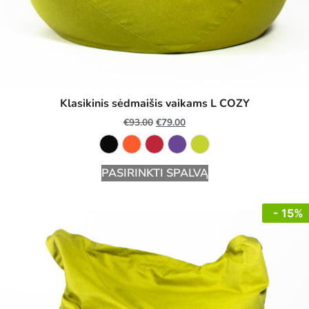
Klasikinis sėdmaišis vaikams L COZY
€
93.00
€
79.00
PASIRINKTI SPALVĄ
- 15%