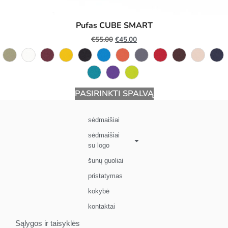
Pufas CUBE SMART
€
55.00
€
45.00
PASIRINKTI SPALVĄ
sėdmaišiai
sėdmaišiai
su logo
šunų guoliai
pristatymas
kokybė
kontaktai
Sąlygos ir taisyklės