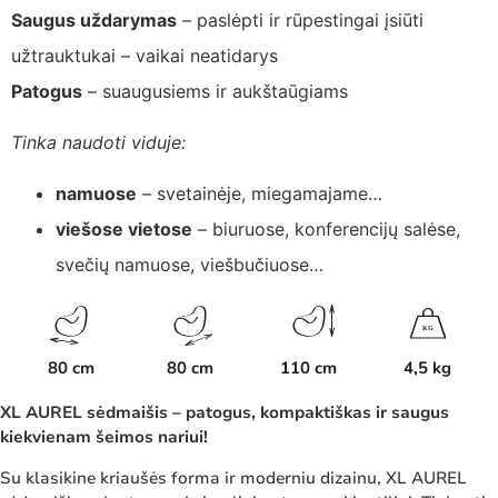
Saugus uždarymas
– paslėpti ir rūpestingai įsiūti
užtrauktukai – vaikai neatidarys
Patogus
– suaugusiems ir aukštaūgiams
Tinka naudoti viduje:
namuose
– svetainėje, miegamajame…
viešose vietose
– biuruose, konferencijų salėse,
svečių namuose, viešbučiuose…
K
G
80 cm
80 cm
110 cm
4,5 kg
XL AUREL sėdmaišis – patogus, kompaktiškas ir saugus
kiekvienam šeimos nariui!
Su klasikine kriaušės forma ir moderniu dizainu, XL AUREL