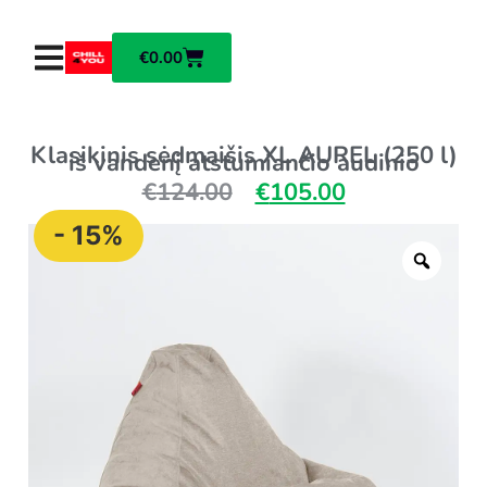
€
0.00
Klasikinis sėdmaišis XL AUREL (250 l)
iš vandenį atstumiančio audinio
€
124.00
€
105.00
- 15%