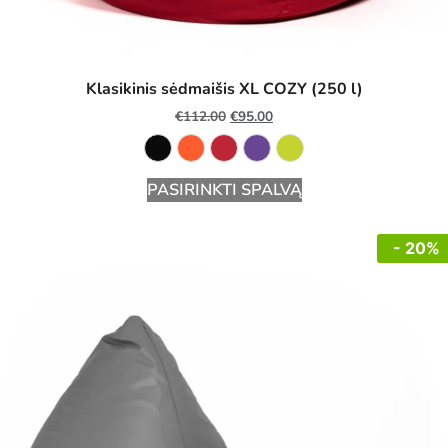
Klasikinis sėdmaišis XL COZY (250 l)
€
112.00
€
95.00
PASIRINKTI SPALVĄ
- 20%