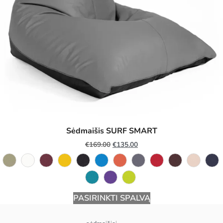
Sėdmaišis SURF SMART
€
169.00
€
135.00
PASIRINKTI SPALVĄ