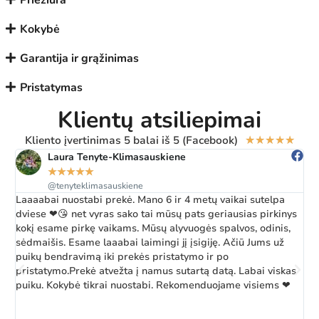
Priežiūra
Kokybė
Garantija ir grąžinimas
Pristatymas
Klientų atsiliepimai
Kliento įvertinimas 5 balai iš 5 (Facebook)
★
★
★
★
★
Laura Tenyte-Klimasauskiene
★
★
★
★
★
@tenyteklimasauskiene
Laaaabai nuostabi prekė. Mano 6 ir 4 metų vaikai sutelpa
Ž
dviese ❤😘 net vyras sako tai mūsų pats geriausias pirkinys
a
kokį esame pirkę vaikams. Mūsų alyvuogės spalvos, odinis,
k
sėdmaišis. Esame laaabai laimingi jį įsigiję. Ačiū Jums už
b
puikų bendravimą iki prekės pristatymo ir po
pristatymo.Prekė atvežta į namus sutartą datą. Labai viskas
puiku. Kokybė tikrai nuostabi. Rekomenduojame visiems ❤