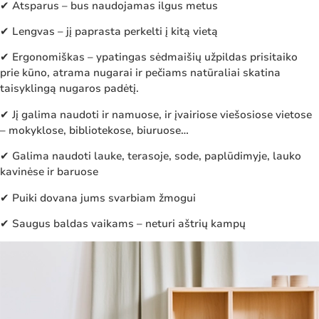
✔ Atsparus – bus naudojamas ilgus metus
✔ Lengvas – jį paprasta perkelti į kitą vietą
✔ Ergonomiškas – ypatingas sėdmaišių užpildas prisitaiko
prie kūno, atrama nugarai ir pečiams natūraliai skatina
taisyklingą nugaros padėtį.
✔ Jį galima naudoti ir namuose, ir įvairiose viešosiose vietose
– mokyklose, bibliotekose, biuruose…
✔ Galima naudoti lauke, terasoje, sode, paplūdimyje, lauko
kavinėse ir baruose
✔ Puiki dovana jums svarbiam žmogui
✔ Saugus baldas vaikams – neturi aštrių kampų