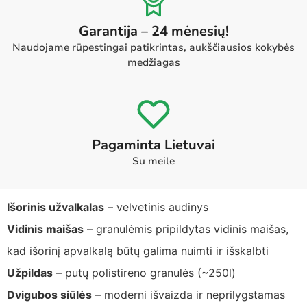
Garantija – 24 mėnesių!
Naudojame rūpestingai patikrintas, aukščiausios kokybės
medžiagas
Pagaminta Lietuvai
Su meile
Išorinis užvalkalas
– velvetinis audinys
Vidinis maišas
– granulėmis pripildytas vidinis maišas,
kad išorinį apvalkalą būtų galima nuimti ir išskalbti
Užpildas
– putų polistireno granulės (~250l)
Dvigubos siūlės
– moderni išvaizda ir neprilygstamas