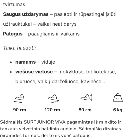
tvirtumas
Saugus uždarymas
– paslėpti ir rūpestingai įsiūti
užtrauktukai – vaikai neatidarys
Patogus
– paaugliams ir vaikams
Tinka naudoti:
namams
– viduje
viešose vietose
– mokyklose, bibliotekose,
biuruose, vaikų darželiuose, kavinėse…
K
G
90 cm
120 cm
80 cm
6 kg
Sėdmaišis SURF JUNIOR VIVA pagamintas iš minkšto ir
tankaus velvetinio baldinio audinio. Sėdmaišio dizainas –
piramidės formos, dėl to jis ypač patogus.