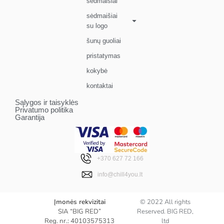
sėdmaišiai
sėdmaišiai
su logo
šunų guoliai
pristatymas
kokybė
kontaktai
Sąlygos ir taisyklės
Privatumo politika
Garantija
+370 627 72 166
info@chill4you.lt
Įmonės rekvizitai
© 2022 All rights
SIA “BIG RED”
Reserved. BIG RED,
Reg. nr.: 40103575313
ltd