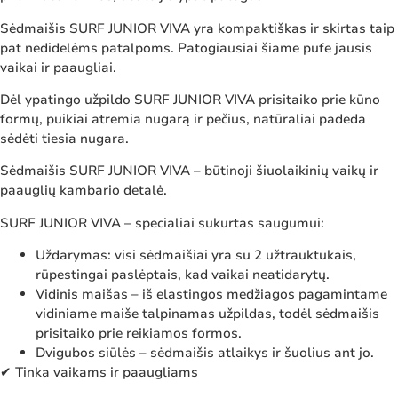
Sėdmaišis SURF JUNIOR VIVA yra kompaktiškas ir skirtas taip
pat nedidelėms patalpoms. Patogiausiai šiame pufe jausis
vaikai ir paaugliai.
Dėl ypatingo užpildo SURF JUNIOR VIVA prisitaiko prie kūno
formų, puikiai atremia nugarą ir pečius, natūraliai padeda
sėdėti tiesia nugara.
Sėdmaišis SURF JUNIOR VIVA – būtinoji šiuolaikinių vaikų ir
paauglių kambario detalė.
SURF JUNIOR VIVA – specialiai sukurtas saugumui:
Uždarymas: visi sėdmaišiai yra su 2 užtrauktukais,
rūpestingai paslėptais, kad vaikai neatidarytų.
Vidinis maišas – iš elastingos medžiagos pagamintame
vidiniame maiše talpinamas užpildas, todėl sėdmaišis
prisitaiko prie reikiamos formos.
Dvigubos siūlės – sėdmaišis atlaikys ir šuolius ant jo.
✔ Tinka vaikams ir paaugliams