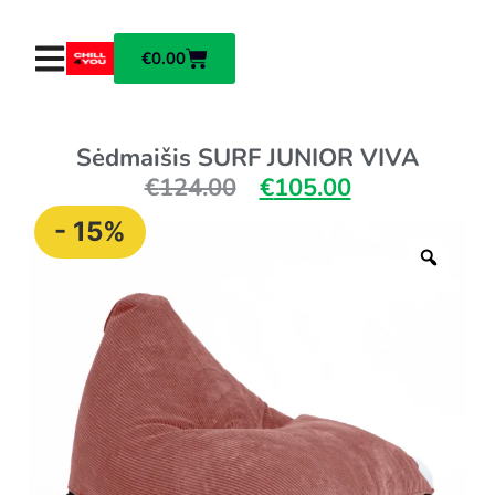
€
0.00
Sėdmaišis SURF JUNIOR VIVA
€
124.00
€
105.00
- 15%