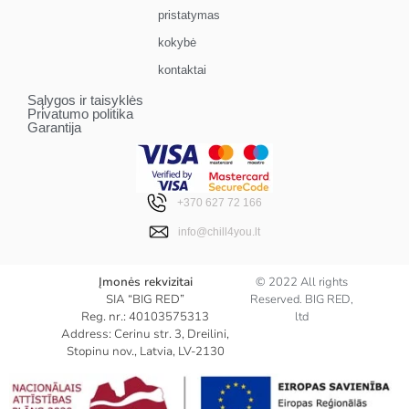
pristatymas
kokybė
kontaktai
Sąlygos ir taisyklės
Privatumo politika
Garantija
+370 627 72 166
info@chill4you.lt
Įmonės rekvizitai
© 2022 All rights
SIA “BIG RED”
Reserved. BIG RED,
Reg. nr.: 40103575313
ltd
Address: Cerinu str. 3, Dreilini,
Stopinu nov., Latvia, LV-2130