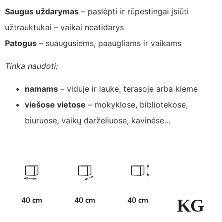
Saugus uždarymas
– paslėpti ir rūpestingai įsiūti
užtrauktukai – vaikai neatidarys
Patogus
– suaugusiems, paaugliams ir vaikams
Tinka naudoti:
namams
– viduje ir lauke, terasoje arba kieme
viešose vietose
– mokyklose, bibliotekose,
biuruose, vaikų darželiuose, kavinėse…
40 cm
40 cm
40 cm
K
G