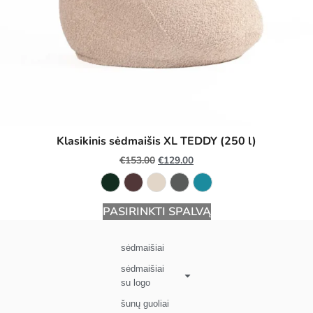
Klasikinis sėdmaišis XL TEDDY (250 l)
€
153.00
€
129.00
PASIRINKTI SPALVĄ
sėdmaišiai
sėdmaišiai
su logo
šunų guoliai