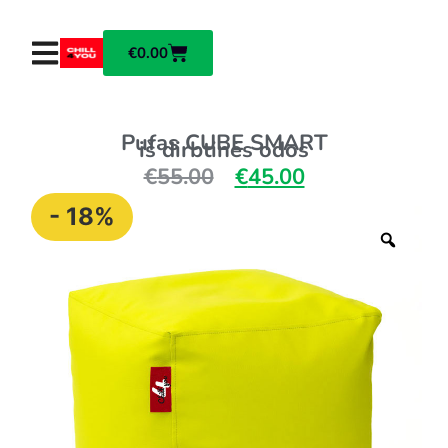
€
0.00
Pufas CUBE SMART
iš dirbtinės odos
€
55.00
€
45.00
- 18%