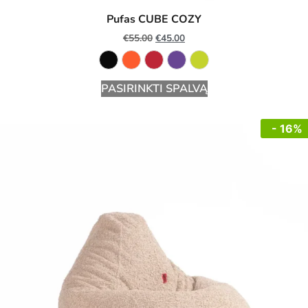
Pufas CUBE COZY
€
55.00
€
45.00
PASIRINKTI SPALVĄ
- 16%