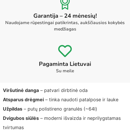
Garantija – 24 mėnesių!
Naudojame rūpestingai patikrintas, aukščiausios kokybės
medžiagas
Pagaminta Lietuvai
Su meile
Viršutinė danga
– patvari dirbtinė oda
Atsparus drėgmei
– tinka naudoti patalpose ir lauke
Užpildas
– putų polistireno granulės (~64l)
Dvigubos siūlės
– moderni išvaizda ir neprilygstamas
tvirtumas