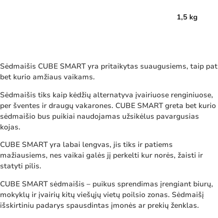
1,5 kg
Sėdmaišis CUBE SMART yra pritaikytas suaugusiems, taip pat
bet kurio amžiaus vaikams.
Sėdmaišis tiks kaip kėdžių alternatyva įvairiuose renginiuose,
per šventes ir draugų vakarones. CUBE SMART greta bet kurio
sėdmaišio bus puikiai naudojamas užsikėlus pavargusias
kojas.
CUBE SMART yra labai lengvas, jis tiks ir patiems
mažiausiems, nes vaikai galės jį perkelti kur norės, žaisti ir
statyti pilis.
CUBE SMART sėdmaišis – puikus sprendimas įrengiant biurų,
mokyklų ir įvairių kitų viešųjų vietų poilsio zonas. Sėdmaišį
išskirtiniu padarys spausdintas įmonės ar prekių ženklas.