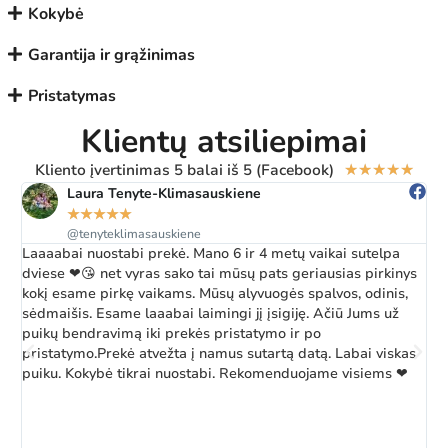
Kokybė
Garantija ir grąžinimas
Pristatymas
Klientų atsiliepimai
Kliento įvertinimas 5 balai iš 5 (Facebook)
★
★
★
★
★
Laura Tenyte-Klimasauskiene
★
★
★
★
★
@tenyteklimasauskiene
Laaaabai nuostabi prekė. Mano 6 ir 4 metų vaikai sutelpa
Ž
dviese ❤😘 net vyras sako tai mūsų pats geriausias pirkinys
a
kokį esame pirkę vaikams. Mūsų alyvuogės spalvos, odinis,
k
sėdmaišis. Esame laaabai laimingi jį įsigiję. Ačiū Jums už
b
puikų bendravimą iki prekės pristatymo ir po
pristatymo.Prekė atvežta į namus sutartą datą. Labai viskas
puiku. Kokybė tikrai nuostabi. Rekomenduojame visiems ❤