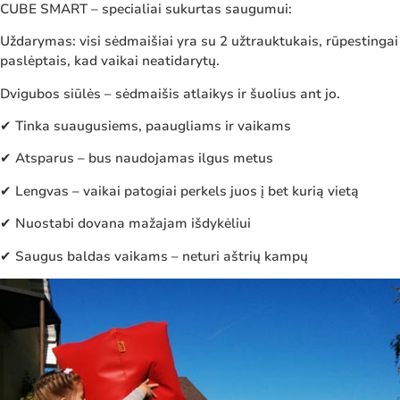
CUBE SMART – specialiai sukurtas saugumui:
Uždarymas: visi sėdmaišiai yra su 2 užtrauktukais, rūpestingai
paslėptais, kad vaikai neatidarytų.
Dvigubos siūlės – sėdmaišis atlaikys ir šuolius ant jo.
✔ Tinka suaugusiems, paaugliams ir vaikams
✔ Atsparus – bus naudojamas ilgus metus
✔ Lengvas – vaikai patogiai perkels juos į bet kurią vietą
✔ Nuostabi dovana mažajam išdykėliui
✔ Saugus baldas vaikams – neturi aštrių kampų