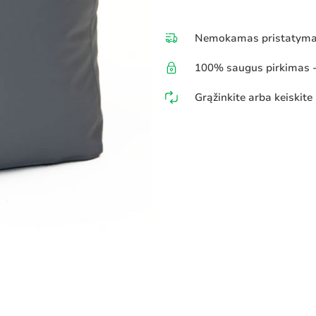
Nemokamas pristatymas
100% saugus pirkimas - 
Grąžinkite arba keiskite