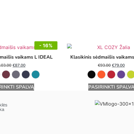
- 16%
dmaišis vaikams L IDEAL
Klasikinis sėdmaišis vaikam
103.00
€
87.00
€
93.00
€
79.00
RINKTI SPALVĄ
PASIRINKTI SPALV
klės
ika