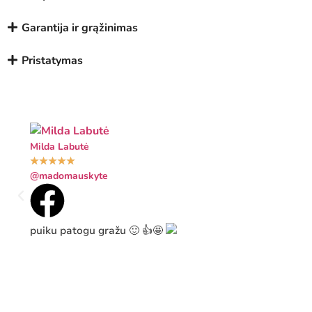
Garantija ir grąžinimas
Pristatymas
Milda Labutė
★
★
★
★
★
@madomauskyte
puiku patogu gražu 🙂 👍🤩