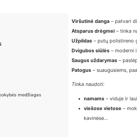
Viršutinė danga
– patvari d
Atsparus drėgmei
– tinka n
Užpildas
– putų polistireno 
s
Dvigubos siūlės
– moderni i
Saugus uždarymas
– paslėpt
Patogus
– suaugusiems, paa
Tinka naudoti:
 kokybės medžiagas
namams
– viduje ir la
viešose vietose
– moky
kavinėse…