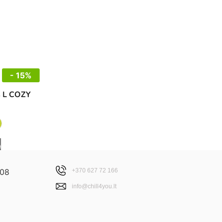
- 15%
s L COZY
Ą
+370 627 72 166
info@chill4you.lt