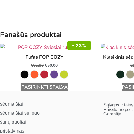
Panašūs produktai
- 23%
Pufas POP COZY
Klasikinis sė
€
65.00
€
50.00
€
PASIRINKTI SPALVĄ
PASI
sėdmaišiai
Sąlygos ir taisy
Privatumo polit
sėdmaišiai su logo
Garantija
šunų guoliai
pristatymas