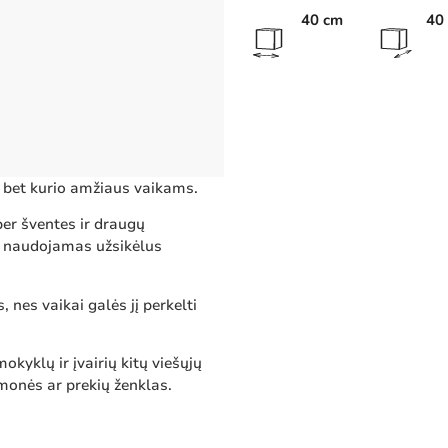
40 cm
40
 bet kurio amžiaus vaikams.
per šventes ir draugų
i naudojamas užsikėlus
nes vaikai galės jį perkelti
yklų ir įvairių kitų viešųjų
įmonės ar prekių ženklas.