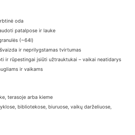
irbtinė oda
audoti patalpose ir lauke
granulės (~64l)
švaizda ir neprilygstamas tvirtumas
i ir rūpestingai įsiūti užtrauktukai – vaikai neatidarys
ugliams ir vaikams
uke, terasoje arba kieme
klose, bibliotekose, biuruose, vaikų darželiuose,