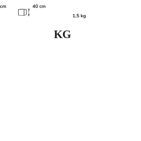
 cm
40 cm
1,5 kg
K
G