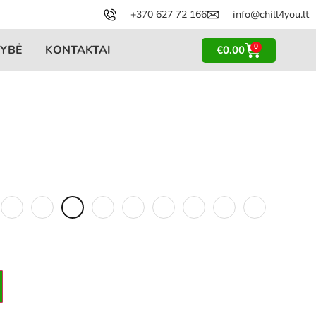
+370 627 72 166
info@chill4you.lt
0
YBĖ
KONTAKTAI
€
0.00