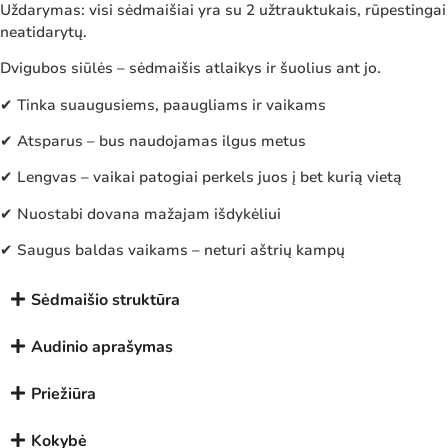
Uždarymas: visi sėdmaišiai yra su 2 užtrauktukais, rūpestingai
neatidarytų.
Dvigubos siūlės – sėdmaišis atlaikys ir šuolius ant jo.
✔ Tinka suaugusiems, paaugliams ir vaikams
✔ Atsparus – bus naudojamas ilgus metus
✔ Lengvas – vaikai patogiai perkels juos į bet kurią vietą
✔ Nuostabi dovana mažajam išdykėliui
✔ Saugus baldas vaikams – neturi aštrių kampų
Sėdmaišio struktūra
Audinio aprašymas
Priežiūra
Kokybė