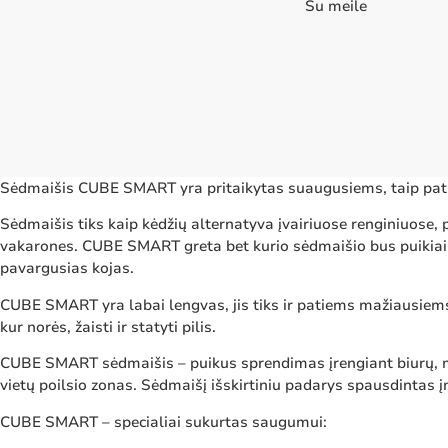
Su meile
Sėdmaišis CUBE SMART yra pritaikytas suaugusiems, taip pat
Sėdmaišis tiks kaip kėdžių alternatyva įvairiuose renginiuose, 
vakarones. CUBE SMART greta bet kurio sėdmaišio bus puikia
pavargusias kojas.
CUBE SMART yra labai lengvas, jis tiks ir patiems mažiausiems, 
kur norės, žaisti ir statyti pilis.
CUBE SMART sėdmaišis – puikus sprendimas įrengiant biurų, mok
vietų poilsio zonas. Sėdmaišį išskirtiniu padarys spausdintas 
CUBE SMART – specialiai sukurtas saugumui: