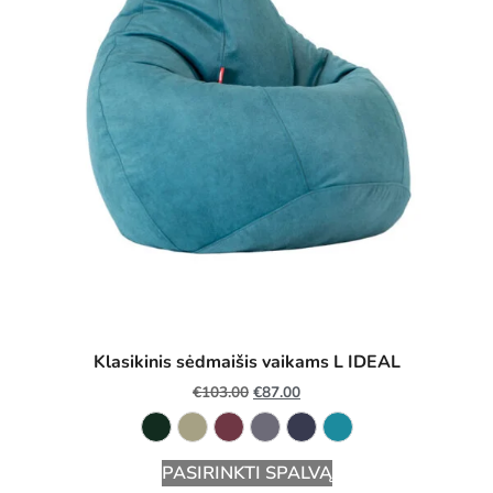
Klasikinis sėdmaišis vaikams L IDEAL
€
103.00
€
87.00
PASIRINKTI SPALVĄ