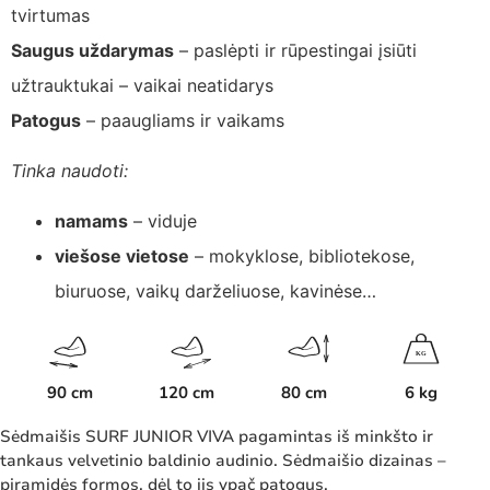
tvirtumas
Saugus uždarymas
– paslėpti ir rūpestingai įsiūti
užtrauktukai – vaikai neatidarys
Patogus
– paaugliams ir vaikams
Tinka naudoti:
namams
– viduje
viešose vietose
– mokyklose, bibliotekose,
biuruose, vaikų darželiuose, kavinėse…
K
G
90 cm
120 cm
80 cm
6 kg
Sėdmaišis SURF JUNIOR VIVA pagamintas iš minkšto ir
tankaus velvetinio baldinio audinio. Sėdmaišio dizainas –
piramidės formos, dėl to jis ypač patogus.