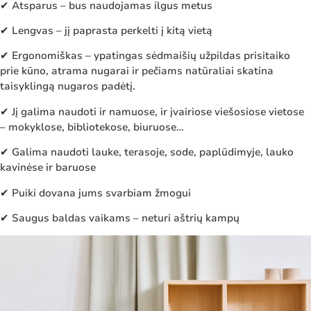
✔ Atsparus – bus naudojamas ilgus metus
✔ Lengvas – jį paprasta perkelti į kitą vietą
✔ Ergonomiškas – ypatingas sėdmaišių užpildas prisitaiko
prie kūno, atrama nugarai ir pečiams natūraliai skatina
taisyklingą nugaros padėtį.
✔ Jį galima naudoti ir namuose, ir įvairiose viešosiose vietose
– mokyklose, bibliotekose, biuruose…
✔ Galima naudoti lauke, terasoje, sode, paplūdimyje, lauko
kavinėse ir baruose
✔ Puiki dovana jums svarbiam žmogui
✔ Saugus baldas vaikams – neturi aštrių kampų