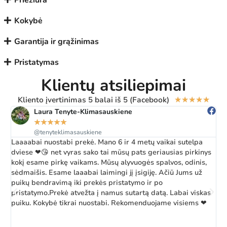
Priežiūra
Kokybė
Garantija ir grąžinimas
Pristatymas
Klientų atsiliepimai
Kliento įvertinimas 5 balai iš 5 (Facebook)
★
★
★
★
★
Laura Tenyte-Klimasauskiene
★
★
★
★
★
@tenyteklimasauskiene
Laaaabai nuostabi prekė. Mano 6 ir 4 metų vaikai sutelpa
Ž
dviese ❤😘 net vyras sako tai mūsų pats geriausias pirkinys
a
kokį esame pirkę vaikams. Mūsų alyvuogės spalvos, odinis,
k
sėdmaišis. Esame laaabai laimingi jį įsigiję. Ačiū Jums už
b
puikų bendravimą iki prekės pristatymo ir po
pristatymo.Prekė atvežta į namus sutartą datą. Labai viskas
puiku. Kokybė tikrai nuostabi. Rekomenduojame visiems ❤