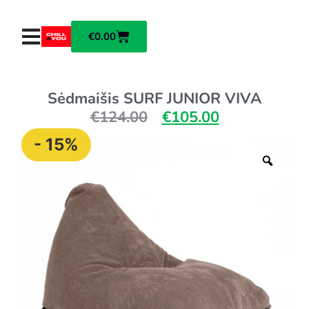
€
0.00
Sėdmaišis SURF JUNIOR VIVA
€
124.00
€
105.00
- 15%