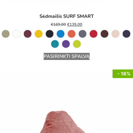
Sėdmaišis SURF SMART
€
169.00
€
135.00
PASIRINKTI SPALVĄ
- 16%