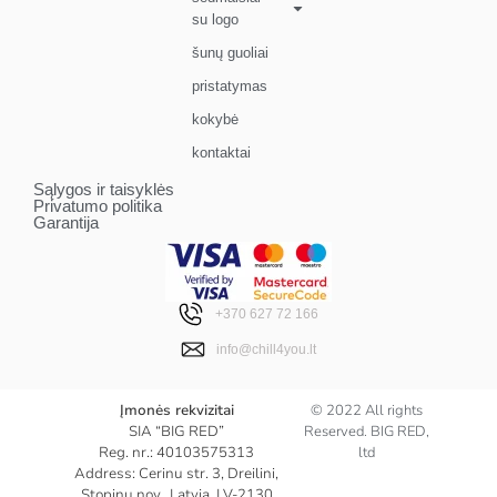
su logo
šunų guoliai
pristatymas
kokybė
kontaktai
Sąlygos ir taisyklės
Privatumo politika
Garantija
+370 627 72 166
info@chill4you.lt
Įmonės rekvizitai
© 2022 All rights
SIA “BIG RED”
Reserved. BIG RED,
Reg. nr.: 40103575313
ltd
Address: Cerinu str. 3, Dreilini,
Stopinu nov., Latvia, LV-2130