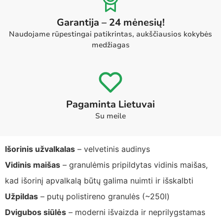
Garantija – 24 mėnesių!
Naudojame rūpestingai patikrintas, aukščiausios kokybės
medžiagas
Pagaminta Lietuvai
Su meile
Išorinis užvalkalas
– velvetinis audinys
Vidinis maišas
– granulėmis pripildytas vidinis maišas,
kad išorinį apvalkalą būtų galima nuimti ir išskalbti
Užpildas
– putų polistireno granulės (~250l)
Dvigubos siūlės
– moderni išvaizda ir neprilygstamas