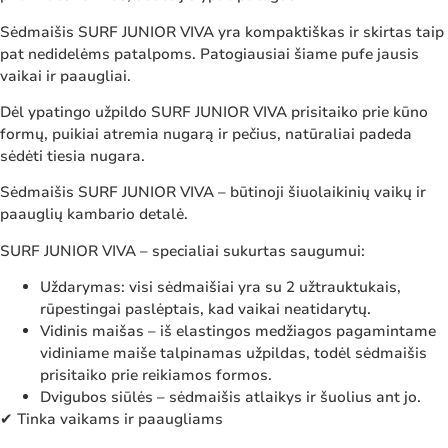
Sėdmaišis SURF JUNIOR VIVA yra kompaktiškas ir skirtas taip
pat nedidelėms patalpoms. Patogiausiai šiame pufe jausis
vaikai ir paaugliai.
Dėl ypatingo užpildo SURF JUNIOR VIVA prisitaiko prie kūno
formų, puikiai atremia nugarą ir pečius, natūraliai padeda
sėdėti tiesia nugara.
Sėdmaišis SURF JUNIOR VIVA – būtinoji šiuolaikinių vaikų ir
paauglių kambario detalė.
SURF JUNIOR VIVA – specialiai sukurtas saugumui:
Uždarymas: visi sėdmaišiai yra su 2 užtrauktukais,
rūpestingai paslėptais, kad vaikai neatidarytų.
Vidinis maišas – iš elastingos medžiagos pagamintame
vidiniame maiše talpinamas užpildas, todėl sėdmaišis
prisitaiko prie reikiamos formos.
Dvigubos siūlės – sėdmaišis atlaikys ir šuolius ant jo.
✔ Tinka vaikams ir paaugliams