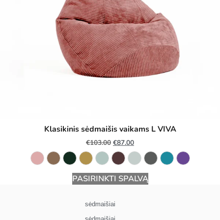
Klasikinis sėdmaišis vaikams L VIVA
€
103.00
€
87.00
PASIRINKTI SPALVĄ
sėdmaišiai
sėdmaišiai