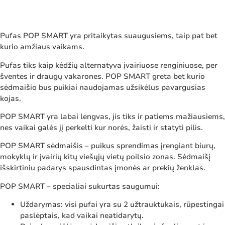
Pufas POP SMART yra pritaikytas suaugusiems, taip pat bet
kurio amžiaus vaikams.
Pufas tiks kaip kėdžių alternatyva įvairiuose renginiuose, per
šventes ir draugų vakarones. POP SMART greta bet kurio
sėdmaišio bus puikiai naudojamas užsikėlus pavargusias
kojas.
POP SMART yra labai lengvas, jis tiks ir patiems mažiausiems,
nes vaikai galės jį perkelti kur norės, žaisti ir statyti pilis.
POP SMART sėdmaišis – puikus sprendimas įrengiant biurų,
mokyklų ir įvairių kitų viešųjų vietų poilsio zonas. Sėdmaišį
išskirtiniu padarys spausdintas įmonės ar prekių ženklas.
POP SMART – specialiai sukurtas saugumui:
Uždarymas: visi pufai yra su 2 užtrauktukais, rūpestingai
paslėptais, kad vaikai neatidarytų.