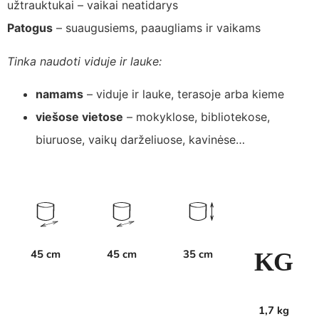
užtrauktukai – vaikai neatidarys
Patogus
– suaugusiems, paaugliams ir vaikams
Tinka naudoti viduje ir lauke:
namams
– viduje ir lauke, terasoje arba kieme
viešose vietose
– mokyklose, bibliotekose,
biuruose, vaikų darželiuose, kavinėse…
45 cm
45 cm
35 cm
K
G
1,7 kg