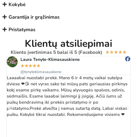
Kokybė
Garantija ir grąžinimas
Pristatymas
Klientų atsiliepimai
Kliento įvertinimas 5 balai iš 5 (Facebook)
★
★
★
★
★
Laura Tenyte-Klimasauskiene
★
★
★
★
★
@tenyteklimasauskiene
Laaaabai nuostabi prekė. Mano 6 ir 4 metų vaikai sutelpa
Ž
dviese ❤😘 net vyras sako tai mūsų pats geriausias pirkinys
a
kokį esame pirkę vaikams. Mūsų alyvuogės spalvos, odinis,
k
sėdmaišis. Esame laaabai laimingi jį įsigiję. Ačiū Jums už
b
puikų bendravimą iki prekės pristatymo ir po
pristatymo.Prekė atvežta į namus sutartą datą. Labai viskas
puiku. Kokybė tikrai nuostabi. Rekomenduojame visiems ❤