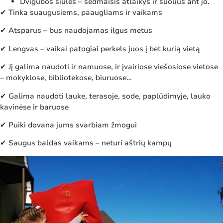
Dvigubos siūlės – sėdmaišis atlaikys ir šuolius ant jo.
✔ Tinka suaugusiems, paaugliams ir vaikams
✔ Atsparus – bus naudojamas ilgus metus
✔ Lengvas – vaikai patogiai perkels juos į bet kurią vietą
✔ Jį galima naudoti ir namuose, ir įvairiose viešosiose vietose
– mokyklose, bibliotekose, biuruose…
✔ Galima naudoti lauke, terasoje, sode, paplūdimyje, lauko
kavinėse ir baruose
✔ Puiki dovana jums svarbiam žmogui
✔ Saugus baldas vaikams – neturi aštrių kampų