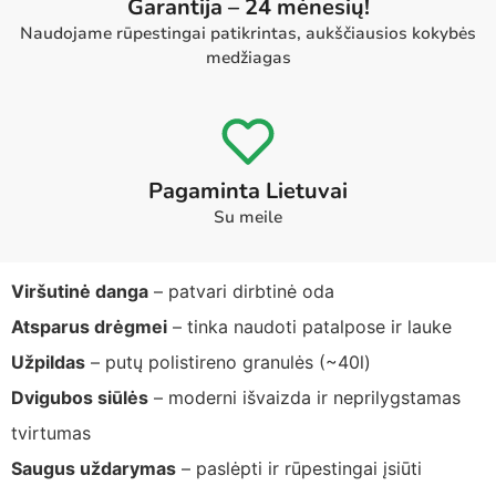
Garantija – 24 mėnesių!
Naudojame rūpestingai patikrintas, aukščiausios kokybės
medžiagas
Pagaminta Lietuvai
Su meile
Viršutinė danga
– patvari dirbtinė oda
Atsparus drėgmei
– tinka naudoti patalpose ir lauke
Užpildas
– putų polistireno granulės (~40l)
Dvigubos siūlės
– moderni išvaizda ir neprilygstamas
tvirtumas
Saugus uždarymas
– paslėpti ir rūpestingai įsiūti