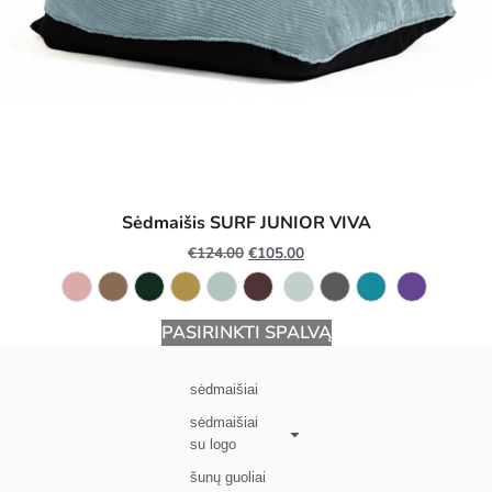
Sėdmaišis SURF JUNIOR VIVA
€
124.00
€
105.00
PASIRINKTI SPALVĄ
sėdmaišiai
sėdmaišiai
su logo
šunų guoliai