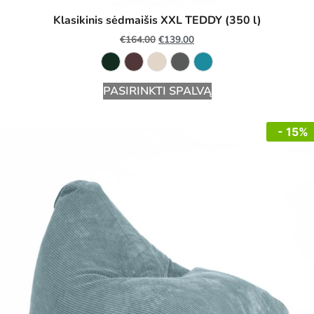
Klasikinis sėdmaišis XXL TEDDY (350 l)
€
164.00
€
139.00
PASIRINKTI SPALVĄ
- 15%