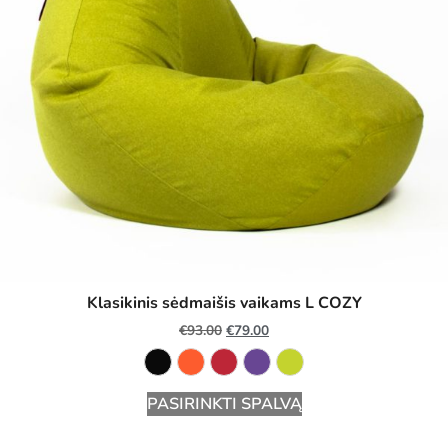
Klasikinis sėdmaišis vaikams L COZY
€
93.00
€
79.00
PASIRINKTI SPALVĄ