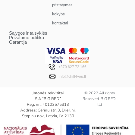
pristatymas
kokybė
kontaktai
Sąlygos ir taisyklės
Privatumo politika
Garantija
+370 627 72 166
info@chill4you.lt
Įmonės rekvizitai
© 2022 All rights
SIA “BIG RED”
Reserved. BIG RED,
Reg. nr.: 40103575313
ltd
Address: Cerinu str. 3, Dreilini,
Stopinu nov., Latvia, LV-2130