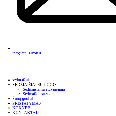
info@chill4you.lt
sėdmaišiai
SĖDMAIŠIAI SU LOGO
Sėdmaišiai su siuvinėjimu
Sėdmaišiai su spauda
Šunų guoliai
PRISTATYMAS
KOKYBĖ
KONTAKTAI