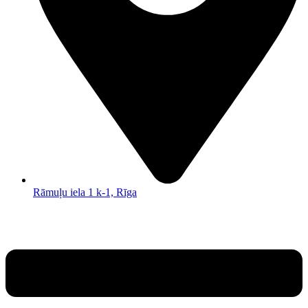
Rāmuļu iela 1 k-1, Rīga