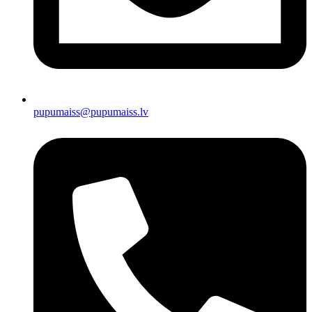
pupumaiss@pupumaiss.lv