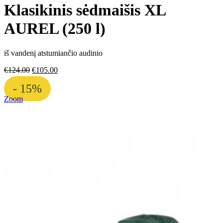
Klasikinis sėdmaišis XL
AUREL (250 l)
iš vandenį atstumiančio audinio
€
124.00
€
105.00
- 15%
Zoom