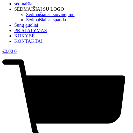
sėdmaišiai
SĖDMAIŠIAI SU LOGO
Sėdmaišiai su siuvinėjimu
Sėdmaišiai su spauda
Šunų guoliai
PRISTATYMAS
KOKYBĖ
KONTAKTAI
€
0.00
0