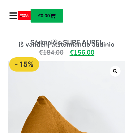
€
0.00
Sėdmaišis SURF AUREL
iš vandenį atstumiančio audinio
€
184.00
€
156.00
- 15%