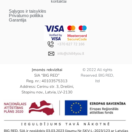
kontaktai
Sąlygos ir taisyklės
Privatumo politika
Garantija
+370 627 72 166
info@chill4you.lt
Įmonės rekvizitai
© 2022 All rights
SIA “BIG RED”
Reserved. BIG RED,
Reg. nr.: 40103575313
ltd
Address: Cerinu str. 3, Dreilini,
Stopinu nov., Latvia, LV-2130
BIG RED, SIA ir noslēdzis 03.03.2023 līgumu Nr.SKV-L-2023/123 ar Latvijas