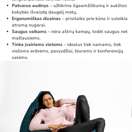
Patvarus audinys
– užtikrina ilgaamžiškumą ir aukštos
kokybės išvaizdą daugelį metų.
Ergonomiškas dizainas
– prisitaiko prie kūno ir suteikia
atramą nugarai.
Saugus vaikams
– nėra aštrių kampų, todėl saugus net
mažiausiems.
Tinka įvairioms vietoms
– idealus tiek namams, tiek
viešoms erdvėms, pavyzdžiui, biurams ir konferencijų
salėms.