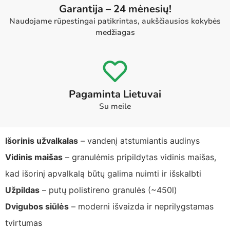
Garantija – 24 mėnesių!
Naudojame rūpestingai patikrintas, aukščiausios kokybės
medžiagas
Pagaminta Lietuvai
Su meile
Išorinis užvalkalas
– vandenį atstumiantis audinys
Vidinis maišas
– granulėmis pripildytas vidinis maišas,
kad išorinį apvalkalą būtų galima nuimti ir išskalbti
Užpildas
– putų polistireno granulės (~450l)
Dvigubos siūlės
– moderni išvaizda ir neprilygstamas
tvirtumas