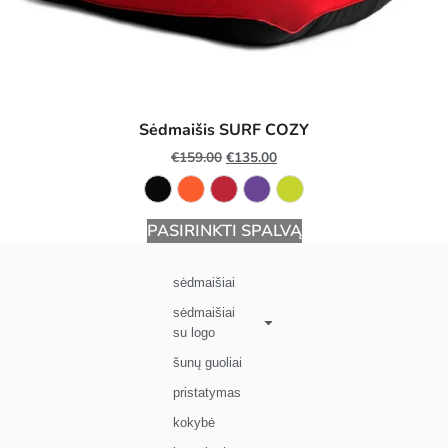
Sėdmaišis SURF COZY
€
159.00
€
135.00
PASIRINKTI SPALVĄ
sėdmaišiai
sėdmaišiai
su logo
šunų guoliai
pristatymas
kokybė