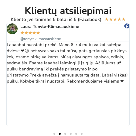
Klientų atsiliepimai
Kliento įvertinimas 5 balai iš 5 (Facebook)
★
★
★
★
★
Laura Tenyte-Klimasauskiene
★
★
★
★
★
@tenyteklimasauskiene
Laaaabai nuostabi prekė. Mano 6 ir 4 metų vaikai sutelpa
Ž
dviese ❤😘 net vyras sako tai mūsų pats geriausias pirkinys
a
kokį esame pirkę vaikams. Mūsų alyvuogės spalvos, odinis,
k
sėdmaišis. Esame laaabai laimingi jį įsigiję. Ačiū Jums už
b
puikų bendravimą iki prekės pristatymo ir po
pristatymo.Prekė atvežta į namus sutartą datą. Labai viskas
puiku. Kokybė tikrai nuostabi. Rekomenduojame visiems ❤