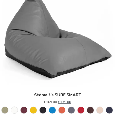
Sėdmaišis SURF SMART
€
169.00
€
135.00