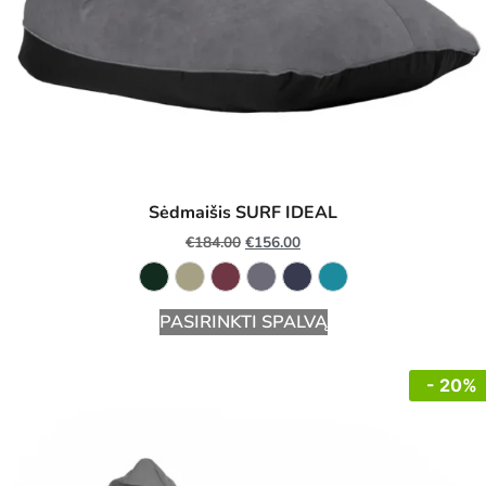
Sėdmaišis SURF IDEAL
€
184.00
€
156.00
PASIRINKTI SPALVĄ
- 20%