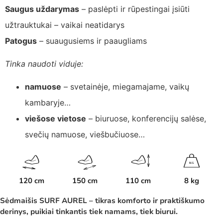
Saugus uždarymas
– paslėpti ir rūpestingai įsiūti
užtrauktukai – vaikai neatidarys
Patogus
– suaugusiems ir paaugliams
Tinka naudoti viduje:
namuose
– svetainėje, miegamajame, vaikų
kambaryje…
viešose vietose
– biuruose, konferencijų salėse,
svečių namuose, viešbučiuose…
K
G
120 cm
150 cm
110 cm
8 kg
Sėdmaišis SURF AUREL – tikras komforto ir praktiškumo
derinys, puikiai tinkantis tiek namams, tiek biurui.