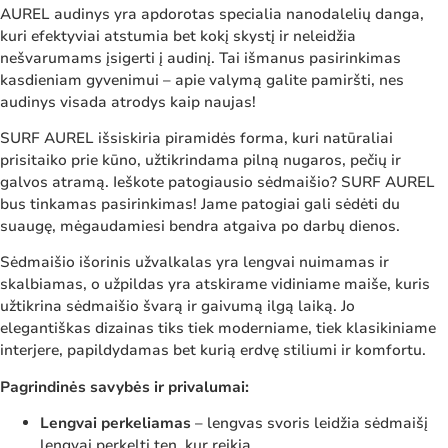
AUREL audinys yra apdorotas specialia nanodalelių danga,
kuri efektyviai atstumia bet kokį skystį ir neleidžia
nešvarumams įsigerti į audinį. Tai išmanus pasirinkimas
kasdieniam gyvenimui – apie valymą galite pamiršti, nes
audinys visada atrodys kaip naujas!
SURF AUREL išsiskiria piramidės forma, kuri natūraliai
prisitaiko prie kūno, užtikrindama pilną nugaros, pečių ir
galvos atramą. Ieškote patogiausio sėdmaišio? SURF AUREL
bus tinkamas pasirinkimas! Jame patogiai gali sėdėti du
suaugę, mėgaudamiesi bendra atgaiva po darbų dienos.
Sėdmaišio išorinis užvalkalas yra lengvai nuimamas ir
skalbiamas, o užpildas yra atskirame vidiniame maiše, kuris
užtikrina sėdmaišio švarą ir gaivumą ilgą laiką. Jo
elegantiškas dizainas tiks tiek moderniame, tiek klasikiniame
interjere, papildydamas bet kurią erdvę stiliumi ir komfortu.
Pagrindinės savybės ir privalumai:
Lengvai perkeliamas
– lengvas svoris leidžia sėdmaišį
lengvai perkelti ten, kur reikia.