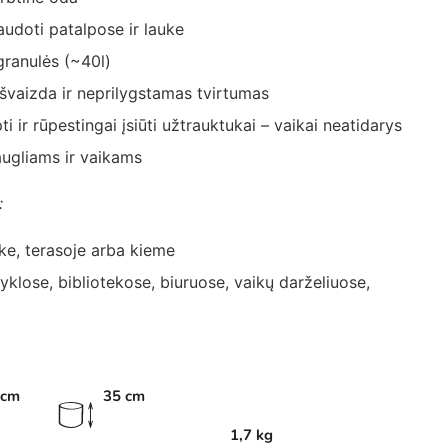
audoti patalpose ir lauke
granulės (~40l)
švaizda ir neprilygstamas tvirtumas
i ir rūpestingai įsiūti užtrauktukai – vaikai neatidarys
ugliams ir vaikams
:
uke, terasoje arba kieme
klose, bibliotekose, biuruose, vaikų darželiuose,
 cm
35 cm
1,7 kg