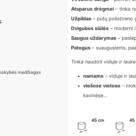
Atsparus drėgmei
– tinka n
Užpildas
– putų polistireno 
s
Dvigubos siūlės
– moderni i
Saugus uždarymas
– paslėpt
Patogus
– suaugusiems, paa
Tinka naudoti viduje ir lauke
 kokybės medžiagas
namams
– viduje ir la
viešose vietose
– moky
kavinėse…
45 cm
45