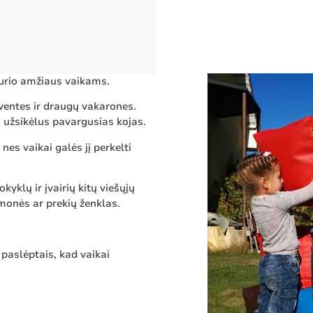
urio amžiaus vaikams.
šventes ir draugų vakarones.
užsikėlus pavargusias kojas.
es vaikai galės jį perkelti
klų ir įvairių kitų viešųjų
įmonės ar prekių ženklas.
 paslėptais, kad vaikai