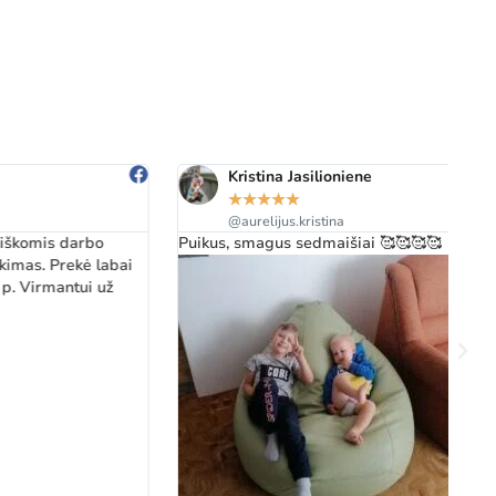
Kristina Jasilioniene
★
★
★
★
★
@aurelijus.kristina
Puikus, smagus sedmaišiai 🥰🥰🥰🥰
Gr