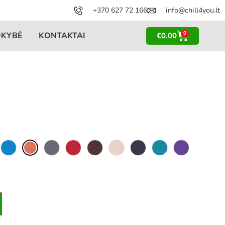
+370 627 72 166
info@chill4you.lt
0
OKYBĖ
KONTAKTAI
€
0.00