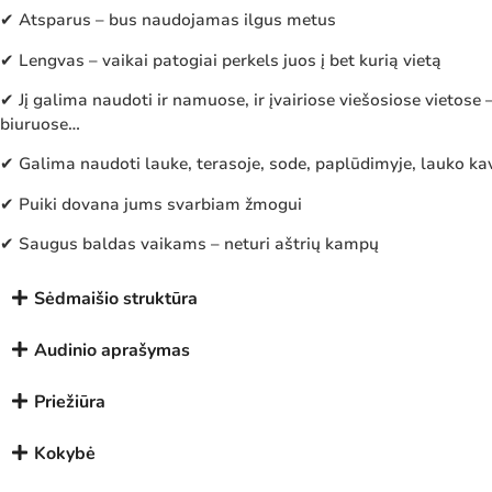
✔ Atsparus – bus naudojamas ilgus metus
✔ Lengvas – vaikai patogiai perkels juos į bet kurią vietą
✔ Jį galima naudoti ir namuose, ir įvairiose viešosiose vietose 
biuruose…
✔ Galima naudoti lauke, terasoje, sode, paplūdimyje, lauko ka
✔ Puiki dovana jums svarbiam žmogui
✔ Saugus baldas vaikams – neturi aštrių kampų
Sėdmaišio struktūra
Audinio aprašymas
Priežiūra
Kokybė