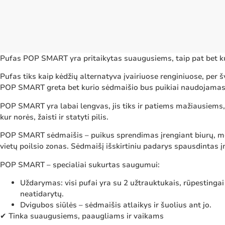
Pufas POP SMART yra pritaikytas suaugusiems, taip pat bet k
Pufas tiks kaip kėdžių alternatyva įvairiuose renginiuose, per 
POP SMART greta bet kurio sėdmaišio bus puikiai naudojamas 
POP SMART yra labai lengvas, jis tiks ir patiems mažiausiems, n
kur norės, žaisti ir statyti pilis.
POP SMART sėdmaišis – puikus sprendimas įrengiant biurų, moky
vietų poilsio zonas. Sėdmaišį išskirtiniu padarys spausdintas 
POP SMART – specialiai sukurtas saugumui:
Uždarymas: visi pufai yra su 2 užtrauktukais, rūpestingai
neatidarytų.
Dvigubos siūlės – sėdmaišis atlaikys ir šuolius ant jo.
✔ Tinka suaugusiems, paaugliams ir vaikams