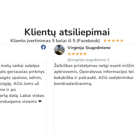
Klientų atsiliepimai
Kliento įvertinimas 5 balai iš 5 (Facebook)
★
★
★
★
★
Virginija Siugzdiniene
★
★
★
★
★
@virginija.siugzdiniene.3
Žaibiškas pristatymas netgi esant milžiniškomis darbo
apkrovomis, Operatyvus informacijos teikimas. Prekė labai
kokybiška ir patraukli. Ačiū vadybininkui p. Virmantui už
bendradarbiavimą.