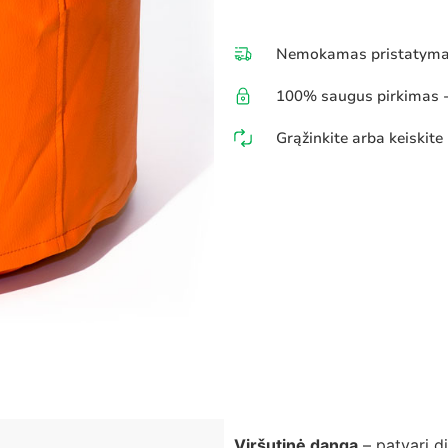
Nemokamas pristatymas
100% saugus pirkimas - 
Grąžinkite arba keiskite
Viršutinė danga
– patvari d