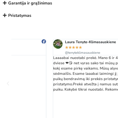
Garantija ir grąžinimas
Pristatymas
Laura Tenyte-Klimasauskiene
★
★
★
★
★
@tenyteklimasauskiene
Laaaabai nuostabi prekė. Mano 6 ir 4 metų vaikai sutelpa
dviese ❤😘 net vyras sako tai mūsų pats geriausias pirkinys
kokį esame pirkę vaikams. Mūsų alyvuogės spalvos, odinis,
sėdmaišis. Esame laaabai laimingi jį įsigiję. Ačiū Jums už
puikų bendravimą iki prekės pristatymo ir po
pristatymo.Prekė atvežta į namus sutartą datą. Labai viskas
puiku. Kokybė tikrai nuostabi. Rekomenduojame visiems ❤