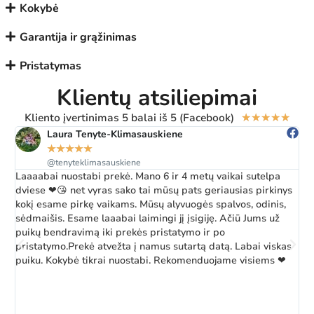
Kokybė
Garantija ir grąžinimas
Pristatymas
Klientų atsiliepimai
Kliento įvertinimas 5 balai iš 5 (Facebook)
★
★
★
★
★
Laura Tenyte-Klimasauskiene
★
★
★
★
★
@tenyteklimasauskiene
Laaaabai nuostabi prekė. Mano 6 ir 4 metų vaikai sutelpa
Ž
dviese ❤😘 net vyras sako tai mūsų pats geriausias pirkinys
a
kokį esame pirkę vaikams. Mūsų alyvuogės spalvos, odinis,
k
sėdmaišis. Esame laaabai laimingi jį įsigiję. Ačiū Jums už
b
puikų bendravimą iki prekės pristatymo ir po
pristatymo.Prekė atvežta į namus sutartą datą. Labai viskas
puiku. Kokybė tikrai nuostabi. Rekomenduojame visiems ❤