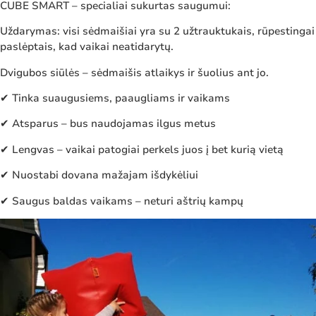
CUBE SMART – specialiai sukurtas saugumui:
Uždarymas: visi sėdmaišiai yra su 2 užtrauktukais, rūpestingai
paslėptais, kad vaikai neatidarytų.
Dvigubos siūlės – sėdmaišis atlaikys ir šuolius ant jo.
✔ Tinka suaugusiems, paaugliams ir vaikams
✔ Atsparus – bus naudojamas ilgus metus
✔ Lengvas – vaikai patogiai perkels juos į bet kurią vietą
✔ Nuostabi dovana mažajam išdykėliui
✔ Saugus baldas vaikams – neturi aštrių kampų