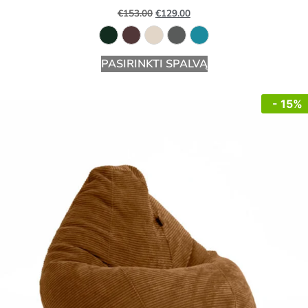
€
153.00
€
129.00
PASIRINKTI SPALVĄ
- 15%