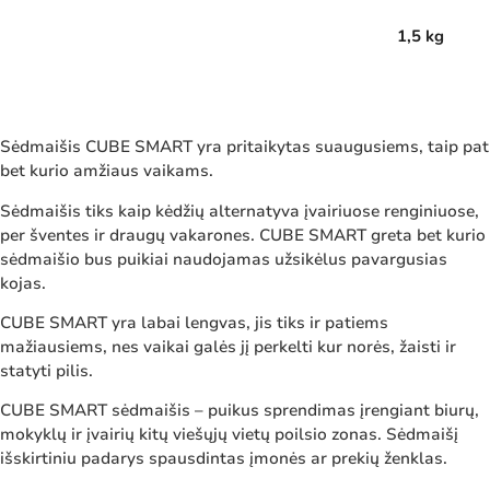
1,5 kg
Sėdmaišis CUBE SMART yra pritaikytas suaugusiems, taip pat
bet kurio amžiaus vaikams.
Sėdmaišis tiks kaip kėdžių alternatyva įvairiuose renginiuose,
per šventes ir draugų vakarones. CUBE SMART greta bet kurio
sėdmaišio bus puikiai naudojamas užsikėlus pavargusias
kojas.
CUBE SMART yra labai lengvas, jis tiks ir patiems
mažiausiems, nes vaikai galės jį perkelti kur norės, žaisti ir
statyti pilis.
CUBE SMART sėdmaišis – puikus sprendimas įrengiant biurų,
mokyklų ir įvairių kitų viešųjų vietų poilsio zonas. Sėdmaišį
išskirtiniu padarys spausdintas įmonės ar prekių ženklas.