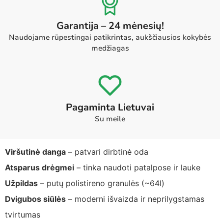
Garantija – 24 mėnesių!
Naudojame rūpestingai patikrintas, aukščiausios kokybės
medžiagas
Pagaminta Lietuvai
Su meile
Viršutinė danga
– patvari dirbtinė oda
Atsparus drėgmei
– tinka naudoti patalpose ir lauke
Užpildas
– putų polistireno granulės (~64l)
Dvigubos siūlės
– moderni išvaizda ir neprilygstamas
tvirtumas