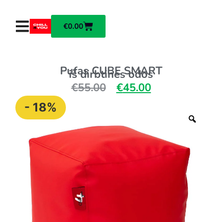
€
0.00
Pufas CUBE SMART
iš dirbtinės odos
€
55.00
€
45.00
- 18%