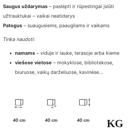
Saugus uždarymas
– paslėpti ir rūpestingai įsiūti
užtrauktukai – vaikai neatidarys
Patogus
– suaugusiems, paaugliams ir vaikams
Tinka naudoti:
namams
– viduje ir lauke, terasoje arba kieme
viešose vietose
– mokyklose, bibliotekose,
biuruose, vaikų darželiuose, kavinėse…
40 cm
40 cm
40 cm
K
G