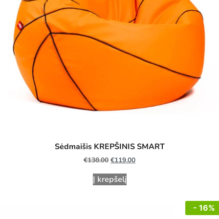
Sėdmaišis KREPŠINIS SMART
€
138.00
€
119.00
Į krepšelį
- 16%