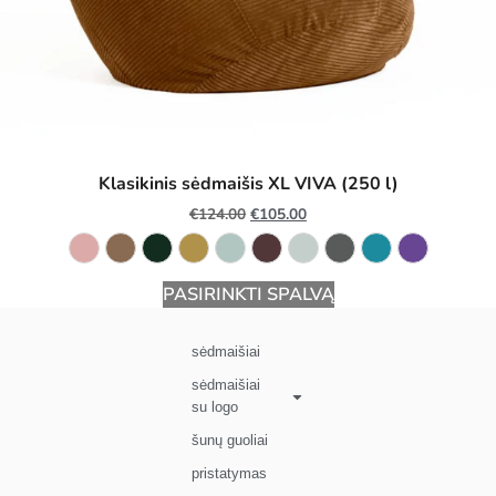
Klasikinis sėdmaišis XL VIVA (250 l)
€
124.00
€
105.00
PASIRINKTI SPALVĄ
sėdmaišiai
sėdmaišiai
su logo
šunų guoliai
pristatymas