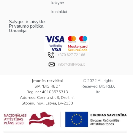
kokybė
kontaktai
Sąlygos ir taisyklės
Privatumo politika
Garantija
+370 627 72 166
info@chill4you.lt
Įmonės rekvizitai
© 2022 All rights
SIA “BIG RED”
Reserved. BIG RED,
Reg. nr.: 40103575313
ltd
Address: Cerinu str. 3, Dreilini,
Stopinu nov., Latvia, LV-2130