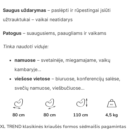
Saugus uždarymas
– paslėpti ir rūpestingai įsiūti
užtrauktukai – vaikai neatidarys
Patogus
– suaugusiems, paaugliams ir vaikams
Tinka naudoti viduje:
namuose
– svetainėje, miegamajame, vaikų
kambaryje…
viešose vietose
– biuruose, konferencijų salėse,
svečių namuose, viešbučiuose…
K
G
80 cm
80 cm
110 cm
4,5 kg
XL TREND klasikinės kriaušės formos sėdmaišis pagamintas