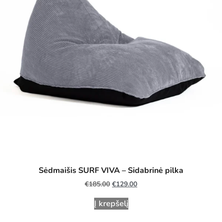
Sėdmaišis SURF VIVA
–
Sidabrinė pilka
€
185.00
€
129.00
Į krepšelį