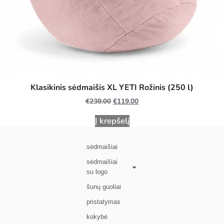
Klasikinis sėdmaišis XL YETI Rožinis (250 l)
€
238.00
€
119.00
Į krepšelį
sėdmaišiai
sėdmaišiai
su logo
šunų guoliai
pristatymas
kokybė