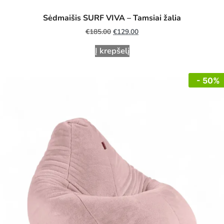
Sėdmaišis SURF VIVA
–
Tamsiai žalia
€
185.00
€
129.00
Į krepšelį
- 50%