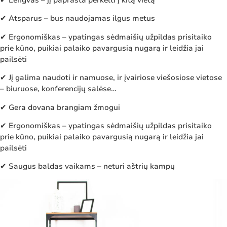
✔ Atsparus – bus naudojamas ilgus metus
✔ Ergonomiškas – ypatingas sėdmaišių užpildas prisitaiko
prie kūno, puikiai palaiko pavargusią nugarą ir leidžia jai
pailsėti
✔ Jį galima naudoti ir namuose, ir įvairiose viešosiose vietose
– biuruose, konferencijų salėse…
✔ Gera dovana brangiam žmogui
✔ Ergonomiškas – ypatingas sėdmaišių užpildas prisitaiko
prie kūno, puikiai palaiko pavargusią nugarą ir leidžia jai
pailsėti
✔ Saugus baldas vaikams – neturi aštrių kampų