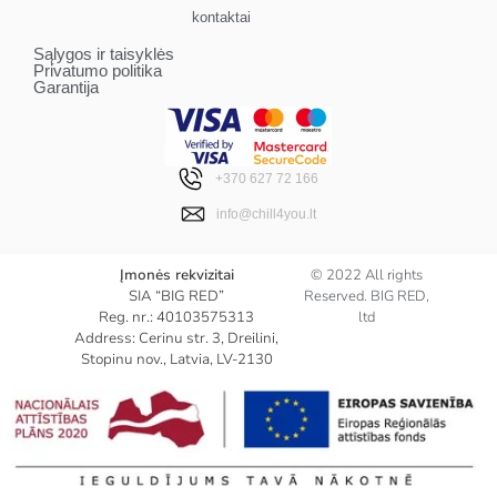
kontaktai
Sąlygos ir taisyklės
Privatumo politika
Garantija
+370 627 72 166
info@chill4you.lt
Įmonės rekvizitai
© 2022 All rights
SIA “BIG RED”
Reserved. BIG RED,
Reg. nr.: 40103575313
ltd
Address: Cerinu str. 3, Dreilini,
Stopinu nov., Latvia, LV-2130