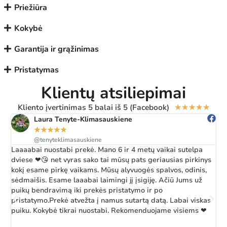
Priežiūra
Kokybė
Garantija ir grąžinimas
Pristatymas
Klientų atsiliepimai
Kliento įvertinimas 5 balai iš 5 (Facebook)
★
★
★
★
★
Laura Tenyte-Klimasauskiene
★
★
★
★
★
@tenyteklimasauskiene
Laaaabai nuostabi prekė. Mano 6 ir 4 metų vaikai sutelpa
Ž
dviese ❤😘 net vyras sako tai mūsų pats geriausias pirkinys
a
kokį esame pirkę vaikams. Mūsų alyvuogės spalvos, odinis,
k
sėdmaišis. Esame laaabai laimingi jį įsigiję. Ačiū Jums už
b
puikų bendravimą iki prekės pristatymo ir po
pristatymo.Prekė atvežta į namus sutartą datą. Labai viskas
puiku. Kokybė tikrai nuostabi. Rekomenduojame visiems ❤