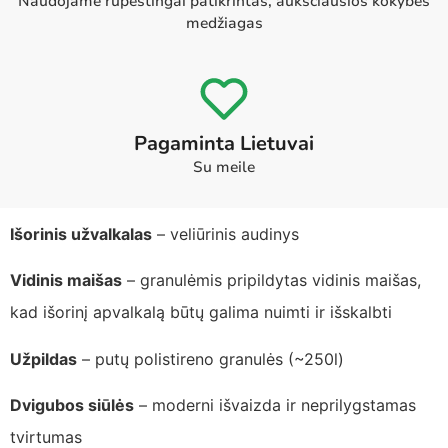
Naudojame rūpestingai patikrintas, aukščiausios kokybės
medžiagas
Pagaminta Lietuvai
Su meile
Išorinis užvalkalas
– veliūrinis audinys
Vidinis maišas
– granulėmis pripildytas vidinis maišas,
kad išorinį apvalkalą būtų galima nuimti ir išskalbti
Užpildas
– putų polistireno granulės (~250l)
Dvigubos siūlės
– moderni išvaizda ir neprilygstamas
tvirtumas