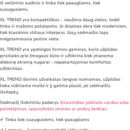
iš veliūrinio audinio ir tinka tiek paaugliams, tiek
suaugusiems.
XL TREND yra kompaktiškas – neužima daug vietos, todėl
tinka ir mažoms patalpoms. Jo dizainas dera tiek moderniam,
tiek klasikinio stiliaus interjerui. Jūsų sėdmaišis taps
mėgstamiausia poilsio vieta.
XL TREND yra ypatingos formos gaminys, kurio užpildas
prisitaiko prie žmogaus kūno ir užtikrina kiek įmanoma
didesnę atramą nugarai – nepakartojamas komfortas
užtikrintas.
XL TREND išorinis užvalkalas lengvai nuimamas, užpildas
lieka vidiniame maiše ir jį galima plauti, jei sėdmaišis
išsiteptų.
Sėdmaišį išskirtiniu padarys
išsiuvinėtas jubiliato vardas arba
palinkėjimas, spausdintas įmonės ar prekių ženklas
.
✔ Tinka tiek suaugusiems, tiek paaugliams
✔ Lengvas – jį paprasta perkelti į kitą vietą