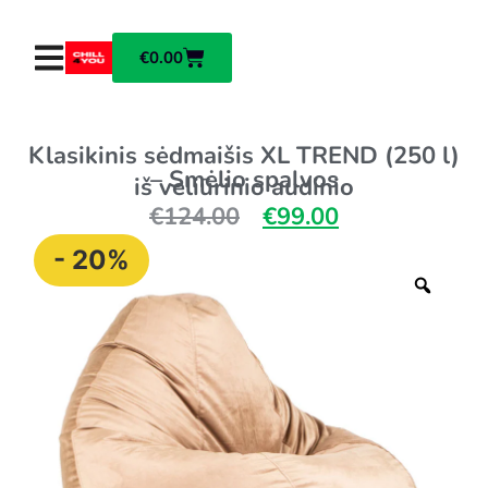
€
0.00
Klasikinis sėdmaišis XL TREND (250 l)
–
Smėlio spalvos
iš veliūrinio audinio
€
124.00
€
99.00
- 20%